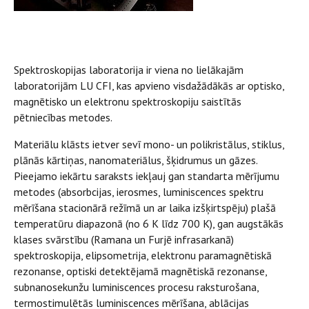
Spektroskopijas laboratorija ir viena no lielākajām
laboratorijām LU CFI, kas apvieno visdažādākās ar optisko,
magnētisko un elektronu spektroskopiju saistītās
pētniecības metodes.
Materiālu klāsts ietver sevī mono- un polikristālus, stiklus,
plānās kārtiņas, nanomateriālus, šķidrumus un gāzes.
Pieejamo iekārtu saraksts iekļauj gan standarta mērījumu
metodes (absorbcijas, ierosmes, luminiscences spektru
mērīšana stacionārā režīmā un ar laika izšķirtspēju) plašā
temperatūru diapazonā (no 6 K līdz 700 K), gan augstākās
klases svārstību (Ramana un Furjē infrasarkanā)
spektroskopija, elipsometrija, elektronu paramagnētiskā
rezonanse, optiski detektējamā magnētiskā rezonanse,
subnanosekunžu luminiscences procesu raksturošana,
termostimulētās luminiscences mērīšana, ablācijas