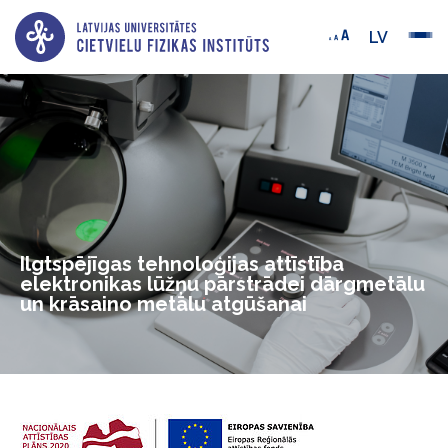
LV
Ilgtspējīgas tehnoloģijas attīstība
elektronikas lūžņu pārstrādei dārgmetālu
un krāsaino metālu atgūšanai