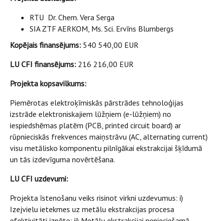
RTU Dr. Chem. Vera Serga
SIA ZTF AERKOM, Ms. Sci. Ervīns Blumbergs
Kopējais finansējums:
540 540,00 EUR
LU CFI finansējums:
216 216,00 EUR
Projekta kopsavilkums:
Piemērotas elektroķīmiskās pārstrādes tehnoloģijas
izstrāde elektroniskajiem lūžņiem (e-lūžņiem) no
iespiedshēmas platēm (PCB, printed circuit board) ar
rūpnieciskās frekvences maiņstrāvu (AC, alternating current)
visu metālisko komponentu pilnīgākai ekstrakcijai šķīdumā
un tās izdevīguma novērtēšana.
LU CFI uzdevumi:
Projekta īstenošanu veiks risinot virkni uzdevumus: i)
Izejvielu ietekmes uz metālu ekstrakcijas procesa
efektivitāti izpēte; ii) Metālu ekstrakcijai nepieciešamā