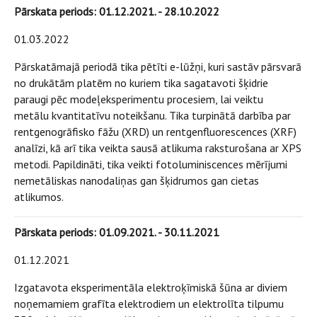
Pārskata periods: 01.12.2021. - 28.10.2022
01.03.2022
Pārskatāmajā periodā tika pētīti e-lūžņi, kuri sastāv pārsvarā
no drukātām platēm no kuriem tika sagatavoti šķidrie
paraugi pēc modeļeksperimentu procesiem, lai veiktu
metālu kvantitatīvu noteikšanu. Tika turpinātā darbība par
rentgenogrāfisko fāžu (XRD) un rentgenfluorescences (XRF)
analīzi, kā arī tika veikta sausā atlikuma raksturošana ar XPS
metodi. Papildināti, tika veikti fotoluminiscences mērījumi
nemetāliskas nanodaliņas gan šķidrumos gan cietas
atlikumos.
Pārskata periods: 01.09.2021. - 30.11.2021
01.12.2021
Izgatavota eksperimentāla elektroķīmiskā šūna ar diviem
noņemamiem grafīta elektrodiem un elektrolīta tilpumu