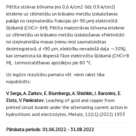
Pētīta strāvas blīvuma (no 0,6 A/cm2 līdz 0.9 A/cm2)
ietekme uz cēlmetālu un krāsaino metālu izskalošanas
pakāpi no izejmateriālu frakcijas (d< 90 µm) elektrolītā
šķīdumā (CHCl= 6M). Pētīta maiņstrāvas blīvuma ietekme
uz cēlmetālu un krāsaino metālu izskalošanas efektivitāti
no izejmateriāla masas (vienu reizi sasmalcinātas
dezintegratorā, d <90 μm, elektrību nevadošā daļa ⁓30%),
kas izmantota kā dispersā fāze elektrolīta šķīdumā (CHCl=8
M), termostatēšanas apstākļos pie 80 °С.
Uz iegūto rezultātu pamata vēl viens rakst tika
nopublicēts:
V. Serga, A. Zarkov, E. Blumbergs, A. Shishkin, J. Baronins, E.
Elsts, V. Pankratov
, Leaching of gold and copper from
printed circuit boards under the alternating current action in
hydrochloric acid electrolytes, Metals, 12(11) (2022) 1953
Pārskata periods: 01.06.2022. - 31.08.2022