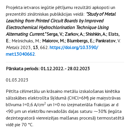
Рrojekta ietvaros iegūtie рētījumu rezultāti apkopoti un
prezentēti zinātniskas publikācijas veidā:
"Study of Metal
Leaching from Printed Circuit Boards by Improved
Electrochemical Hydrochlorination Technique Using
Alternating Current."
Serga, V.; Zarkov, A.; Shishkin, A.; Elsts,
E
.; Melnichuks, M.;
Maiorov, M.; Blumbergs, E.; Pankratov
, V.
Metals
2023,
13
, 662.
https://doi.org/10.3390/
met13040662
.
Pārskata periods: 01.12.2022. - 28.02.2023
01.03.2023
Pētīta cēlmetālu un krāsaino metālu izskalošanas kinētika
sālsskābes elektrolīta šķīdumā (CHCl=6M) pie maiņstrāvas
2
blīvuma I=0,6 A/cm
un I=0 no izejmateriāla frakcijas ar d
<90 μm un elektrību nevadošās daļas saturu ⁓30% (iegūta
dezintegratorā vienreizējas malšanas procesā) termostatētā
vidē pie 70 °С.