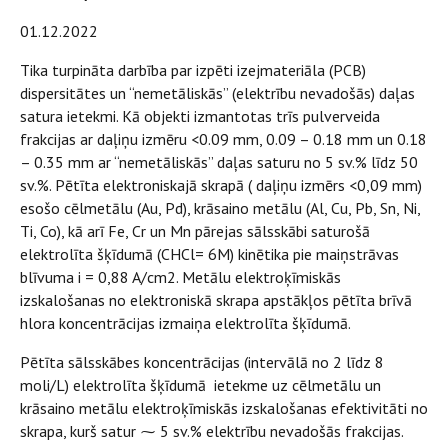
01.12.2022
Tika turpināta darbība par izpēti izejmateriāla (PCB)
dispersitātes un “nemetāliskās” (elektrību nevadošās) daļas
satura ietekmi. Kā objekti izmantotas trīs pulverveida
frakcijas ar daļiņu izmēru <0.09 mm, 0.09 – 0.18 mm un 0.18
– 0.35 mm ar “nemetāliskās” daļas saturu no 5 sv.% līdz 50
sv.%. Pētīta elektroniskajā skrapā ( daļiņu izmērs <0,09 mm)
esošo cēlmetālu (Au, Pd), krāsaino metālu (Al, Cu, Pb, Sn, Ni,
Ti, Co), kā arī Fe, Cr un Mn pārejas sālsskābi saturošā
elektrolīta šķīdumā (CHCl= 6M) kinētika pie maiņstrāvas
blīvuma i = 0,88 A/cm2. Metālu elektroķīmiskās
izskalošanas no elektroniskā skrapa apstākļos pētīta brīvā
hlora koncentrācijas izmaiņa elektrolīta šķīdumā.
Pētīta sālsskābes koncentrācijas (intervālā no 2 līdz 8
moli/L) elektrolīta šķīdumā ietekme uz cēlmetālu un
krāsaino metālu elektroķīmiskās izskalošanas efektivitāti no
skrapa, kurš satur ⁓ 5 sv.% elektrību nevadošās frakcijas.