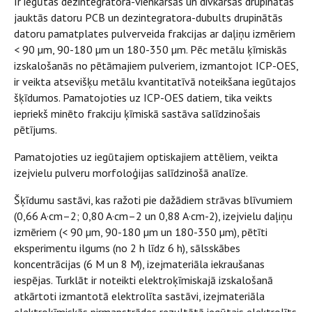
Ir iegūtas dezintegratora-vienkāršās un divkāršās drupinātās
jauktās datoru PCB un dezintegratora-dubults drupinātās
datoru pamatplates pulverveida frakcijas ar daļiņu izmēriem
< 90 µm, 90-180 µm un 180-350 µm. Pēc metālu ķīmiskās
izskalošanās no pētāmajiem pulveriem, izmantojot ICP-OES,
ir veikta atsevišķu metālu kvantitatīvā noteikšana iegūtajos
šķīdumos. Pamatojoties uz ICP-OES datiem, tika veikts
iepriekš minēto frakciju ķīmiskā sastāva salīdzinošais
pētījums.
Pamatojoties uz iegūtajiem optiskajiem attēliem, veikta
izejvielu pulveru morfoloģijas salīdzinošā analīze.
Šķīdumu sastāvi, kas ražoti pie dažādiem strāvas blīvumiem
(0,66 A·cm–2; 0,80 A·cm–2 un 0,88 A·cm-2), izejvielu daļiņu
izmēriem (< 90 µm, 90-180 µm un 180-350 µm), pētīti
eksperimentu ilgums (no 2 h līdz 6 h), sālsskābes
koncentrācijas (6 M un 8 M), izejmateriāla iekraušanas
iespējas. Turklāt ir noteikti elektroķīmiskajā izskalošanā
atkārtoti izmantotā elektrolīta sastāvi, izejmateriāla