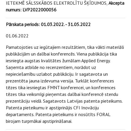
IETEKMĒ SĀLSSKĀBOS ELEKTROLĪTU ŠĶĪDUMOS,
Akcepta
numurs: LVP2022000056
Pārskata periods: 01.03.2022. - 31.05.2022
01.06.2022
Pamatojoties uz iegūtajiem rezultātiem, tika vākti materiāli
publikācijām un dalībai konferencēs. Viena publikācija tika
iesniegta augstas kvalitātes žurnālam Applied Energy.
Saņemta atbilde no recenzentiem, norādot uz
nepieciešamību uzlabot publikāciju. Ir sagatavota un
prezentēta jauna izdevuma versija. Turklāt konferences
tēzes tika iesniegtas FMNT konferencei, un konferences
tēzes tika veiksmīgi pieņemtas dalībai konferencē stendu
prezentāciju veidā. Sagatavots Latvijas patenta pieteikums.
Patenta pieteikumu ir apstiprinājis CFI Inovāciju
departaments. Patenta pieteikums ir nosūtīts FORAL
birojam turpmākai apstiprināšanai.