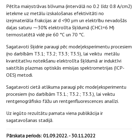
Pētīta maiņstrāvas blīvuma (intervālā no 0.2 līdz 0.8 A/cm2)
ietekme uz metālu izskalošanas efektivitāti no
izejmateriāla frakcijas ar d <90 μm un elektrību nevadošās
daļas saturu ⁓30% elektrolīta šķīdumā (CHCl=6 M)
termostatētā vidē pie 60 °С un 70 °С.
Sagatavoti šķidrie paraugi pēc modeļeksperimentu procesiem
(no darbībām T3.1; T3.2; T3.3; T3.5), lai veiktu metālu
kvantitatīvu noteikšanu elektrolīta šķīdumā ar induktīvi
saistītās plazmas optiskās emisijas spektrometrijas (ICP-
OES) metodi.
Sagatavoti cietā atlikuma paraugi pēc modeļeksperimentu
procesiem (no darbībām T3.1.; T3.2.; T3.3.), lai veiktu
rentgenogrāfisko fāžu un rentgenfluorescences analīzi.
Uz iegūto rezultātu pamata viena publikācija ir
sagatavošanas stadijā.
Pārskata periods: 01.09.2022. - 30.11.2022