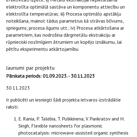
elektrolīta optimālā sastāva un komponentu attiecību un
elektrolīta temperatūras; iii) Procesa optimālo apstākļu
noteikšana, mainot tādus parametrus kā strāvas blīvums,
spriegums, procesa ilgums utt.; iv) Procesa atkārtošana ar
parametriem, kas nodrošina dārgmetālu ekstrakciju ar
rūpnieciski nozīmīgiem ātrumiem un kopējo iznākumu, lai
pētītu eksperimentu atkārtojamību.
Jaunumi par projektu
Pārskata periods: 01.09.2023. - 30.11.2023
30.11.2023
Ir publicēti un iesniegti šādi projekta ietvaros izstrādātie
raksti:
E. Rania, P. Talebia, T. Pulkkinena, V. Pankratov and H.
Singh, Flexible nanosheets for plasmonic
photocatalysis: microwave-assisted organic synthesis