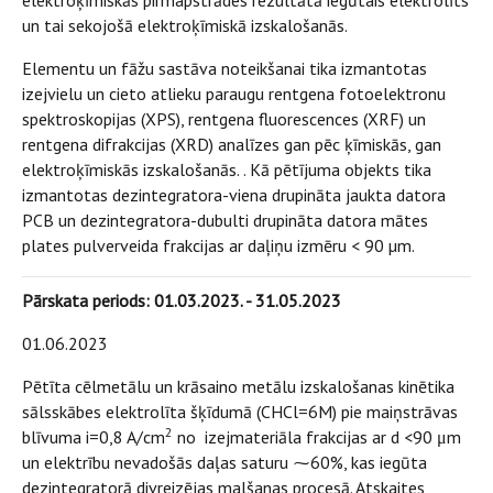
elektroķīmiskās pirmapstrādes rezultātā iegūtais elektrolīts
un tai sekojošā elektroķīmiskā izskalošanās.
Elementu un fāžu sastāva noteikšanai tika izmantotas
izejvielu un cieto atlieku paraugu rentgena fotoelektronu
spektroskopijas (XPS), rentgena fluorescences (XRF) un
rentgena difrakcijas (XRD) analīzes gan pēc ķīmiskās, gan
elektroķīmiskās izskalošanās. . Kā pētījuma objekts tika
izmantotas dezintegratora-viena drupināta jaukta datora
PCB un dezintegratora-dubulti drupināta datora mātes
plates pulverveida frakcijas ar daļiņu izmēru < 90 µm.
Pārskata periods: 01.03.2023. - 31.05.2023
01.06.2023
Pētīta cēlmetālu un krāsaino metālu izskalošanas kinētika
sālsskābes elektrolīta šķīdumā (CHCl=6M) pie maiņstrāvas
2
blīvuma i=0,8 A/cm
no izejmateriāla frakcijas ar d <90 μm
un elektrību nevadošās daļas saturu ⁓60%, kas iegūta
dezintegratorā divreizējas malšanas procesā. Atskaites