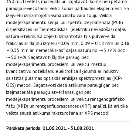
350 ml. Izvēlēts materiāls un izgatavoti konteineri pētāmā
parauga ievietošanai. Veikti šūnas pārbaudes eksperimenti, kā
izejvielu izmantojot sasmalcinātu vara foliju. Veikta
modeļeksperimentu sērija, lai izpētītu izejmateriāla (PCB)
dispersitātes un “nemetāliskās” (elektrību nevadošās) daļas
satura ietekmi. Kā objekti izmantotas trīs pulverveida
frakcijas ar daļiņu izmēru <0.09 mm, 0.09 – 0.18 mm un 0.18
– 0.35 mm ar “nemetāliskās” daļas saturu no ⁓5 sv.% līdz
⁓50 sv.%. Sagatavoti šķidrie paraugi pēc
modeļeksperimentu procesiem, lai veiktu metālu
kvantitatīvu noteikšanu elektrolīta šķīdumā ar induktīvi
saistītās plazmas optiskās emisijas spektrometrijas (ICP-
OES) metodi. Sagatavoti cietā atlikuma paraugi gan pēc
izejmateriāla paraugu atvēršanas, gan pēc
modeļeksperimentu procesiem, lai veiktu rentgenogrāfisko
fāžu (XRD) un rentgenfluorescences (XRF) analīzi, kā arī tika
veikta sausā atlikuma raksturošana ar XPS metodi.
Pārskata periods: 01.06.2021. - 31.08.2021