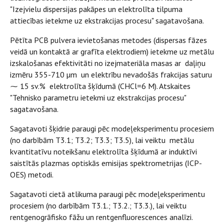
"Izejvielu dispersijas pakāpes un elektrolīta tilpuma
attiecības ietekme uz ekstrakcijas procesu" sagatavošana.
Pētīta PCB pulvera ievietošanas metodes (dispersas fāzes
veidā un kontaktā ar grafīta elektrodiem) ietekme uz metālu
izskalošanas efektivitāti no izejmateriāla masas ar daļiņu
izmēru 355-710 µm un elektrību nevadošās frakcijas saturu
⁓ 15 sv.% elektrolīta šķīdumā (CHCl=6 M). Atskaites
"Tehnisko parametru ietekmi uz ekstrakcijas procesu"
sagatavošana.
Sagatavoti šķidrie paraugi pēc modeļeksperimentu procesiem
(no darbībām T3.1; T3.2; T3.3; T3.5), lai veiktu metālu
kvantitatīvu noteikšanu elektrolīta šķīdumā ar induktīvi
saistītās plazmas optiskās emisijas spektrometrijas (ICP-
OES) metodi.
Sagatavoti cietā atlikuma paraugi pēc modeļeksperimentu
procesiem (no darbībām T3.1.; T3.2.; T3.3.), lai veiktu
rentgenogrāfisko fāžu un rentgenfluorescences analīzi.