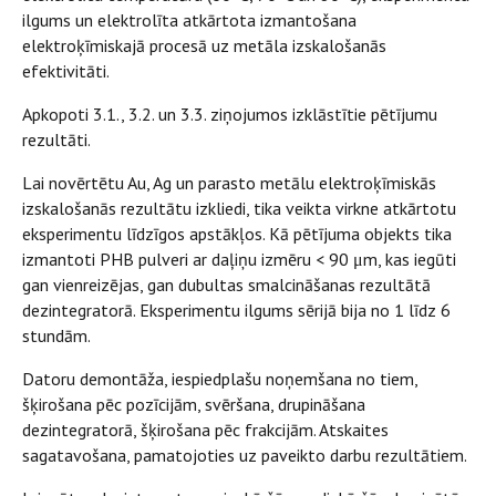
ilgums un elektrolīta atkārtota izmantošana
elektroķīmiskajā procesā uz metāla izskalošanās
efektivitāti.
Apkopoti 3.1., 3.2. un 3.3. ziņojumos izklāstītie pētījumu
rezultāti.
Lai novērtētu Au, Ag un parasto metālu elektroķīmiskās
izskalošanās rezultātu izkliedi, tika veikta virkne atkārtotu
eksperimentu līdzīgos apstākļos. Kā pētījuma objekts tika
izmantoti PHB pulveri ar daļiņu izmēru < 90 μm, kas iegūti
gan vienreizējas, gan dubultas smalcināšanas rezultātā
dezintegratorā. Eksperimentu ilgums sērijā bija no 1 līdz 6
stundām.
Datoru demontāža, iespiedplašu noņemšana no tiem,
šķirošana pēc pozīcijām, svēršana, drupināšana
dezintegratorā, šķirošana pēc frakcijām. Atskaites
sagatavošana, pamatojoties uz paveikto darbu rezultātiem.