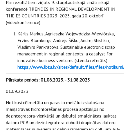
Par rezultātiem ziņots 9. starptautiskajā zinātniskajā
konferencē TRENDES IN REGIONAL DEVELOPMENT IN
THE ES COUNTRIES 2023, 2023. gada 20. oktobrī
(videokonference):
Kārlis Markus, Agnieszka Wojewódzka-Wiewiórska,
Ervīns Blumbergs, Andrejs Šiško, Andrej Shishkin,
Vladimirs Pankratovs, Sustainable electronic scrap
management in regional contexts: a catalyst for
innovative business ventures (stenda referāts)
https://www.lbtu.lv/sites/default/files/files/notiku
Pārskata periods: 01.06.2023. - 31.08.2023
01.09.2023
Notikusi cēlmetālu un parasto metālu izskalošana
maiņstrāvas hidrohlorēšanas procesa apstākļos no
dezintegratora-vienkāršā un dubultā smalcinātas jauktas
datoru PCB un dezintegratora-dubulti drupinātas datoru
mātesplates pulveriem ar daļiņu izmēriem (d) < 90 µm, 90-