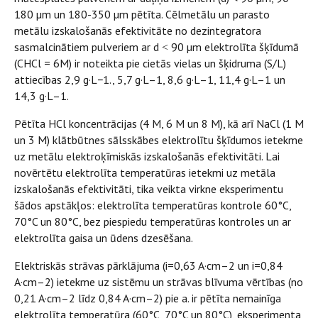
180 µm un 180-350 µm pētīta. Cēlmetālu un parasto
metālu izskalošanās efektivitāte no dezintegratora
sasmalcinātiem pulveriem ar d ˂ 90 µm elektrolīta šķīdumā
(CHCl = 6M) ir noteikta pie cietās vielas un šķidruma (S/L)
attiecības 2,9 g·L−1., 5,7 g·L–1, 8,6 g·L–1, 11,4 g·L–1 un
14,3 g·L–1.
Pētīta HCl koncentrācijas (4 M, 6 M un 8 M), kā arī NaCl (1 M
un 3 M) klātbūtnes sālsskābes elektrolītu šķīdumos ietekme
uz metālu elektroķīmiskās izskalošanās efektivitāti. Lai
novērtētu elektrolīta temperatūras ietekmi uz metāla
izskalošanās efektivitāti, tika veikta virkne eksperimentu
šādos apstākļos: elektrolīta temperatūras kontrole 60°C,
70°C un 80°C, bez piespiedu temperatūras kontroles un ar
elektrolīta gaisa un ūdens dzesēšana.
Elektriskās strāvas pārklājuma (i=0,63 A·cm–2 un i=0,84
A·cm–2) ietekme uz sistēmu un strāvas blīvuma vērtības (no
0,21 A·cm–2 līdz 0,84 A·cm–2) pie a. ir pētīta nemainīga
elektrolīta temperatūra (60°C, 70°C un 80°C), eksperimenta