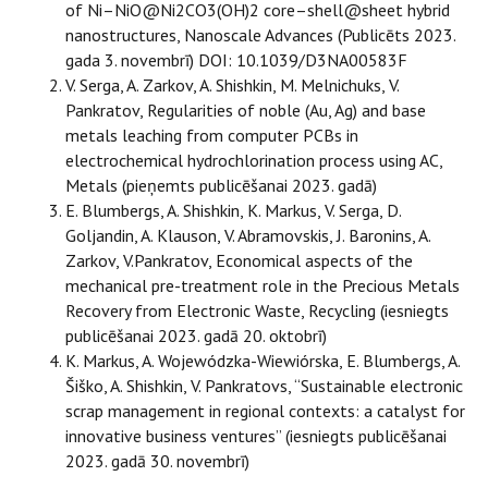
of Ni–NiO@Ni2CO3(OH)2 core–shell@sheet hybrid
nanostructures, Nanoscale Advances (Publicēts 2023.
gada 3. novembrī) DOI: 10.1039/D3NA00583F
V. Serga, A. Zarkov, A. Shishkin, M. Melnichuks, V.
Pankratov, Regularities of noble (Au, Ag) and base
metals leaching from computer PCBs in
electrochemical hydrochlorination process using AC,
Metals (pieņemts publicēšanai 2023. gadā)
E. Blumbergs, A. Shishkin, K. Markus, V. Serga, D.
Goljandin, A. Klauson, V. Abramovskis, J. Baronins, A.
Zarkov, V.Pankratov, Economical aspects of the
mechanical pre-treatment role in the Precious Metals
Recovery from Electronic Waste, Recycling (iesniegts
publicēšanai 2023. gadā 20. oktobrī)
K. Markus, A. Wojewódzka-Wiewiórska, E. Blumbergs, A.
Šiško, A. Shishkin, V. Pankratovs, “Sustainable electronic
scrap management in regional contexts: a catalyst for
innovative business ventures” (iesniegts publicēšanai
2023. gadā 30. novembrī)