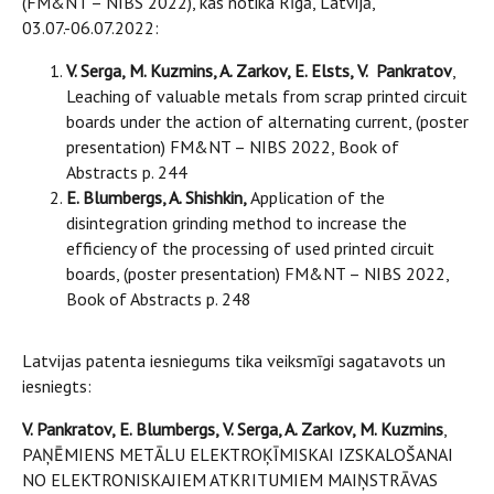
(FM&NT – NIBS 2022), kas notika Rīgā, Latvijā,
03.07.-06.07.2022:
V. Serga, M. Kuzmins, A. Zarkov, E. Elsts, V.
Pankratov
,
Leaching of valuable metals from scrap printed circuit
boards under the action of alternating current, (poster
presentation) FM&NT – NIBS 2022, Book of
Abstracts p. 244
E. Blumbergs, A. Shishkin,
Application of the
disintegration grinding method to increase the
efficiency of the processing of used printed circuit
boards, (poster presentation) FM&NT – NIBS 2022,
Book of Abstracts p. 248
Latvijas patenta iesniegums tika veiksmīgi sagatavots un
iesniegts:
V. Pankratov, E. Blumbergs, V. Serga, A. Zarkov, M. Kuzmins
,
PAŅĒMIENS METĀLU ELEKTROĶĪMISKAI IZSKALOŠANAI
NO ELEKTRONISKAJIEM ATKRITUMIEM MAIŅSTRĀVAS