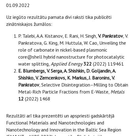
01.09.2022
Uz iegūto rezultātu pamata divi raksti tika publicēti
zinātniskajos žurnālos:
P. Talebi, A.A. Kistanov, E. Rani, H. Singh,
V. Pankratov
, V.
Pankratova, G. King, M. Huttula, W. Cao, Unveiling the
role of carbonate in nickel-based plasmonic
core@shell hybrid nanostructure for photocatalytic
water splitting,
Applied Energy
322
(2022) 119461
E. Blumbergs, V. Serga, A. Shishkin, D. Goljandin, A.
Shishko, V. Zemcenkovs, K. Markus, J. Baronins, V.
Pankratov
, Selective Disintegration–Milling to Obtain
Metal-Rich Particle Fractions from E-Waste,
Metals
12
(2022) 1468
Rezultāti arī tika prezentēti un apspriesti gadskārtējā
Functional Materials and Nanotechnologies and
Nanotechnology and Innovation in the Baltic Sea Region