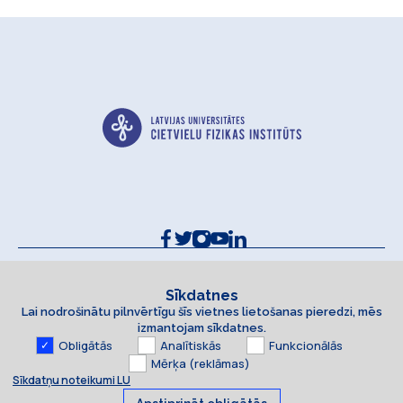
Kontakti un rekvizīti
Sīkdatņu politika
Sīkdatnes
Lai nodrošinātu pilnvērtīgu šīs vietnes lietošanas pieredzi, mēs
Piekļūstamības paziņojums
izmantojam sīkdatnes.
Obligātās
Analītiskās
Funkcionālās
Mērķa (reklāmas)
Sīkdatņu noteikumi LU