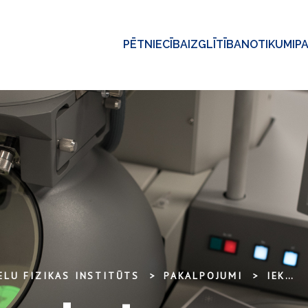
PĒTNIECĪBA
IZGLĪTĪBA
NOTIKUMI
P
ELU FIZIKAS INSTITŪTS
PAKALPOJUMI
IEKĀRTU SARAKSTS