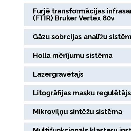
Furjē transformācijas infras
(FTIR) Bruker Vertex 80v
Gāzu sobrcijas analīžu sistē
Holla mērījumu sistēma
Lāzergravētājs
Litogrāfijas masku regulētājs
Mikroviļņu sintēžu sistēma
Multifunkcionāls klasteru in