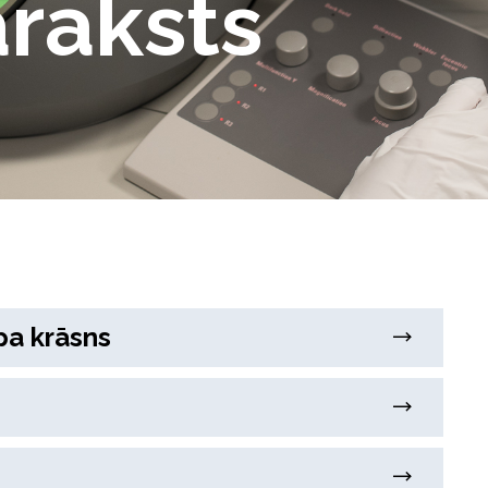
araksts
pa krāsns