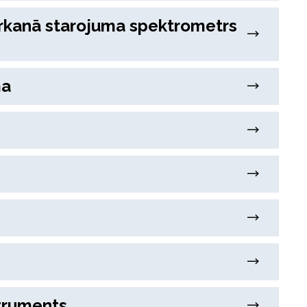
arkanā starojuma spektrometrs
ma
struments