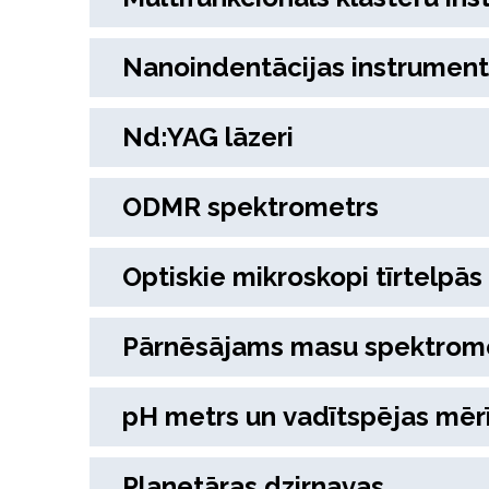
Nanoindentācijas instrument
Nd:YAG lāzeri
ODMR spektrometrs
Optiskie mikroskopi tīrtelpās
Pārnēsājams masu spektrom
pH metrs un vadītspējas mērī
Planetāras dzirnavas