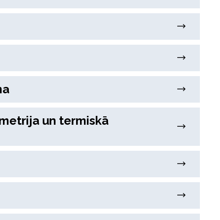
ma
imetrija un termiskā