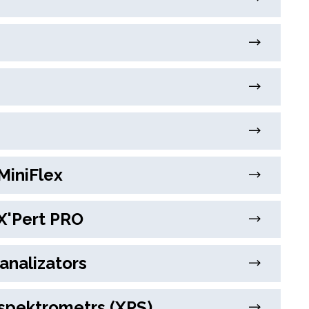
MiniFlex
X'Pert PRO
analizators
spektrometrs (XPS)