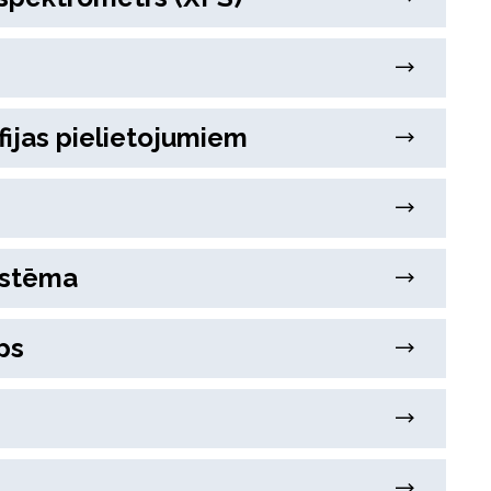
āfijas pielietojumiem
istēma
ps