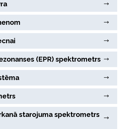
yra
Phenom
ecnai
rezonanses (EPR) spektrometrs
istēma
metrs
arkanā starojuma spektrometrs