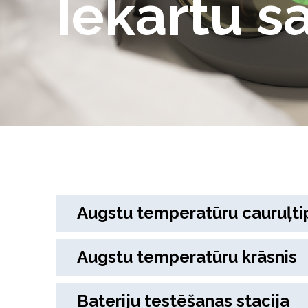
Iekārtu s
Augstu temperatūru cauruļti
Augstu temperatūru krāsnis
Bateriju testēšanas stacija