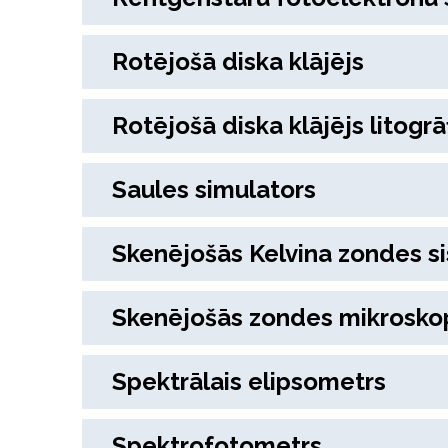
Rotējošā diska klājējs
Rotējošā diska klājējs litogr
Saules simulators
Skenējošās Kelvina zondes s
Skenējošās zondes mikrosko
Spektrālais elipsometrs
Spektrofotometrs