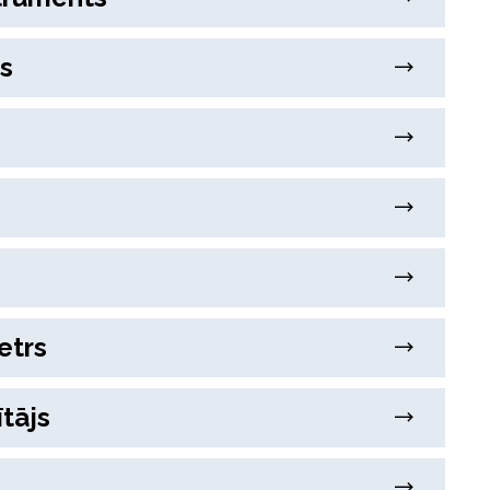
s
etrs
tājs