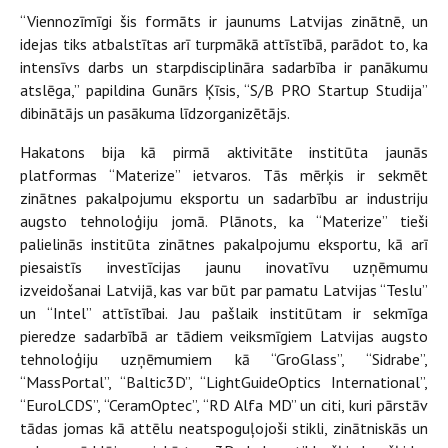
“Viennozīmīgi šis formāts ir jaunums Latvijas zinātnē, un
idejas tiks atbalstītas arī turpmākā attīstībā, parādot to, ka
intensīvs darbs un starpdisciplināra sadarbība ir panākumu
atslēga,” papildina Gunārs Ķīsis, “S/B PRO Startup Studija”
dibinātājs un pasākuma līdzorganizētājs.
Hakatons bija kā pirmā aktivitāte institūta jaunās
platformas “Materize” ietvaros. Tās mērķis ir sekmēt
zinātnes pakalpojumu eksportu un sadarbību ar industriju
augsto tehnoloģiju jomā. Plānots, ka “Materize” tieši
palielinās institūta zinātnes pakalpojumu eksportu, kā arī
piesaistīs investīcijas jaunu inovatīvu uzņēmumu
izveidošanai Latvijā, kas var būt par pamatu Latvijas “Teslu”
un “Intel” attīstībai. Jau pašlaik institūtam ir sekmīga
pieredze sadarbībā ar tādiem veiksmīgiem Latvijas augsto
tehnoloģiju uzņēmumiem kā “GroGlass”, “Sidrabe”,
“MassPortal”, “Baltic3D”, “LightGuideOptics International”,
“EuroLCDS”, “CeramOptec”, “RD Alfa MD” un citi, kuri pārstāv
tādas jomas kā attēlu neatspoguļojoši stikli, zinātniskās un