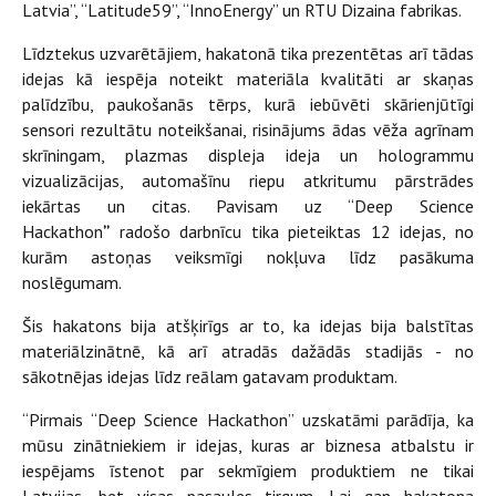
Latvia”, “Latitude59”, “InnoEnergy” un RTU Dizaina fabrikas.
Līdztekus uzvarētājiem, hakatonā tika prezentētas arī tādas
idejas kā iespēja noteikt materiāla kvalitāti ar skaņas
palīdzību, paukošanās tērps, kurā iebūvēti skārienjūtīgi
sensori rezultātu noteikšanai, risinājums ādas vēža agrīnam
skrīningam, plazmas displeja ideja un hologrammu
vizualizācijas, automašīnu riepu atkritumu pārstrādes
iekārtas un citas. Pavisam uz “Deep Science
Hackathon
”
radošo darbnīcu tika pieteiktas 12 idejas, no
kurām astoņas veiksmīgi nokļuva līdz pasākuma
noslēgumam.
Šis hakatons bija atšķirīgs ar to, ka idejas bija balstītas
materiālzinātnē, kā arī atradās dažādās stadijās - no
sākotnējas idejas līdz reālam gatavam produktam.
“Pirmais “Deep Science Hackathon” uzskatāmi parādīja, ka
mūsu zinātniekiem ir idejas, kuras ar biznesa atbalstu ir
iespējams īstenot par sekmīgiem produktiem ne tikai