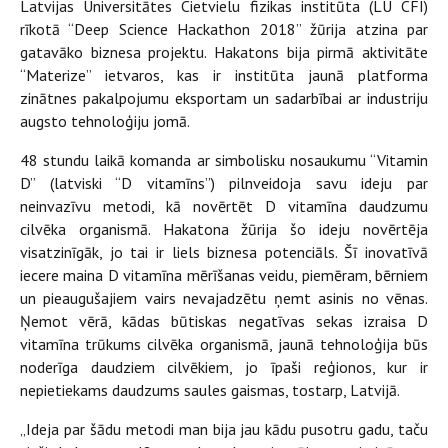
Latvijas Universitātes Cietvielu fizikas institūta (LU CFI)
rīkotā “Deep Science Hackathon 2018” žūrija atzina par
gatavāko biznesa projektu. Hakatons bija pirmā aktivitāte
“Materize” ietvaros, kas ir institūta jaunā platforma
zinātnes pakalpojumu eksportam un sadarbībai ar industriju
augsto tehnoloģiju jomā.
48 stundu laikā komanda ar simbolisku nosaukumu “Vitamin
D” (latviski “D vitamīns”) pilnveidoja savu ideju par
neinvazīvu metodi, kā novērtēt D vitamīna daudzumu
cilvēka organismā. Hakatona žūrija šo ideju novērtēja
visatzinīgāk, jo tai ir liels biznesa potenciāls. Šī inovatīvā
iecere maina D vitamīna mērīšanas veidu, piemēram, bērniem
un pieaugušajiem vairs nevajadzētu ņemt asinis no vēnas.
Ņemot vērā, kādas būtiskas negatīvas sekas izraisa D
vitamīna trūkums cilvēka organismā, jaunā tehnoloģija būs
noderīga daudziem cilvēkiem, jo īpaši reģionos, kur ir
nepietiekams daudzums saules gaismas, tostarp, Latvijā.
„Ideja par šādu metodi man bija jau kādu pusotru gadu, taču