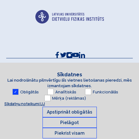
Kontakti un rekvizīti
Sīkdatņu politika
Sīkdatnes
Lai nodrošinātu pilnvērtīgu šīs vietnes lietošanas pieredzi, mēs
Piekļūstamības paziņojums
izmantojam sīkdatnes.
Obligātās
Analītiskās
Funkcionālās
Mērķa (reklāmas)
Sīkdatņu noteikumi LU
Apstiprināt obligātās
Pielāgot
Piekrist visam
Sīkdatnes