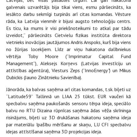
Latvijas, bet visas pasaules tirgum. Lai gan hakatona
galvenais uzvarētājs bija tikai viens, esmu pārliecināts, ka
iesākto darbu sekmīgi turpinās arī citas komandas. Vēsture
rāda, ka Latvija vienmēr ir bijusi augsto tehnoloģiju centrs.
Es ticu, ka mums ir visi priekšnoteikumi to atkal par tādu
izveidot,“ pārliecināts Cietvielu fizikas institūta direktora
vietnieks inovācijas jautājumos Andris Anspoks, kurš bija viens
no žūrijas locekļiem. Līdz ar viņu hakatona dalībniekus
vērtēja Toby Moore (“Imprimatur Capital Fund
Management”), Aleksejs Korņevs (Latvijas investīciju un
attīstības aģentūra), Viesturs Zeps (”InnoEnergy
”
) un Mikus
Dubickis (Jauno Zinātnieku Savienība).
Jānorāda, ka balvas saņēma arī citas komandas, t.sk. biļeti uz
“Latitude59” Tallinnā un LIAA 25 tūkst. EUR vaučeri kā
specbalvu saņēma paukošanās sensoru tērpa ideja, speciālo
balvu no RTU Dizaina rūpnīcas saņēma ādas vēža skrīninga
risinājums, biļeti uz 3D drukāšanas hakatonu saņēma ideja
par materiālu īpašību mērīšanu ar skaņu, LU CFI specbalvu
idejas attīstīšanai saņēma 3D projekcijas ideja.