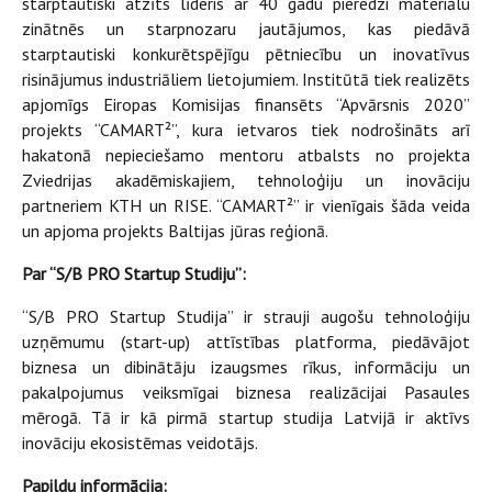
starptautiski atzīts līderis ar 40 gadu pieredzi materiālu
zinātnēs un starpnozaru jautājumos, kas piedāvā
starptautiski konkurētspējīgu pētniecību un inovatīvus
risinājumus industriāliem lietojumiem. Institūtā tiek realizēts
apjomīgs Eiropas Komisijas finansēts “Apvārsnis 2020”
projekts “CAMART²”, kura ietvaros tiek nodrošināts arī
hakatonā nepieciešamo mentoru atbalsts no projekta
Zviedrijas akadēmiskajiem, tehnoloģiju un inovāciju
partneriem KTH un RISE. “CAMART²” ir vienīgais šāda veida
un apjoma projekts Baltijas jūras reģionā.
Par “S/B PRO Startup Studiju”:
“S/B PRO Startup Studija” ir strauji augošu tehnoloģiju
uzņēmumu (start-up) attīstības platforma, piedāvājot
biznesa un dibinātāju izaugsmes rīkus, informāciju un
pakalpojumus veiksmīgai biznesa realizācijai Pasaules
mērogā. Tā ir kā pirmā startup studija Latvijā ir aktīvs
inovāciju ekosistēmas veidotājs.
Papildu informācija: