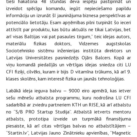
tieši hakatona 48 stundas deva iespēju pastiprināt un
izveidot spēcīgu komandu, iegūt nepieciešamo papildu
informāciju un izrunāt šī jauninājuma biznesa perspektīvas ar
potenciālo lietotāju. Esam apņēmības pilni turpināt šo ieceri
attīstīt par produktu, kas būtu aktuāls ne tikai Latvijas, bet
arī visas Baltijas vai pat pasaules tirgum,” teic idejas autors,
materiālu fizikas doktors, Vidzemes augstskolas
Sociotehnisko sistēmu inženierijas institūta direktors un
Latvijas Universitātes pasniedzējs Ojārs Balcers. Kopā ar
viņu komandā piedalījās un vērtīgas idejas sniedza citi LU
CFI fiziķi, cilvēks, kuram ir bijis D vitamīna trūkums, kā arī 9.
klases skolēns, kam interesē fizika un jaunās tehnoloģijas.
Labākā ideja ieguva balvu — 9000 eiro apmērā, kas ietver
sešu mēnešu atbalsta programmu, kuru nodrošina LU CFI
sadarbībā ar zviedru partneriem KTH un RISE, kā arī atbalstu
no “S/B PRO Startup Studija”. Atbalstā ietverts mentoru
atbalsts, prototipa izveide un turpmākā finansējuma
piesaiste, kā arī citas vērtīgas balvas no atbalstītājiem –
“Startin.lv”, Latvijas Jauno Zinātnieku apvienības, “Magnetic