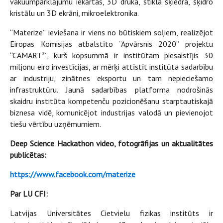
vakuumpārklājumu iekārtas, 3D druka, stikla šķiedra, šķidro
kristālu un 3D ekrāni, mikroelektronika.
“Materize” ieviešana ir viens no būtiskiem soļiem, realizējot
Eiropas Komisijas atbalstīto “Apvārsnis 2020” projektu
“CAMART²”, kurš kopsummā ir institūtam piesaistījis 30
miljonu eiro investīcijas, ar mērķi attīstīt institūta sadarbību
ar industriju, zinātnes eksportu un tam nepieciešamo
infrastruktūru. Jaunā sadarbības platforma nodrošinās
skaidru institūta kompetenču pozicionēšanu starptautiskajā
biznesa vidē, komunicējot industrijas valodā un pievienojot
tiešu vērtību uzņēmumiem.
Deep Science Hackathon video, fotogrāfijas un aktualitātes
publicētas:
https://www.facebook.com/materize
Par LU CFI:
Latvijas Universitātes Cietvielu fizikas institūts ir