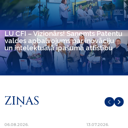
LU CFI – Vizionārs! Saņemts Patentu
valdes apbalvojums par inovāciju
un intelektuālā īpašuma attīstību
ZIŅAS
06.08.2026.
13.07.2026.