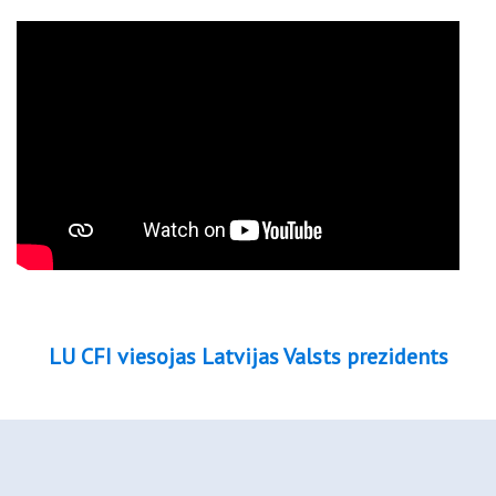
LU CFI viesojas Latvijas Valsts prezidents