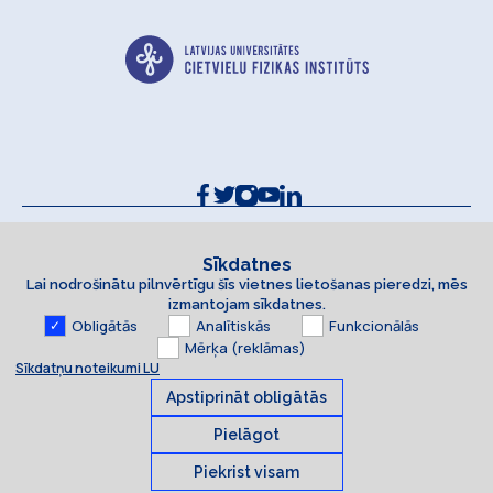
Kontakti un rekvizīti
Sīkdatņu politika
Sīkdatnes
Lai nodrošinātu pilnvērtīgu šīs vietnes lietošanas pieredzi, mēs
Piekļūstamības paziņojums
izmantojam sīkdatnes.
Obligātās
Analītiskās
Funkcionālās
Mērķa (reklāmas)
Sīkdatņu noteikumi LU
Apstiprināt obligātās
Pielāgot
Piekrist visam
Sīkdatnes