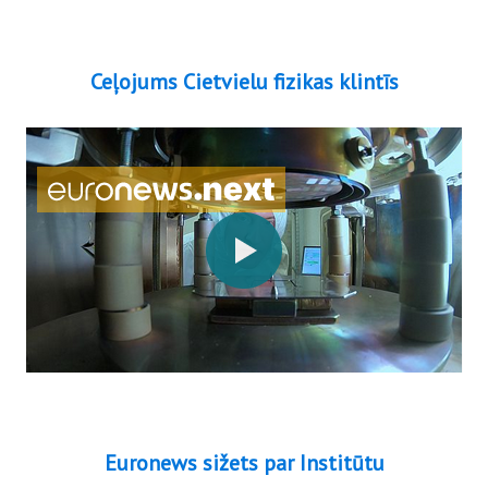
Ceļojums Cietvielu fizikas klintīs
Euronews sižets par Institūtu