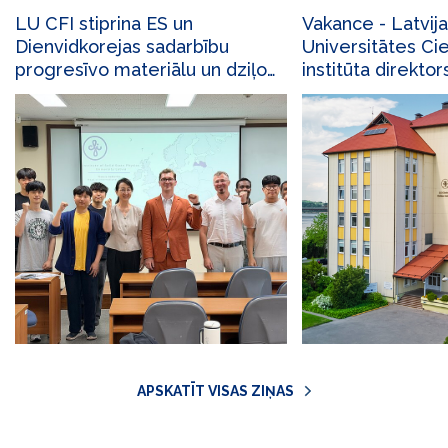
LU CFI stiprina ES un
Vakance - Latvij
Dienvidkorejas sadarbību
Universitātes Cie
progresīvo materiālu un dziļo
institūta direkto
tehnoloģiju jomā
APSKATĪT VISAS ZIŅAS