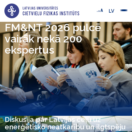
LV
FM&NT 2026 pulcē
vairāk nekā 200
ekspertus
Diskusija par Latvijas ceļu uz
enerģētisko neatkarību un ilgtspēju