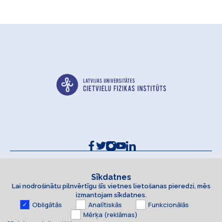
Kontakti un rekvizīti
Sīkdatņu politika
Sīkdatnes
Lai nodrošinātu pilnvērtīgu šīs vietnes lietošanas pieredzi, mēs
Piekļūstamības paziņojums
izmantojam sīkdatnes.
Obligātās
Analītiskās
Funkcionālās
Mērķa (reklāmas)