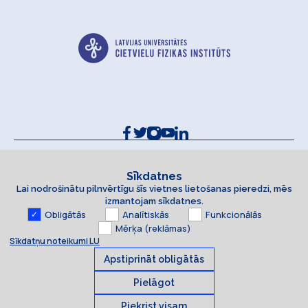
Kontakti un rekvizīti
Sīkdatņu politika
Sīkdatnes
Lai nodrošinātu pilnvērtīgu šīs vietnes lietošanas pieredzi, mēs
Piekļūstamības paziņojums
izmantojam sīkdatnes.
Obligātās
Analītiskās
Funkcionālās
Mērķa (reklāmas)
Sīkdatņu noteikumi LU
Apstiprināt obligātās
Pielāgot
Piekrist visam