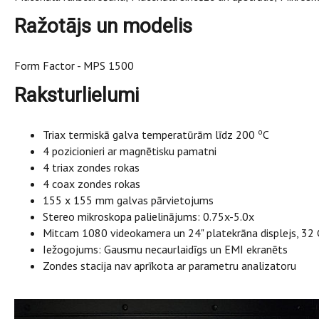
Ražotājs un modelis
Form Factor - MPS 1500
Raksturlielumi
o
Triax termiskā galva temperatūrām līdz 200
C
4 pozicionieri ar magnētisku pamatni
4 triax zondes rokas
4 coax zondes rokas
155 x 155 mm galvas pārvietojums
Stereo mikroskopa palielinājums: 0.75x-5.0x
Mitcam 1080 videokamera un 24" platekrāna displejs, 32
Iežogojums: Gausmu necaurlaidīgs un EMI ekranēts
Zondes stacija nav aprīkota ar parametru analizatoru