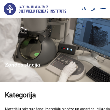
LV
Zondes stacija
Kategorija
Materiālu raksturošana; Materiālu sintēze un apstrāde; Mikrosk