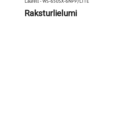
Laurell - WS-650SX-6NPP/LITE
Raksturlielumi