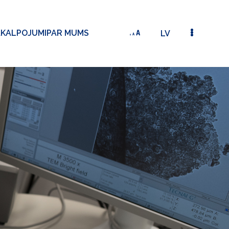
AKALPOJUMI
PAR MUMS
LV
ROTĒJOŠĀ DISKA KLĀJĒJS