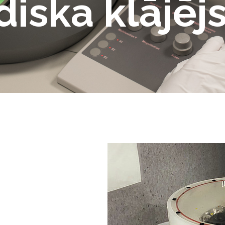
diska klājēj