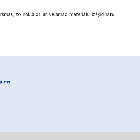
irsmas, to noklājot ar vēlāmāo materiālu izšķīdinātu
ojums