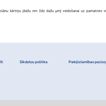
s plānu kārtiņu (dažu nm līdz dažu µm) veidošanai uz pamatnes v
ti
Sīkdatņu politika
Piekļūstamības paziņ