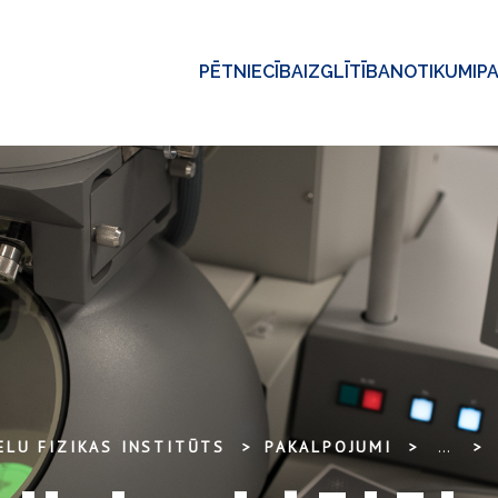
PĒTNIECĪBA
IZGLĪTĪBA
NOTIKUMI
P
ELU FIZIKAS INSTITŪTS
PAKALPOJUMI
...