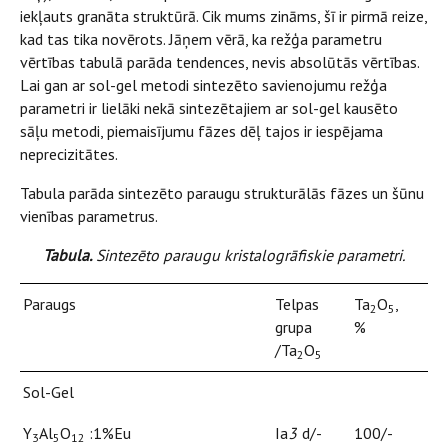
iekļauts granāta struktūrā. Cik mums zināms, šī ir pirmā reize,
kad tas tika novērots. Jāņem vērā, ka režģa parametru
vērtības tabulā parāda tendences, nevis absolūtās vērtības.
Lai gan ar sol-gel metodi sintezēto savienojumu režģa
parametri ir lielāki nekā sintezētajiem ar sol-gel kausēto
sāļu metodi, piemaisījumu fāzes dēļ tajos ir iespējama
neprecizitātes.
Tabula parāda sintezēto paraugu strukturālās fāzes un šūnu
vienības parametrus.
Tabula.
Sintezēto paraugu kristalogrāfiskie parametri.
Paraugs
Telpas
Ta
O
,
2
5
grupa
%
/Ta
O
2
5
Sol-Gel
Y
Al
O
:1%Eu
Ia
3
d/-
100/-
3
5
12