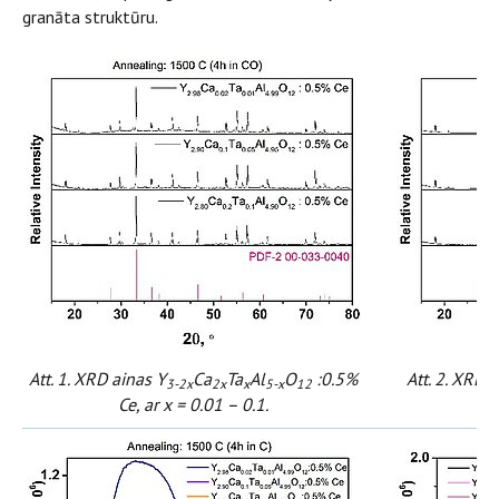
granāta struktūru.
Att. 1. XRD ainas Y
Ca
Ta
Al
O
:0.5%
Att. 2. XRD 
3-2x
2x
x
5-x
12
Ce, ar x = 0.01 – 0.1.
E