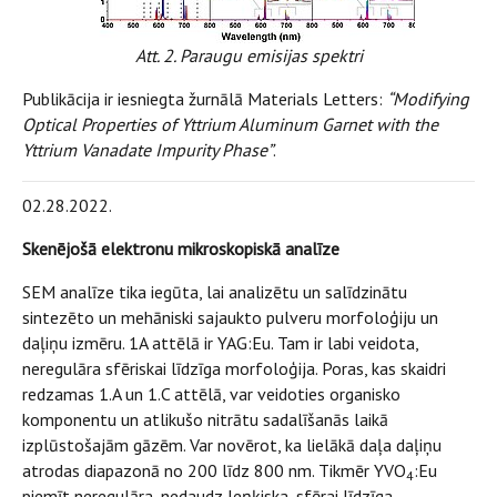
Att. 2. Paraugu emisijas spektri
Publikācija ir iesniegta žurnālā Materials Letters:
“Modifying
Optical Properties of Yttrium Aluminum Garnet with the
Yttrium Vanadate Impurity Phase”
.
02.28.2022.
Skenējošā elektronu mikroskopiskā analīze
SEM analīze tika iegūta, lai analizētu un salīdzinātu
sintezēto un mehāniski sajaukto pulveru morfoloģiju un
daļiņu izmēru. 1A attēlā ir YAG:Eu. Tam ir labi veidota,
neregulāra sfēriskai līdzīga morfoloģija. Poras, kas skaidri
redzamas 1.A un 1.C attēlā, var veidoties organisko
komponentu un atlikušo nitrātu sadalīšanās laikā
izplūstošajām gāzēm. Var novērot, ka lielākā daļa daļiņu
atrodas diapazonā no 200 līdz 800 nm. Tikmēr YVO
:Eu
4
piemīt neregulāra, nedaudz leņķiska, sfērai līdzīga