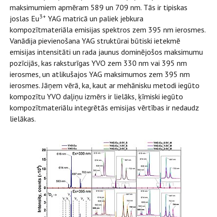
maksimumiem apmēram 589 un 709 nm. Tās ir tipiskas
3+
joslas Eu
YAG matricā un paliek jebkura
kompozītmateriāla emisijas spektros zem 395 nm ierosmes.
Vanādija pievienošana YAG struktūrai būtiski ietekmē
emisijas intensitāti un rada jaunus dominējošos maksimumu
pozīcijās, kas raksturīgas YVO zem 330 nm vai 395 nm
ierosmes, un atlikušajos YAG maksimumos zem 395 nm
ierosmes. Jāņem vērā, ka, kaut ar mehānisku metodi iegūto
kompozītu YVO daļiņu izmērs ir lielāks, ķīmiski iegūto
kompozītmateriālu integrētās emisijas vērtības ir nedaudz
lielākas.