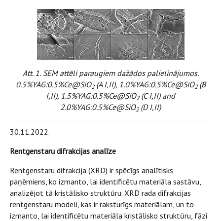
Att. 1.
SEM attēli paraugiem dažādos palielinājumos.
0.5%YAG:0.5%Ce@SiO
(A I,II), 1.0%YAG:0.5%Ce@SiO
(B
2
2
I,II), 1.5%YAG:0.5%Ce@SiO
(C I,II) and
2
2.0%YAG:0.5%Ce@SiO
(D I,II)
2
30.11.2022.
Rentgenstaru difrakcijas analīze
Rentgenstaru difrakcija (XRD) ir spēcīgs analītisks
paņēmiens, ko izmanto, lai identificētu materiāla sastāvu,
analizējot tā kristālisko struktūru. XRD rada difrakcijas
rentgenstaru modeli, kas ir raksturīgs materiālam, un to
izmanto, lai identificētu materiāla kristālisko struktūru, fāzi