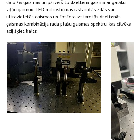
daļu šīs gaismas un pārvērš to dzeltenā gaismā ar garāku
viļņu garumu. LED mikroshēmas izstarotās zilās vai
ultravioletās gaismas un fosfora izstarotās dzeltenās
gaismas kombinācija rada plašu gaismas spektru, kas cilvēka
acij šķiet balts.