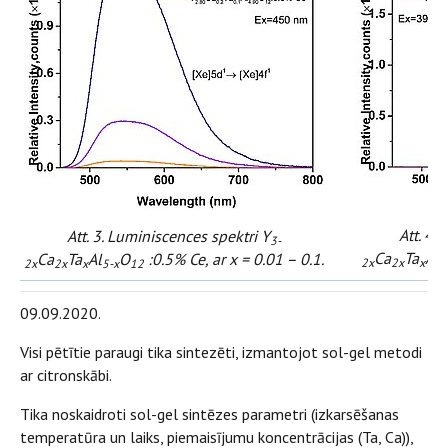
Att. 4.
Att. 3. Luminiscences spektri Y
3-
Ca
Ta
Al
Ca
Ta
Al
O
:0.5% Ce, ar x = 0.01 – 0.1.
2x
2x
x
5
2x
2x
x
5-x
12
09.09.2020.
Visi pētītie paraugi tika sintezēti, izmantojot sol-gel metodi
ar citronskābi.
Tika noskaidroti sol-gel sintēzes parametri (izkarsēšanas
temperatūra un laiks, piemaisījumu koncentrācijas (Ta, Ca)),