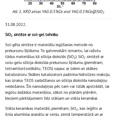
Att. 1. XRD ainas YAG:0.5%Ce and YAG:0.5%Ce@SiO
2
31.08.2022.
SiO
sintēze ar sol-gel tehniku
2
Sol-gēla sintēze ir materiālu iegūšanas metode no
prekursoru šķīduma. To galvenokārt izmanto, lai ražotu
tādus materiālus kā silīcija dioksīds (SiO
). SiO
sintēzē ar
2
2
solu-gelu silīcija dioksīda prekursoru šķīdumu (piemēram,
tetraetilortosilikātu, TEOS) sajauc ar ūdeni un skābes
katalizatoru. Skābes katalizators paātrina hidrolīzes reakciju,
kas izraisa TEOS sadalīšanos un silīcija dioksīda nanodaļiņu
veidošanos. Šīs nanodaļiņas pēc tam var tālāk apstrādāt, lai
iegūtu dažādus materiālus, sākot no plānām plēvēm,
bieziem pārklājumiem līdz stiklam un stikla keramikai.
Stikla keramikas materiāli, piemēram, SiO
, kas leģēts ar
2
itrija alumīnija granātu ar ceriju, zemā temperatūrā un ar