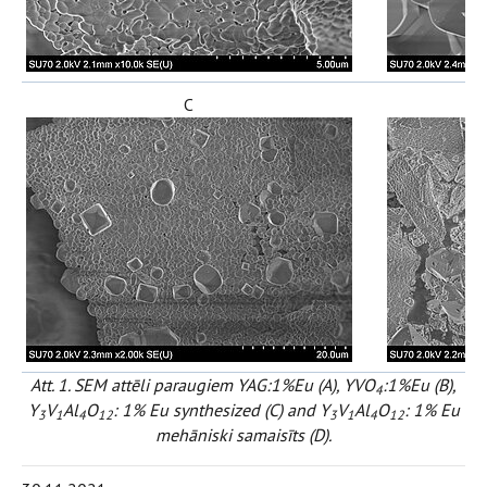
C
Att. 1. SEM attēli paraugiem YAG:1%Eu (A), YVO
:1%Eu (B),
4
Y
V
Al
O
: 1% Eu synthesized (C) and Y
V
Al
O
: 1% Eu
3
1
4
12
3
1
4
12
mehāniski samaisīts (D).