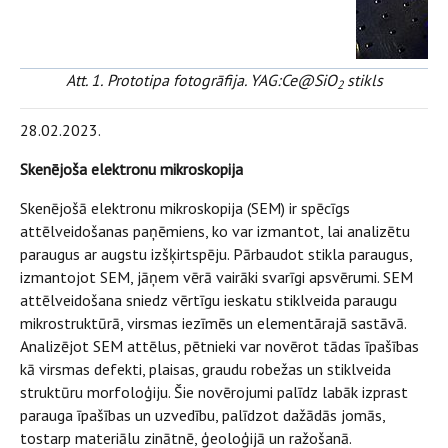
Att. 1.
Prototipa fotogrāfija. YAG:Ce@SiO
stikls
2
28.02.2023.
Skenējoša elektronu mikroskopija
Skenējošā elektronu mikroskopija (SEM) ir spēcīgs
attēlveidošanas paņēmiens, ko var izmantot, lai analizētu
paraugus ar augstu izšķirtspēju. Pārbaudot stikla paraugus,
izmantojot SEM, jāņem vērā vairāki svarīgi apsvērumi. SEM
attēlveidošana sniedz vērtīgu ieskatu stiklveida paraugu
mikrostruktūrā, virsmas iezīmēs un elementārajā sastāvā.
Analizējot SEM attēlus, pētnieki var novērot tādas īpašības
kā virsmas defekti, plaisas, graudu robežas un stiklveida
struktūru morfoloģiju. Šie novērojumi palīdz labāk izprast
parauga īpašības un uzvedību, palīdzot dažādās jomās,
tostarp materiālu zinātnē, ģeoloģijā un ražošanā.