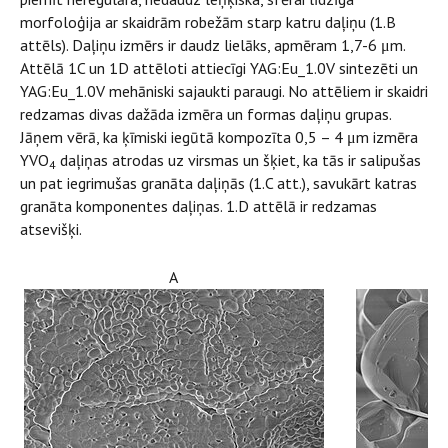
morfoloģija ar skaidrām robežām starp katru daļiņu (1.B
attēls). Daļiņu izmērs ir daudz lielāks, apmēram 1,7-6 μm.
Attēlā 1C un 1D attēloti attiecīgi YAG:Eu_1.0V sintezēti un
YAG:Eu_1.0V mehāniski sajaukti paraugi. No attēliem ir skaidri
redzamas divas dažāda izmēra un formas daļiņu grupas.
Jāņem vērā, ka ķīmiski iegūtā kompozīta 0,5 – 4 μm izmēra
YVO
daļiņas atrodas uz virsmas un šķiet, ka tās ir salipušas
4
un pat iegrimušas granāta daļiņās (1.C att.), savukārt katras
granāta komponentes daļiņas. 1.D attēlā ir redzamas
atsevišķi.
A