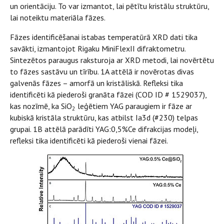
un orientāciju. To var izmantot, lai pētītu kristālu struktūru,
lai noteiktu materiāla fāzes.
Fāzes identificēšanai istabas temperatūrā XRD dati tika
savākti, izmantojot Rigaku MiniFlexII difraktometru.
Sintezētos paraugus raksturoja ar XRD metodi, lai novērtētu
to fāzes sastāvu un tīrību. 1A attēlā ir novērotas divas
galvenās fāzes – amorfā un kristāliskā. Refleksi tika
identificēti kā piederoši granāta fāzei (COD ID # 1529037),
kas nozīmē, ka SiO
leģētiem YAG paraugiem ir fāze ar
2
kubiskā kristāla struktūru, kas atbilst Ia3d (#230) telpas
grupai. 1B attēlā parādīti YAG:0,5%Ce difrakcijas modeļi,
refleksi tika identificēti kā piederoši vienai fāzei.