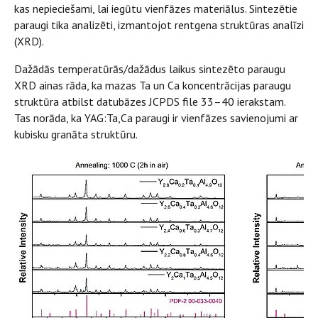
kas nepieciešami, lai iegūtu vienfāzes materiālus. Sintezētie
paraugi tika analizēti, izmantojot rentgena struktūras analīzi
(XRD).
Dažādās temperatūrās/dažādus laikus sintezēto paraugu
XRD ainas rāda, ka mazas Ta un Ca koncentrācijas paraugu
struktūra atbilst datubāzes JCPDS file 33–40 ierakstam.
Tas norāda, ka YAG:Ta,Ca paraugi ir vienfāzes savienojumi ar
kubisku granāta struktūru.