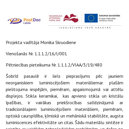
­­Projekta vadītāja Monika Skruodiene
Vienošanās Nr. 1.1.1.2/16/I/001
Pētniecības pieteikuma Nr. 1.1.1.2/VIAA/3/19/480
Šobrīd pasaulē ir liels pieprasījums pēc jauniem
neorganiskiem luminiscējošiem materiāliemar plašām
pielitojuma iespējām, piemēram, apgaismojumā vai attēlu
displejos. Stikla keramikai, kas apvieno stikla un kristālu
īpašības, ir vairākas priekšrocības salīdzinājumā ar
tradicionālajiem luminiscējošiem materiāliem, piemēram,
optiskā caurspīdība, ķīmiskā un mehāniskā stabilitāte, augsta
luminiscences efektivitāte un citas. Šādu materiālu sintēze ir