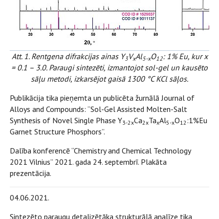
Att. 1. Rentgena difrakcijas ainas Y
V
Al
O
: 1% Eu, kur x
3
x
5-x
12
= 0.1 – 3.0. Paraugi sintezēti, izmantojot sol-gel un kausēto
sāļu metodi, izkarsējot gaisā 1300 °C KCl sāļos.
Publikācija tika pieņemta un publicēta žurnālā Journal of
Alloys and Compounds: “Sol-Gel Assisted Molten-Salt
Synthesis of Novel Single Phase Y
Ca
Ta
Al
O
:1%Eu
3-2x
2x
x
5-x
12
Garnet Structure Phosphors”.
Dalība konferencē “Chemistry and Chemical Technology
2021 Vilnius” 2021. gada 24. septembrī. Plakāta
prezentācija.
04.06.2021.
Sintezēto paraugu detalizētāka strukturālā analīze tika