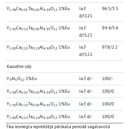
Y
Ca
Ta
Al
O
:1%Eu
Ia
3
96.5/3.5
2.98
0.02
0.01
4.99
12
d/I121
Y
Ca
Ta
Al
O
:1%Eu
Ia
3
94.4/5.6
2.90
0.10
0.05
4.95
12
d/I121
Y
Ca
Ta
Al
O
:1%Eu
Ia
3
97.8/2.2
2.80
0.20
0.10
4.90
12
d/I121
Kausētie sāļi
Y
Al
O
:1%Eu
Ia
3
d/-
100/-
3
5
12
Y
Ca
Ta
Al
O
:1%Eu
Ia
3
d/-
100/0
2.98
0.02
0.01
4.99
12
Y
Ca
Ta
Al
O
:1%Eu
Ia
3
d/-
100/0
2.90
0.10
0.05
4.95
12
Y
Ca
Ta
Al
O
:1%Eu
Ia
3
d/-
100/0
2.80
0.20
0.10
4.90
12
Tika iesniegta iepriekšējā pārskata periodā sagatavotā