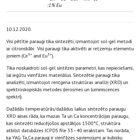
:1% Eu
10.12.2020.
Visi pētītie paraugi tika sintezēti, izmantojot sol-gel metodi
ar citronskābi. Visi paraugi tika aktivēti ar retzemju elementu
3+
3+
joniem (Ce
and Eu
).
Tika noskaidroti sol-gel sintēzes parametri, kas nepieciešami,
lai iegūtu vienfāzes materiālus. Sintezētie paraugi tika
analizēti, izmantojot rentgena struktūras analīzi (XRD) un
spektroskopiskās metodes (ierosmes un luminiscences
spektri).
Dažādās temperatūrās/dažādus laikus sintezēto paraugu
XRD ainas rāda, ka mazas Ta un Ca koncentrācijas paraugu,
kas sintezēti reducējošos apstākļos 1500°C, struktūra
atbilst datubāzes JCPDS file 33–40 ierakstam. Tas norāda,
ka YAG:Ta,Ca paraugi ir vienfāzes savienojumi ar kubisku