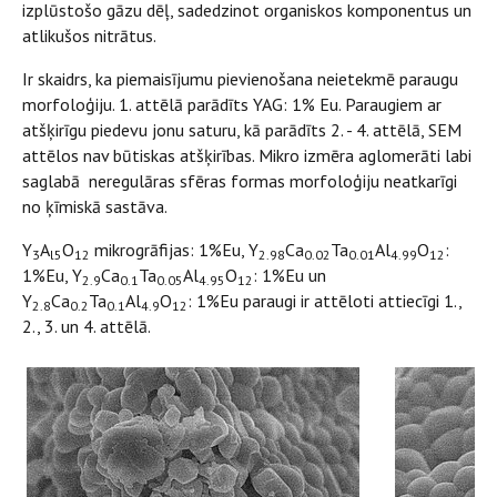
izplūstošo gāzu dēļ, sadedzinot organiskos komponentus un
atlikušos nitrātus.
Ir skaidrs, ka piemaisījumu pievienošana neietekmē paraugu
morfoloģiju. 1. attēlā parādīts YAG: 1% Eu. Paraugiem ar
atšķirīgu piedevu jonu saturu, kā parādīts 2. - 4. attēlā, SEM
attēlos nav būtiskas atšķirības. Mikro izmēra aglomerāti labi
saglabā neregulāras sfēras formas morfoloģiju neatkarīgi
no ķīmiskā sastāva.
Y
A
O
mikrogrāfijas: 1%Eu, Y
Ca
Ta
Al
O
:
3
l5
12
2.98
0.02
0.01
4.99
12
1%Eu, Y
Ca
Ta
Al
O
: 1%Eu un
2.9
0.1
0.05
4.95
12
Y
Ca
Ta
Al
O
: 1%Eu paraugi ir attēloti attiecīgi 1.,
2.8
0.2
0.1
4.9
12
2., 3. un 4. attēlā.