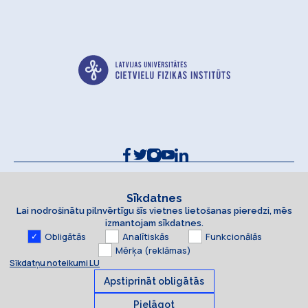
Kontakti un rekvizīti
Sīkdatņu politika
Sīkdatnes
Lai nodrošinātu pilnvērtīgu šīs vietnes lietošanas pieredzi, mēs
Piekļūstamības paziņojums
izmantojam sīkdatnes.
Obligātās
Analītiskās
Funkcionālās
Mērķa (reklāmas)
Sīkdatņu noteikumi LU
Apstiprināt obligātās
Pielāgot