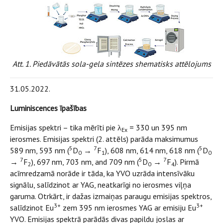
Att. 1. Piedāvātās sola-gela sintēzes shematisks attēlojums
31.05.2022.
Luminiscences īpašības
Emisijas spektri – tika mērīti pie λ
= 330 un 395 nm
Ex
ierosmes. Emisijas spektri (2. attēls) parāda maksimumus
5
7
5
589 nm, 593 nm (
D
→
F
), 608 nm, 614 nm, 618 nm (
D
0
1
0
7
5
7
→
F
), 697 nm, 703 nm, and 709 nm (
D
→
F
). Pirmā
2
0
4
acīmredzamā norāde ir tāda, ka YVO uzrāda intensīvāku
signālu, salīdzinot ar YAG, neatkarīgi no ierosmes viļņa
garuma. Otrkārt, ir dažas izmaiņas paraugu emisijas spektros,
3+
3+
salīdzinot Eu
zem 395 nm ierosmes YAG ar emisiju Eu
YVO. Emisijas spektrā parādās divas papildu joslas ar