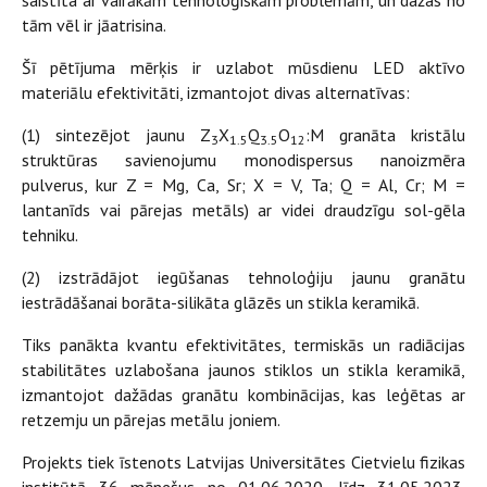
saistīta ar vairākām tehnoloģiskām problēmām, un dažas no
tām vēl ir jāatrisina.
Šī pētījuma mērķis ir uzlabot mūsdienu LED aktīvo
materiālu efektivitāti, izmantojot divas alternatīvas:
(1) sintezējot jaunu Z
X
Q
O
:M granāta kristālu
3
1.5
3.5
12
struktūras savienojumu monodispersus nanoizmēra
pulverus, kur Z = Mg, Ca, Sr; X = V, Ta; Q = Al, Cr; M =
lantanīds vai pārejas metāls) ar videi draudzīgu sol-gēla
tehniku.
(2) izstrādājot iegūšanas tehnoloģiju jaunu granātu
iestrādāšanai borāta-silikāta glāzēs un stikla keramikā.
Tiks panākta kvantu efektivitātes, termiskās un radiācijas
stabilitātes uzlabošana jaunos stiklos un stikla keramikā,
izmantojot dažādas granātu kombinācijas, kas leģētas ar
retzemju un pārejas metālu joniem.
Projekts tiek īstenots Latvijas Universitātes Cietvielu fizikas