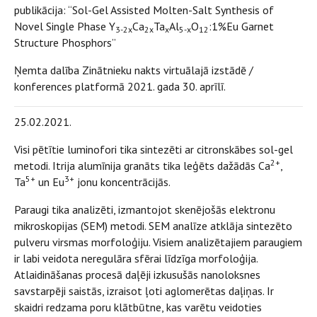
publikācija: “Sol-Gel Assisted Molten-Salt Synthesis of
Novel Single Phase Y
Ca
Ta
Al
O
:1%Eu Garnet
3-2x
2x
x
5-x
12
Structure Phosphors”
Ņemta dalība Zinātnieku nakts virtuālajā izstādē /
konferences platformā 2021. gada 30. aprīlī.
25.02.2021.
Visi pētītie luminofori tika sintezēti ar citronskābes sol-gel
2+
metodi. Itrija alumīnija granāts tika leģēts dažādās Ca
,
5+
3+
Ta
un Eu
jonu koncentrācijās.
Paraugi tika analizēti, izmantojot skenējošās elektronu
mikroskopijas (SEM) metodi. SEM analīze atklāja sintezēto
pulveru virsmas morfoloģiju. Visiem analizētajiem paraugiem
ir labi veidota neregulāra sfērai līdzīga morfoloģija.
Atlaidināšanas procesā daļēji izkusušās nanoloksnes
savstarpēji saistās, izraisot ļoti aglomerētas daļiņas. Ir
skaidri redzama poru klātbūtne, kas varētu veidoties