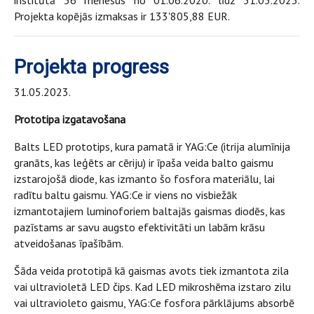
institūtā 36 mēnešus no 01.06.2020. līdz 31.05.2023.
Projekta kopējās izmaksas ir 133'805,88 EUR.
Projekta progress
31.05.2023.
Prototipa izgatavošana
Balts LED prototips, kura pamatā ir YAG:Ce (itrija alumīnija
granāts, kas leģēts ar cēriju) ir īpaša veida balto gaismu
izstarojošā diode, kas izmanto šo fosfora materiālu, lai
radītu baltu gaismu. YAG:Ce ir viens no visbiežāk
izmantotajiem luminoforiem baltajās gaismas diodēs, kas
pazīstams ar savu augsto efektivitāti un labām krāsu
atveidošanas īpašībām.
Šāda veida prototipā kā gaismas avots tiek izmantota zila
vai ultravioletā LED čips. Kad LED mikroshēma izstaro zilu
vai ultravioleto gaismu, YAG:Ce fosfora pārklājums absorbē