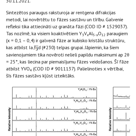
30.11.2021.
Sintezētos paraugus raksturoja ar rentgena difrakcijas
metodi, lai novērtētu to fāzes sastāvu un tīrību. Galvenie
refleksi tika attiecināti uz granāta fāzi (COD ID # 1529037).
Tas nozīmē, ka visiem koaktivētiem Y
V
Al
O
paraugiem
3
x
5-x
12
(x = 0,1 – 0,4) ir galvenā fāze ar kubisko kristālu struktūru,
kas atbilst Ia
3
d (#230) telpas grupai. Jāpiemin, ka šiem
savienojumiem tika novēroti nelieli papildu maksimumi ap 2θ
= 25°, kas liecina par piemaisījumu fāzes veidošanos. Šī fāze
atbilst YVO
(COD ID # 9011137). Palielinoties x vērtībai,
4
šīs fāzes sastāvs kļūst izteiktāks.