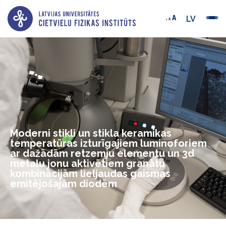
LV
Moderni stikli un stikla keramikas
temperatūras izturīgajiem luminoforiem
ar dažādām retzemju elementu un 3d
metalu jonu aktivētiem granātu
kombinācijām lieljaudas gaismas
emitējošajām diodēm