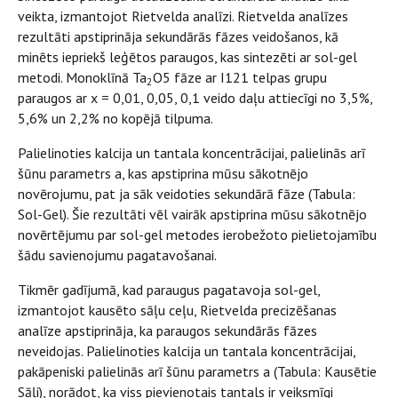
veikta, izmantojot Rietvelda analīzi. Rietvelda analīzes
rezultāti apstiprināja sekundārās fāzes veidošanos, kā
minēts iepriekš leģētos paraugos, kas sintezēti ar sol-gel
metodi. Monoklīnā Ta
O5 fāze ar I121 telpas grupu
2
paraugos ar x = 0,01, 0,05, 0,1 veido daļu attiecīgi no 3,5%,
5,6% un 2,2% no kopējā tilpuma.
Palielinoties kalcija un tantala koncentrācijai, palielinās arī
šūnu parametrs a, kas apstiprina mūsu sākotnējo
novērojumu, pat ja sāk veidoties sekundārā fāze (Tabula:
Sol-Gel). Šie rezultāti vēl vairāk apstiprina mūsu sākotnējo
novērtējumu par sol-gel metodes ierobežoto pielietojamību
šādu savienojumu pagatavošanai.
Tikmēr gadījumā, kad paraugus pagatavoja sol-gel,
izmantojot kausēto sāļu ceļu, Rietvelda precizēšanas
analīze apstiprināja, ka paraugos sekundārās fāzes
neveidojas. Palielinoties kalcija un tantala koncentrācijai,
pakāpeniski palielinās arī šūnu parametrs a (Tabula: Kausētie
Sāļi), norādot, ka viss pievienotais tantals ir veiksmīgi