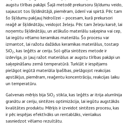
augstu tīrības pakāpi. Šajā metodē prekursoru šķīdumu veido,
sajaucot tos šķīdinātājā, piemēram, ūdenī vai spirtā. Pēc tam
šo šķīdumu pakļauj hidrolīzei – pocesam, kurā prekursori
reaģē ar šķīdinātāju, veidojot želeju. Pēc tam želeju karsē, lai
noņemtu šķīdinātāju, un atlikušo materiālu saķepina vai cep,
lai iegūtu vēlamo keramikas materiālu. Šo procesu var
izmantot, lai ražotu dažādus keramikas materiālus, tostarp
SiO
, kas leģēts ar ceriju. Sol-gēla sintēzes metode ir
2
izdevīga, jo ļauj ražot materiālus ar augstu tīrības pakāpi un
saķepināšanu zemā temperatūrā. Turklāt ir iespējams
pielāgot iegūtā materiāla īpašības, pielāgojot reakcijas
apstākļus, piemēram, reaģentu koncentrāciju, reakcijas laiku
un temperatūru.
Galvenais mērķis bija SiO
stikla, kas leģēts ar itrija alumīnija
2
granātu ar ceriju, sintēzes optimizācija, lai iegūtu augstākās
kvalitātes produktu. Mērķis ir izveidot sintēzes procesu, kas
ir pēc iespējas efektīvāks un rentablāks, vienlaikus
sasniedzot vēlamo rezultātu.