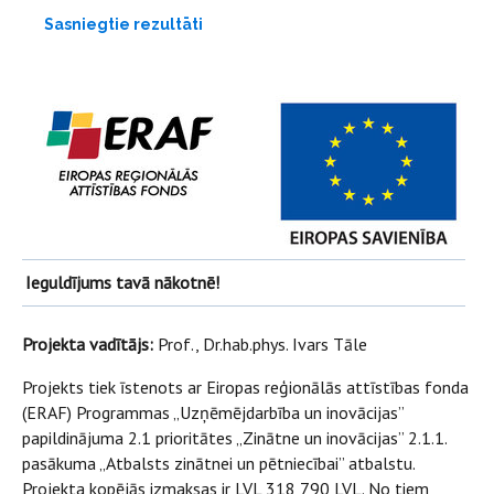
Sasniegtie rezultāti
Ieguldījums tavā nākotnē!
Projekta vadītājs:
Prof., Dr.hab.phys. Ivars Tāle
Projekts tiek īstenots ar Eiropas reģionālās attīstības fonda
(ERAF) Programmas „Uzņēmējdarbība un inovācijas”
papildinājuma 2.1 prioritātes „Zinātne un inovācijas” 2.1.1.
pasākuma „Atbalsts zinātnei un pētniecībai” atbalstu.
Projekta kopējās izmaksas ir LVL 318 790 LVL. No tiem