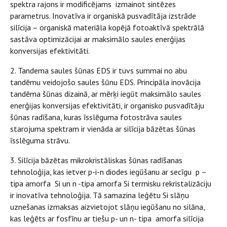
spektra rajons ir modificējams izmainot sintēzes
parametrus. Inovatīva ir organiskā pusvadītāja izstrāde
silīcija – organiskā materiāla kopējā fotoaktīvā spektrālā
sastāva optimizācijai ar maksimālo saules enerģijas
konversijas efektivitāti.
2. Tandema saules šūnas EDS ir tuvs summai no abu
tandēmu veidojošo saules šūnu EDS. Principāla inovācija
tandēma šūnas dizainā, ar mērķi iegūt maksimālo saules
enerģijas konversijas efektivitāti, ir organisko pusvadītāju
šūnas radīšana, kuras īsslēguma fotostrāva saules
starojuma spektram ir vienāda ar silīcija bāzētas šūnas
īsslēguma strāvu.
3. Silīcija bāzētas mikrokristāliskas šūnas radīšanas
tehnoloģija, kas ietver p-i-n diodes iegūšanu ar secīgu p –
tipa amorfa Si un n -tipa amorfa Si termisku rekristalizāciju
ir inovatīva tehnoloģija. Tā samazina leģētu Si slāņu
uznešanas izmaksas aizvietojot slāņu iegūšanu no silāna,
kas leģēts ar fosfīnu ar tiešu p- un n- tipa amorfa silīcija