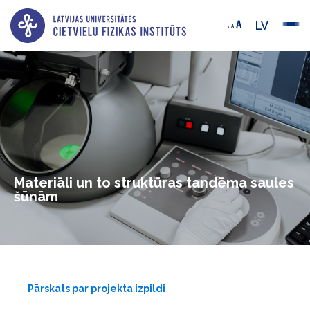
LV
Materiāli un to struktūras tandēma saules
šūnām
Pārskats par projekta izpildi