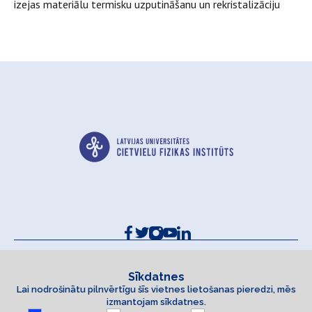
izejas materiālu termisku uzputināšanu un rekristalizāciju
Kontakti un rekvizīti
Sīkdatņu politika
Sīkdatnes
Lai nodrošinātu pilnvērtīgu šīs vietnes lietošanas pieredzi, mēs
Piekļūstamības paziņojums
izmantojam sīkdatnes.