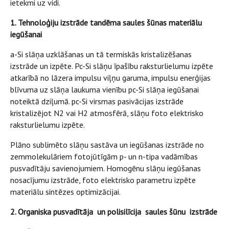
ietekmi uz vidi.
1. Tehnoloģiju izstrāde tandēma saules šūnas materiālu
iegūšanai
a-Si slāņa uzklāšanas un tā termiskās kristalizēšanas
izstrāde un izpēte. Pc-Si slāņu īpašību raksturlielumu izpēte
atkarībā no lāzera impulsu viļņu garuma, impulsu enerģijas
blīvuma uz slāņa laukuma vienību pc-Si slāņa iegūšanai
noteiktā dziļumā. pc-Si virsmas pasivācijas izstrāde
kristalizējot N2 vai H2 atmosfērā, slāņu foto elektrisko
raksturlielumu izpēte.
Plāno sublimēto slāņu sastāva un iegūšanas izstrāde no
zemmolekulāriem fotojūtīgām p- un n-tipa vadāmības
pusvadītāju savienojumiem. Homogēnu slāņu iegūšanas
nosacījumu izstrāde, foto elektrisko parametru izpēte
materiālu sintēzes optimizācijai.
2. Organiska pusvadītāja un polisilīcija saules šūnu izstrāde