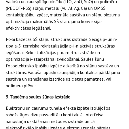
Vadošo un caurspīdīgo oksīdu (ITO, ZnO, SnO) un polimēra
(PEDOT-PSS) slāņu, metālu (Au, Al, Ag, Ca) un OP SŠ
kontaktīpašību izpēte, materiāla sastāva un slāņu biezuma
optimizācija maksimālās SŠ starojuma konversijas
efektivitātes iegūšanai.
Pc-Si bāzētas SŠ slāņu struktūras izstrāde. Secīga p- un n-
tipa a-Si termiska rekristalizācija p-i-n aktīvās struktūras
iegūšanai. Rekristalizācijas parametru izstrāde un
optimizācija i- starpslāņa izveidošanai, Saules šūnu
fotoelektrisko īpašību izpēte atkarībā no slāņu sastāva un
struktūras. Vadoša, optiski caurspīdīga kontakta pārklājuma
sastāva un uznešanas izstrāde uz cietas pamatnes, vai
polimera plēves.
3. Tandēma saules šūnas izstrāde
Elektronu un caurumu tuneļa efekta izpēte izolējošos
robežslāņos divu pusvadītāju konttaktā. Interfeisa
nanoslāņa uzklāšanas metodes izstrāde un tā
elektrofizikālo īpašību izpēte elektronu tuneļa pārejas