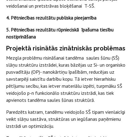
veidošanai un pretstrāvas bloķēšanai T-SŠ.
4. Pētniecības rezultātu publiska pieejamība
5. Pētniecības rezultātu rūpnieciskā īpašuma tiesību
nostiprināšana
Projektā risinātās zinātniskās problēmas
Mezgla problēmu risināšanai tandēma saules šūnu (SŠ)
slāņu struktūru izstrādei, kuras bāzējas uz Si- un organisko
pusvadītāju (OP)- nanokārtiņu īpašībām, reducējas uz
savstarpēji saistītu darbību kopu. Tā ietver hierarhisku
pētījumu secību, kas ietver materiālu izpēti, turpmāku SŠ
veidojošo p-n funkcionālo struktūru izstrādi, kas tiek
apvienots tandēma saules šūnas struktūrā.
Paredzēts katram, tandēmu veidojošo SŠ tipam vienlaicīgi
veikt slāņu sastāva, struktūras un iegūšanas paņēmienu
izstrādi un optimizāciju.