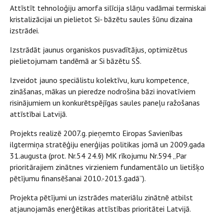
Attīstīt tehnoloģiju amorfa silīcija slāņu vadāmai termiskai
kristalizācijai un pielietot Si- bāzētu saules šūnu dizaina
izstrādei.
Izstrādāt jaunus organiskos pusvadītājus, optimizētus
pielietojumam tandēmā ar Si bāzētu SŠ.
Izveidot jauno speciālistu kolektīvu, kuru kompetence,
zināšanas, mākas un pieredze nodrošina bāzi inovatīviem
risinājumiem un konkurētspējīgas saules paneļu ražošanas
attīstībai Latvijā.
Projekts realizē 2007.g. pieņemto Eiropas Savienības
ilgtermiņa stratēģiju enerģijas politikas jomā un 2009.gada
31.augusta (prot. Nr.54 24.§) MK rīkojumu Nr.594 „Par
prioritārajiem zinātnes virzieniem fundamentālo un lietišķo
pētījumu finansēšanai 2010.-2013.gadā”).
Projekta pētījumi un izstrādes materiālu zinātnē atbilst
atjaunojamās enerģētikas attīstības prioritātei Latvijā.