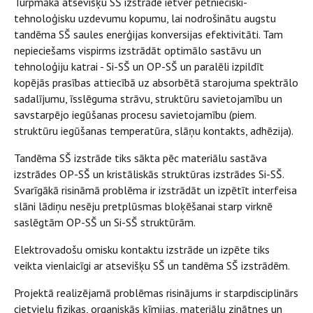
Turpmākā atsevišķu SŠ izstrāde ietver pētnieciski-
tehnoloģisku uzdevumu kopumu, lai nodrošinātu augstu
tandēma SŠ saules enerģijas konversijas efektivitāti. Tam
nepieciešams vispirms izstrādāt optimālo sastāvu un
tehnoloģiju katrai - Si-SŠ un OP-SŠ un paralēli izpildīt
kopējās prasības attiecībā uz absorbētā starojuma spektrālo
sadalījumu, īsslēguma strāvu, struktūru savietojamību un
savstarpējo iegūšanas procesu savietojamību (piem.
struktūru iegūšanas temperatūra, slāņu kontakts, adhēzija).
Tandēma SŠ izstrāde tiks sākta pēc materiālu sastāva
izstrādes OP-SŠ un kristāliskās struktūras izstrādes Si-SŠ.
Svarīgākā risināmā problēma ir izstrādāt un izpētīt interfeisa
slāni lādiņu nesēju pretplūsmas bloķēšanai starp virknē
saslēgtām OP-SŠ un Si-SŠ struktūrām.
Elektrovadošu omisku kontaktu izstrāde un izpēte tiks
veikta vienlaicīgi ar atsevišķu SŠ un tandēma SŠ izstrādēm.
Projektā realizējamā problēmas risinājums ir starpdisciplinārs
cietvielu fizikas, organiskās ķīmijas, materiālu zinātnes un