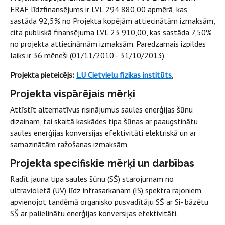
ERAF līdzfinansējums ir LVL 294 880,00 apmērā, kas
sastāda 92,5% no Projekta kopējām attiecinātām izmaksām,
cita publiskā finansējuma LVL 23 910,00, kas sastāda 7,50%
no projekta attiecināmām izmaksām. Paredzamais izpildes
laiks ir 36 mēneši (01/11/2010 - 31/10/2013).
Projekta pieteicējs:
LU Cietvielu fizikas institūts
,
Projekta vispārējais mērķi
Attīstīt alternatīvus risinājumus saules enerģijas šūnu
dizainam, tai skaitā kaskādes tipa šūnas ar paaugstinātu
saules enerģijas konversijas efektivitāti elektriskā un ar
samazinātām ražošanas izmaksām.
Projekta specifiskie mērķi un darbības
Radīt jauna tipa saules šūnu (SŠ) starojumam no
ultravioletā (UV) līdz infrasarkanam (IS) spektra rajoniem
apvienojot tandēmā organisko pusvadītāju SŠ ar Si- bāzētu
SŠ ar palielinātu enerģijas konversijas efektivitāti.