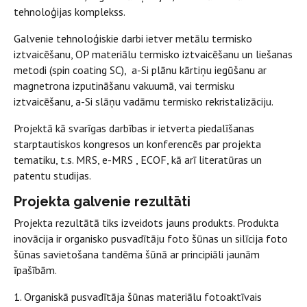
tehnoloģijas komplekss.
Galvenie tehnoloģiskie darbi ietver metālu termisko
iztvaicēšanu, OP materiālu termisko iztvaicēšanu un liešanas
metodi (spin coating SC), a-Si plānu kārtiņu iegūšanu ar
magnetrona izputināšanu vakuumā, vai termisku
iztvaicēšanu, a-Si slāņu vadāmu termisko rekristalizāciju.
Projektā kā svarīgas darbības ir ietverta piedalīšanas
starptautiskos kongresos un konferencēs par projekta
tematiku, t.s. MRS, e-MRS , ECOF, kā arī literatūras un
patentu studijas.
Projekta galvenie rezultāti
Projekta rezultātā tiks izveidots jauns produkts. Produkta
inovācija ir organisko pusvadītāju foto šūnas un silīcija foto
šūnas savietošana tandēma šūnā ar principiāli jaunām
īpašībām.
1. Organiskā pusvadītāja šūnas materiālu fotoaktīvais