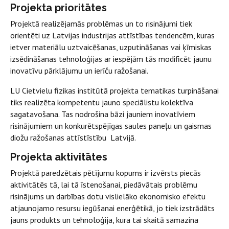
Projekta prioritātes
Projektā realizējamās problēmas un to risinājumi tiek
orientēti uz Latvijas industrijas attīstības tendencēm, kuras
ietver materiālu uztvaicēšanas, uzputināšanas vai ķīmiskas
izsēdināšanas tehnoloģijas ar iespējām tās modificēt jaunu
inovatīvu pārklājumu un ierīču ražošanai.
LU Cietvielu fizikas institūtā projekta tematikas turpināšanai
tiks realizēta kompetentu jauno speciālistu kolektīva
sagatavošana. Tas nodrošina bāzi jauniem inovatīviem
risinājumiem un konkurētspējīgas saules paneļu un gaismas
diožu ražošanas attīstīstību Latvijā.
Projekta aktivitātes
Projektā paredzētais pētījumu kopums ir izvērsts piecās
aktivitātēs tā, lai tā īstenošanai, piedāvātais problēmu
risinājums un darbības dotu vislielāko ekonomisko efektu
atjaunojamo resursu iegūšanai enerģētikā, jo tiek izstrādāts
jauns produkts un tehnoloģija, kura tai skaitā samazina