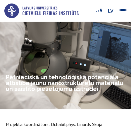
LV
Pētnieciskā un tehnoloģiskā potenciāla
attīstība jaunu nanostrukturētu materiālu
un saistīto pielietojumu izstrādei
Projekta koordinātors: Dr.habil.phys. Linards Skuja