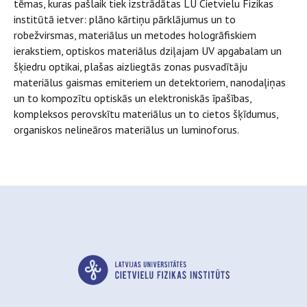
tēmas, kuras pašlaik tiek izstrādātas LU Cietvielu Fizikas
institūtā ietver: plāno kārtiņu pārklājumus un to
robežvirsmas, materiālus un metodes hologrāfiskiem
ierakstiem, optiskos materiālus dziļajam UV apgabalam un
šķiedru optikai, plašas aizliegtās zonas pusvadītāju
materiālus gaismas emiteriem un detektoriem, nanodaļiņas
un to kompozītu optiskās un elektroniskās īpašības,
kompleksos perovskītu materiālus un to cietos šķīdumus,
organiskos nelineāros materiālus un luminoforus.