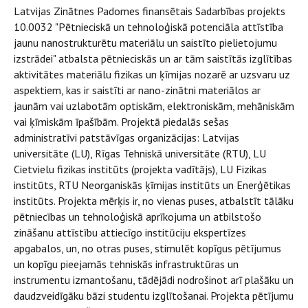
Latvijas Zinātnes Padomes finansētais Sadarbības projekts
10.0032 "Pētnieciskā un tehnoloģiskā potenciāla attīstība
jaunu nanostrukturētu materiālu un saistīto pielietojumu
izstrādei" atbalsta pētnieciskās un ar tām saistītās izglītības
aktivitātes materiālu fizikas un ķīmijas nozarē ar uzsvaru uz
aspektiem, kas ir saistīti ar nano-zinātni materiālos ar
jaunām vai uzlabotām optiskām, elektroniskām, mehāniskām
vai ķīmiskām īpašībām. Projektā piedalās sešas
administratīvi patstāvīgas organizācijas: Latvijas
universitāte (LU), Rīgas Tehniskā universitāte (RTU), LU
Cietvielu fizikas institūts (projekta vadītājs), LU Fizikas
institūts, RTU Neorganiskās ķīmijas institūts un Enerģētikas
institūts. Projekta mērķis ir, no vienas puses, atbalstīt tālāku
pētniecības un tehnoloģiskā aprīkojuma un atbilstošo
zināšanu attīstību attiecīgo institūciju ekspertīzes
apgabalos, un, no otras puses, stimulēt kopīgus pētījumus
un kopīgu pieejamās tehniskās infrastruktūras un
instrumentu izmantošanu, tādējādi nodrošinot arī plašāku un
daudzveidīgāku bāzi studentu izglītošanai. Projekta pētījumu