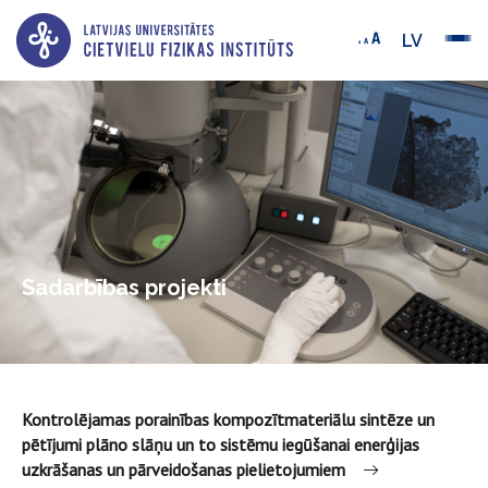
LV
Sadarbības projekti
Kontrolējamas porainības kompozītmateriālu sintēze un
pētījumi plāno slāņu un to sistēmu iegūšanai enerģijas
uzkrāšanas un pārveidošanas pielietojumiem