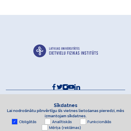
Kontakti un rekvizīti
Sīkdatņu politika
Sīkdatnes
Lai nodrošinātu pilnvērtīgu šīs vietnes lietošanas pieredzi, mēs
Piekļūstamības paziņojums
izmantojam sīkdatnes.
Obligātās
Analītiskās
Funkcionālās
Mērķa (reklāmas)