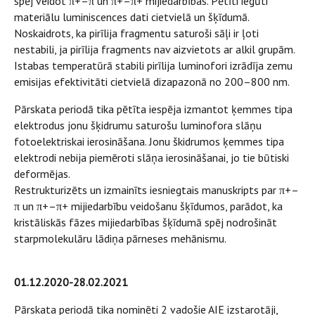
spēj veidot π+–π un π+–π+ mijiedarbības. Pētīti iegūti
materiālu luminiscences dati cietvielā un šķīdumā.
Noskaidrots, ka pirīlija fragmentu saturoši sāļi ir ļoti
nestabili, ja pirīlija fragments nav aizvietots ar alkil grupām.
Istabas temperatūrā stabili pirīlija luminofori izrādīja zemu
emisijas efektivitāti cietvielā dizapazonā no 200–800 nm.
Pārskata periodā tika pētīta iespēja izmantot ķemmes tipa
elektrodus jonu šķidrumu saturošu luminofora slāņu
fotoelektriskai ierosināšana. Jonu škidrumos ķemmes tipa
elektrodi nebija piemēroti slāņa ierosināšanai, jo tie būtiski
deformējas.
Restrukturizēts un izmainīts iesniegtais manuskripts par π+–
π un π+–π+ mijiedarbību veidošanu šķīdumos, parādot, ka
kristāliskās fāzes mijiedarbības šķīdumā spēj nodrošināt
starpmolekulāru lādiņa pārneses mehānismu.
01.12.2020-28.02.2021
Pārskata periodā tika nominēti 2 vadošie AIE izstarotāji,