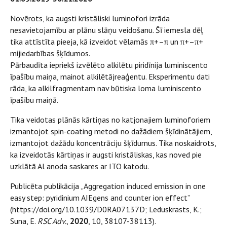
Novērots, ka augsti kristāliski luminofori izrāda
nesavietojamību ar plānu slāņu veidošanu. Šī iemesla dēļ
tika attīstīta pieeja, kā izveidot vēlamās π+–π un π+–π+
mijiedarbības šķīdumos.
Pārbaudīta iepriekš izvēlēto alkilētu piridīnija luminiscento
īpašību maiņa, mainot alkilētājreaģentu. Eksperimentu dati
rāda, ka alkilfragmentam nav būtiska loma luminiscento
īpašību maiņā.
Tika veidotas plānās kārtiņas no katjonajiem luminoforiem
izmantojot spin-coating metodi no dažādiem šķīdinātājiem,
izmantojot dažādu koncentrāciju šķīdumus. Tika noskaidrots,
ka izveidotās kārtiņas ir augsti kristāliskas, kas noved pie
uzklātā Al anoda saskares ar ITO katodu.
Publicēta publikācija „Aggregation induced emission in one
easy step: pyridinium AIEgens and counter ion effect”
(https://doi.org/10.1039/D0RA07137D; Leduskrasts, K.;
Suna, E.
RSC Adv.
,
2020
, 10, 38107-38113).