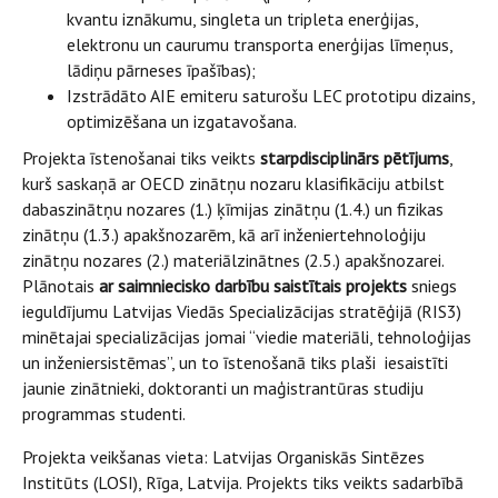
kvantu iznākumu, singleta un tripleta enerģijas,
elektronu un caurumu transporta enerģijas līmeņus,
lādiņu pārneses īpašības);
Izstrādāto AIE emiteru saturošu LEC prototipu dizains,
optimizēšana un izgatavošana.
Projekta īstenošanai tiks veikts
starpdisciplinārs pētījums
,
kurš saskaņā ar OECD zinātņu nozaru klasifikāciju atbilst
dabaszinātņu nozares (1.) ķīmijas zinātņu (1.4.) un fizikas
zinātņu (1.3.) apakšnozarēm, kā arī inženiertehnoloģiju
zinātņu nozares (2.) materiālzinātnes (2.5.) apakšnozarei.
Plānotais
ar saimniecisko darbību saistītais projekts
sniegs
ieguldījumu Latvijas Viedās Specializācijas stratēģijā (RIS3)
minētajai specializācijas jomai “viedie materiāli, tehnoloģijas
un inženiersistēmas”, un to īstenošanā tiks plaši iesaistīti
jaunie zinātnieki, doktoranti un maģistrantūras studiju
programmas studenti.
Projekta veikšanas vieta: Latvijas Organiskās Sintēzes
Institūts (LOSI), Rīga, Latvija. Projekts tiks veikts sadarbībā