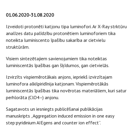
01.06.2020-31.08.2020
Izveidoti protonēti katjonu tipa luminofori. Ar X-Ray strktūru
analīzes datu palīdzību protonētiem luminoforiem tika
noteikta luminiscento īpašību sakarība ar cietvielu
struktūrām.
Visiem sintezētajiem savienojumiem tika noteiktas
luminiscentās īpašības gan šķīdumos, gan cietvielās.
Izvirzīts vispiemērotākais anjons, iepriekš izvirzītajam
luminofora alkilpiridīnija katjonam. Vispiemērotākās
luminiscentās īpašības tika novērotas materiāliem, kuri satur
perhlorāta (ClO4–) anjonu.
Sagatavots un iesniegts publicēšanai publikācijas
manuskripts „Aggregation induced emission in one easy
step:pyridinium AIEgens and counter ion effect”.