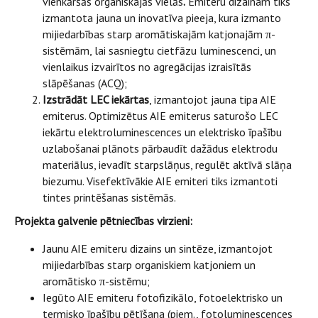
vienkāršās organiskajās vielās
.
Emiteru dizainam tiks
izmantota jauna un inovatīva pieeja, kura izmanto
mijiedarbības starp aromātiskajām katjonajām π-
sistēmām, lai sasniegtu cietfāzu luminescenci, un
vienlaikus izvairītos no agregācijas izraisītās
slāpēšanas (ACQ);
Izstrādāt LEC iekārtas
, izmantojot jauna tipa AIE
emiterus. Optimizētus AIE emiterus saturošo LEC
iekārtu elektroluminescences un elektrisko īpašību
uzlabošanai plānots pārbaudīt dažādus elektrodu
materiālus, ievadīt starpslāņus, regulēt aktīvā slāņa
biezumu. Visefektīvākie AIE emiteri tiks izmantoti
tintes printēšanas sistēmās.
Projekta galvenie pētniecības virzieni:
Jaunu AIE emiteru dizains un sintēze, izmantojot
mijiedarbības starp organiskiem katjoniem un
aromātisko π-sistēmu;
Iegūto AIE emiteru fotofizikālo, fotoelektrisko un
termisko īpašību pētīšana (piem., fotoluminescences