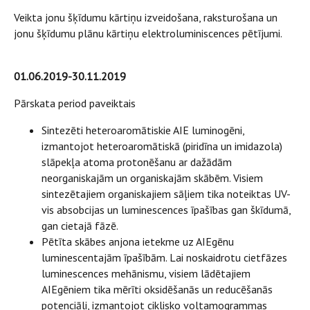
Veikta jonu šķīdumu kārtiņu izveidošana, raksturošana un
jonu šķīdumu plānu kārtiņu elektroluminiscences pētījumi.
01.06.2019-30.11.2019
Pārskata period paveiktais
Sintezēti heteroaromātiskie AIE luminogēni,
izmantojot heteroaromātiskā (piridīna un imidazola)
slāpekļa atoma protonēšanu ar dažādām
neorganiskajām un organiskajām skābēm. Visiem
sintezētajiem organiskajiem sāļiem tika noteiktas UV-
vis absobcijas un luminescences īpašības gan škīdumā,
gan cietajā fāzē.
Pētīta skābes anjona ietekme uz AIEgēnu
luminescentajām īpašībām. Lai noskaidrotu cietfāzes
luminescences mehānismu, visiem lādētajiem
AIEgēniem tika mērīti oksidēšanās un reducēšanās
potenciāli, izmantojot ciklisko voltamogrammas