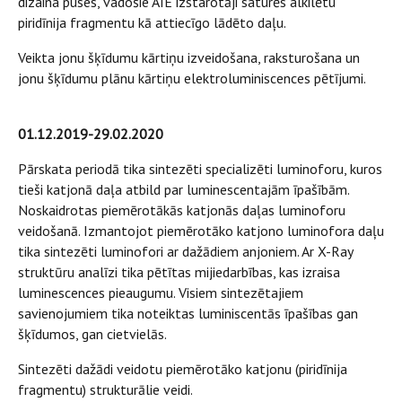
dizaina puses, vadošie AIE izstarotāji saturēs alkilētu
piridīnija fragmentu kā attiecīgo lādēto daļu.
Veikta jonu šķīdumu kārtiņu izveidošana, raksturošana un
jonu šķīdumu plānu kārtiņu elektroluminiscences pētījumi.
01.12.2019-29.02.2020
Pārskata periodā tika sintezēti specializēti luminoforu, kuros
tieši katjonā daļa atbild par luminescentajām īpašībām.
Noskaidrotas piemērotākās katjonās daļas luminoforu
veidošanā. Izmantojot piemērotāko katjono luminofora daļu
tika sintezēti luminofori ar dažādiem anjoniem. Ar X-Ray
struktūru analīzi tika pētītas mijiedarbības, kas izraisa
luminescences pieaugumu. Visiem sintezētajiem
savienojumiem tika noteiktas luminiscentās īpašības gan
šķīdumos, gan cietvielās.
Sintezēti dažādi veidotu piemērotāko katjonu (piridīnija
fragmentu) strukturālie veidi.