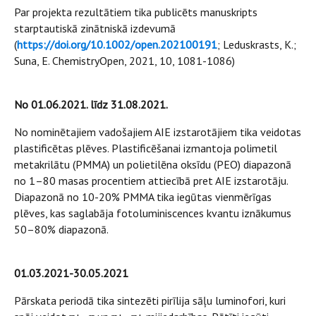
Par projekta rezultātiem tika publicēts manuskripts
starptautiskā zinātniskā izdevumā
(
https://doi.org/10.1002/open.202100191
; Leduskrasts, K.;
Suna, E. ChemistryOpen, 2021, 10, 1081-1086)
No 01.06.2021. līdz 31.08.2021.
No nominētajiem vadošajiem AIE izstarotājiem tika veidotas
plastificētas plēves. Plastificēšanai izmantoja polimetil
metakrilātu (PMMA) un polietilēna oksīdu (PEO) diapazonā
no 1–80 masas procentiem attiecībā pret AIE izstarotāju.
Diapazonā no 10-20% PMMA tika iegūtas vienmērīgas
plēves, kas saglabāja fotoluminiscences kvantu iznākumus
50–80% diapazonā.
01.03.2021-30.05.2021
Pārskata periodā tika sintezēti pirīlija sāļu luminofori, kuri