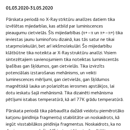
01.03.2020-31.05.2020
Pārskata periodā no X-Ray strktūru analīzes datiem tika
izvēlētas mjiedarbīas, kas atbild par luminiscences
pieaugumu cietvielās. Šīs mijiedarbības (π+–π un π+–π+) tika
ieviestas jaunu luminoforu dizainā, kas tās satur ne tikai
starpmolekulāri, bet arī iekšmolekulāri. Šo mijiedarbību
klātbūtne tika noteikta ar X-Ray struktūru analīzi. Visiem
sintezētajiem savienojumiem tika noteiktas luminiscentās
īpašības gan šķīdumos, gan cietvielās. Tika izvirzīts
potenciālais izstarošanas mehānisms, un veikti
luminescences mērījumi, gan cietvielās, gan šķīdumos
magnētiskā lauka un polarizētas ierosmes apstākļos, lai
dotu ieskatu šajā mehānismā. Tika dizainēti mehānisma
pētījumi istabas temperatūrā, kā arī 77K grādu temperatūrā.
Pārskata periodā tika pārbaudīta dažādi veidotu piemērotāko
katjonu (piridīnija fragmentu) stabilitāte un noskaidrots, kā
iegūt visstabilākos piridīnija fragmentus. Noskaidrots, ka no