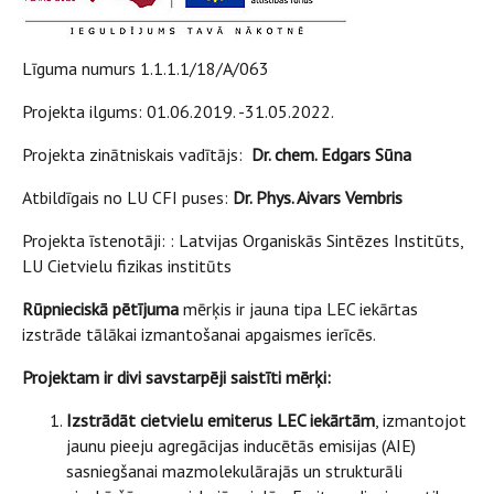
Līguma numurs 1.1.1.1/18/A/063
Projekta ilgums: 01.06.2019. -31.05.2022.
Projekta zinātniskais vadītājs:
Dr. chem. Edgars Sūna
Atbildīgais no LU CFI puses:
Dr. Phys. Aivars Vembris
Projekta īstenotāji: : Latvijas Organiskās Sintēzes Institūts,
LU Cietvielu fizikas institūts
Rūpnieciskā pētījuma
mērķis ir jauna tipa LEC iekārtas
izstrāde tālākai izmantošanai apgaismes ierīcēs.
Projektam ir divi savstarpēji saistīti mērķi:
Izstrādāt cietvielu emiterus LEC iekārtām
, izmantojot
jaunu pieeju agregācijas inducētās emisijas (AIE)
sasniegšanai mazmolekulārajās un strukturāli