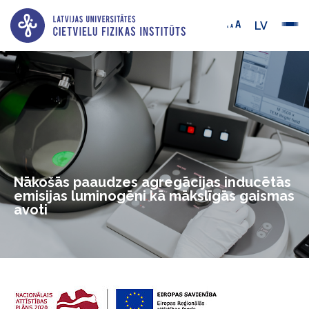
LV
Nākošās paaudzes agregācijas inducētās
emisijas luminogēni kā mākslīgās gaismas
avoti