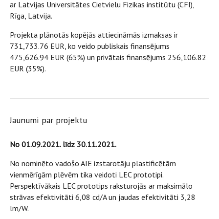
ar Latvijas Universitātes Cietvielu Fizikas institūtu (CFI),
Rīga, Latvija.
Projekta plānotās kopējās attiecināmās izmaksas ir
731,733.76 EUR, ko veido publiskais finansējums
475,626.94 EUR (65%) un privātais finansējums 256,106.82
EUR (35%).
Jaunumi par projektu
No 01.09.2021. līdz 30.11.2021.
No nominēto vadošo AIE izstarotāju plastificētām
vienmērīgām plēvēm tika veidoti LEC prototipi.
Perspektīvākais LEC prototips raksturojās ar maksimālo
strāvas efektivitāti 6,08 cd/A un jaudas efektivitāti 3,28
lm/W.