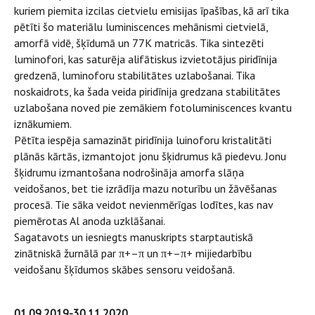
kuriem piemita izcilas cietvielu emisijas īpašības, kā arī tika
pētīti šo materiālu luminiscences mehānismi cietvielā,
amorfā vidē, šķīdumā un 77K matricās. Tika sintezēti
luminofori, kas saturēja alifātiskus izvietotājus piridīnija
gredzenā, luminoforu stabilitātes uzlabošanai. Tika
noskaidrots, ka šada veida piridīnija gredzana stabilitātes
uzlabošana noved pie zemākiem fotoluminiscences kvantu
iznākumiem.
Pētīta iespēja samazināt piridīnija luinoforu kristalitāti
plānās kārtās, izmantojot jonu šķidrumus kā piedevu. Jonu
šķidrumu izmantošana nodrošināja amorfa slāņa
veidošanos, bet tie izrādīja mazu noturību un žāvēšanas
procesā. Tie sāka veidot nevienmērīgas lodītes, kas nav
piemērotas Al anoda uzklāšanai.
Sagatavots un iesniegts manuskripts starptautiskā
zinātniskā žurnālā par π+–π un π+–π+ mijiedarbību
veidošanu šķīdumos skābes sensoru veidošanā.
01.09.2019-30.11.2020