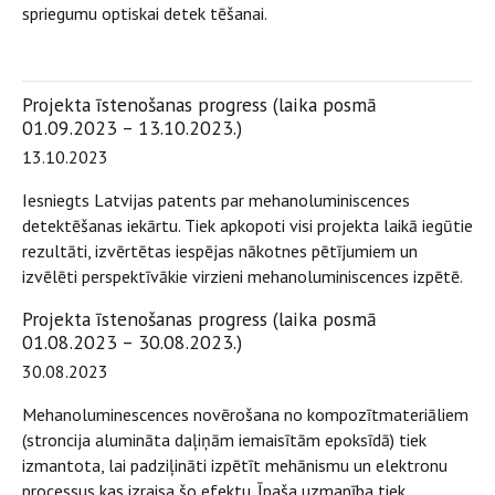
spriegumu optiskai detek tēšanai.
Projekta īstenošanas progress (laika posmā
01.09.2023 – 13.10.2023.)
13.10.2023
Iesniegts Latvijas patents par mehanoluminiscences
detektēšanas iekārtu. Tiek apkopoti visi projekta laikā iegūtie
rezultāti, izvērtētas iespējas nākotnes pētījumiem un
izvēlēti perspektīvākie virzieni mehanoluminiscences izpētē.
Projekta īstenošanas progress (laika posmā
01.08.2023 – 30.08.2023.)
30.08.2023
Mehanoluminescences novērošana no kompozītmateriāliem
(stroncija alumināta daļiņām iemaisītām epoksīdā) tiek
izmantota, lai padziļināti izpētīt mehānismu un elektronu
processus kas izraisa šo efektu. Īpaša uzmanība tiek