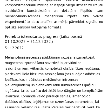
kompozītmateriālu izveidē ar iespēju viegli uznest to uz jau
izveidotām konstrukcijām un detaļām. Papildu tam
mehanoluminiscences mehānisma izpētei tika veikta
eksperimentālo datu analīze ar mērķi pārveidot signālu no
optiskā sensora lietojamā formātā.
Projekta īstenošanas progress (laika posmā
01.10.2022 – 31.12.2022.)
31.12.2022
Mehanoluminescences pārklājumu ražošana izmantojot
magnetroa izputināšanu nav triviāla, ar virkni ar
izaicinājumiem: vēlamās kompleksā oksīda fāzes iegūšana,
pietiekami liela biezuma sasniegšana (nezaudējot adhēzijas
īpašības, kas ir būtiskas mehānoluminiscences
pielietojumiem) un pietiekami labu luminiscences īpašību
iegūšana, lai to varētu detektēt bez dārgām un komplicētām
iekārtām. Komanda veido paraugu sērijas, izmantojot
dažādus oksīdus, leģējumus un uznesšanas parametrus, lai
sasniegtu vēlamo rezultātu. Paralēli tiek pētīti citi veidi, kā