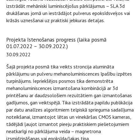
izstrādāt mehāniski luminiscējošus pārklājumus – SLA 3d
drukāšanas jomā un iestrādājot pulverus epoksīdsveķos vai
krāsās uznesšanai uz praktiski jebkuras detaļas.
Projekta īstenošanas progress (laika posmā
01.07.2022 – 30.09.2022.)
30.09.2022
Šajā projekta posmā tika veikts stroncija alumināta
pārklājumu un pulveru mehanoluminiscences īpašību izpētes
turpinājums. Iepriekšējos posmos tika demonstrēta
mehanoluminiscences izmantošana kombinācijā ar 3d
printēšanu ar daudzsološiem rezultātiem gan izmantošanas
gadījumos, gan veiktspējā. Tika izstrādāta papildu publikācija
par datu analīzes algoritmiem telpiskā sprieguma sadalījuma
noteikšanai, izmantojot lētas un vinekāršas CMOS kameras,
tādējādi ļaujot izmantot pieeju praktiskiem pielietojumiem
neatkarīgi no pārklājuma veida – magnetrona
izsmidzināšanas vai epoksīda/lakas tipa.