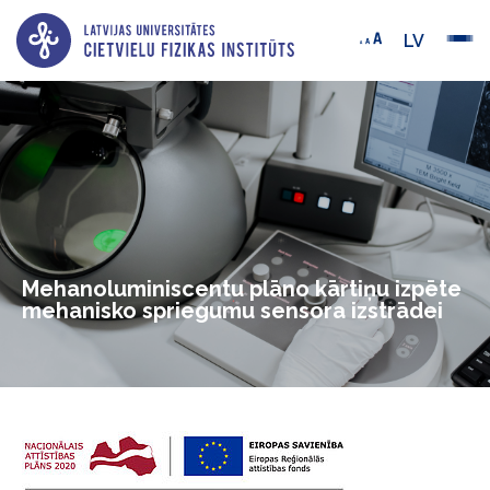
LV
Mehanoluminiscentu plāno kārtiņu izpēte
mehanisko spriegumu sensora izstrādei