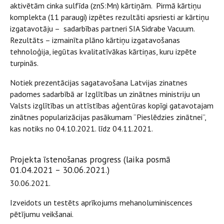
aktivētām cinka sulfīda (znS:Mn) kārtiņām. Pirmā kārtiņu
komplekta (11 paraugi) izpētes rezultāti apsriesti ar kārtiņu
izgatavotāju – sadarbības partneri SIA Sidrabe Vacuum.
Rezultāts – izmainīta plāno kārtiņu izgatavošanas
tehnoloģija, iegūtas kvalitatīvākas kārtiņas, kuru izpēte
turpinās.
Notiek prezentācijas sagatavošana Latvijas zinatnes
padomes sadarbībā ar Izglītības un zinātnes ministriju un
Valsts izglītības un attīstības aģentūras kopīgi gatavotajam
zinātnes popularizācijas pasākumam “Pieslēdzies zinātnei”,
kas notiks no 04.10.2021. līdz 04.11.2021.
Projekta īstenošanas progress (laika posmā
01.04.2021 – 30.06.2021.)
30.06.2021.
Izveidots un testēts aprīkojums mehanoluminiscences
pētījumu veikšanai.