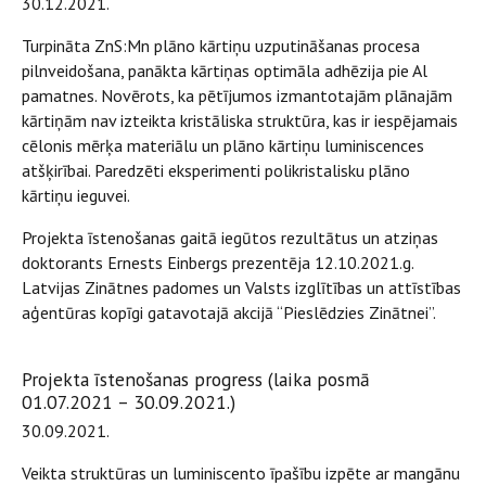
30.12.2021.
Turpināta ZnS:Mn plāno kārtiņu uzputināšanas procesa
pilnveidošana, panākta kārtiņas optimāla adhēzija pie Al
pamatnes. Novērots, ka pētījumos izmantotajām plānajām
kārtiņām nav izteikta kristāliska struktūra, kas ir iespējamais
cēlonis mērķa materiālu un plāno kārtiņu luminiscences
atšķirībai. Paredzēti eksperimenti polikristalisku plāno
kārtiņu ieguvei.
Projekta īstenošanas gaitā iegūtos rezultātus un atziņas
doktorants Ernests Einbergs prezentēja 12.10.2021.g.
Latvijas Zinātnes padomes un Valsts izglītības un attīstības
aģentūras kopīgi gatavotajā akcijā “Pieslēdzies Zinātnei”.
Projekta īstenošanas progress (laika posmā
01.07.2021 – 30.09.2021.)
30.09.2021.
Veikta struktūras un luminiscento īpašību izpēte ar mangānu