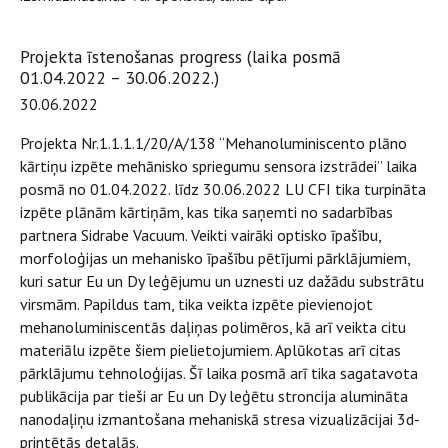
Projekta īstenošanas progress (laika posmā
01.04.2022 – 30.06.2022.)
30.06.2022
Projekta Nr.1.1.1.1/20/A/138 “Mehanoluminiscento plāno
kārtiņu izpēte mehānisko spriegumu sensora izstrādei” laika
posmā no 01.04.2022. līdz 30.06.2022 LU CFI tika turpināta
izpēte plānām kārtiņām, kas tika saņemti no sadarbības
partnera Sidrabe Vacuum. Veikti vairāki optisko īpašību,
morfoloģijas un mehanisko īpašību pētījumi pārklājumiem,
kuri satur Eu un Dy leģējumu un uznesti uz dažādu substrātu
virsmām. Papildus tam, tika veikta izpēte pievienojot
mehanoluminiscentās daļiņas polimēros, kā arī veikta citu
materiālu izpēte šiem pielietojumiem. Aplūkotas arī citas
pārklājumu tehnoloģijas. Šī laika posmā arī tika sagatavota
publikācija par tieši ar Eu un Dy leģētu stroncija alumināta
nanodaļiņu izmantošana mehaniskā stresa vizualizācijai 3d-
printētās detaļās.