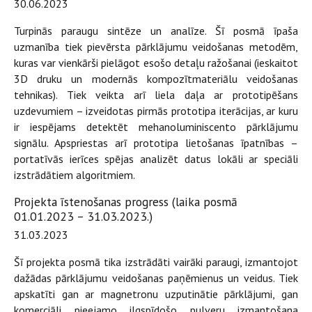
30.06.2023
Turpinās paraugu sintēze un analīze. Šī posmā īpaša
uzmanība tiek pievērsta pārklājumu veidošanas metodēm,
kuras var vienkārši pielāgot esošo detaļu ražošanai (ieskaitot
3D druku un modernās kompozītmateriālu veidošanas
tehnikas). Tiek veikta arī liela daļa ar prototipēšans
uzdevumiem – izveidotas pirmās prototipa iterācijas, ar kuru
ir iespējams detektēt mehanoluminiscento pārklājumu
signālu. Apspriestas arī prototipa lietošanas īpatnības –
portatīvās ierīces spējas analizēt datus lokāli ar speciāli
izstrādātiem algoritmiem.
Projekta īstenošanas progress (laika posmā
01.01.2023 – 31.03.2023.)
31.03.2023
Šī projekta posmā tika izstrādāti vairāki paraugi, izmantojot
dažādas pārklājumu veidošanas paņēmienus un veidus. Tiek
apskatīti gan ar magnetronu uzputinātie pārklājumi, gan
komerciāli pieejamo ilgspīdošo pulveru izmantošana