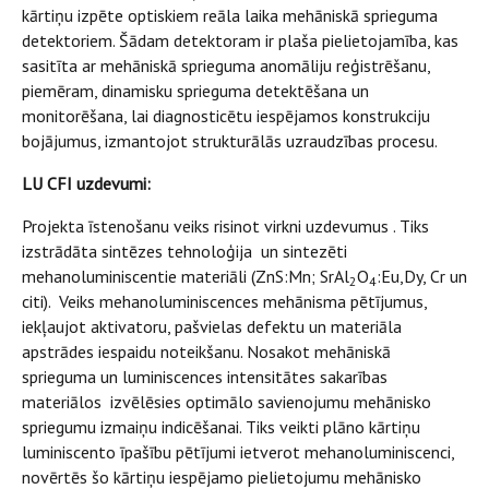
kārtiņu izpēte optiskiem reāla laika mehāniskā sprieguma
detektoriem. Šādam detektoram ir plaša pielietojamība, kas
sasitīta ar mehāniskā sprieguma anomāliju reģistrēšanu,
piemēram, dinamisku sprieguma detektēšana un
monitorēšana, lai diagnosticētu iespējamos konstrukciju
bojājumus, izmantojot strukturālās uzraudzības procesu.
LU CFI uzdevumi:
Projekta īstenošanu veiks risinot virkni uzdevumus . Tiks
izstrādāta sintēzes tehnoloģija un sintezēti
mehanoluminiscentie materiāli (ZnS:Mn; SrAl
O
:Eu,Dy, Cr un
2
4
citi). Veiks mehanoluminiscences mehānisma pētījumus,
iekļaujot aktivatoru, pašvielas defektu un materiāla
apstrādes iespaidu noteikšanu. Nosakot mehāniskā
sprieguma un luminiscences intensitātes sakarības
materiālos izvēlēsies optimālo savienojumu mehānisko
spriegumu izmaiņu indicēšanai. Tiks veikti plāno kārtiņu
luminiscento īpašību pētījumi ietverot mehanoluminiscenci,
novērtēs šo kārtiņu iespējamo pielietojumu mehānisko