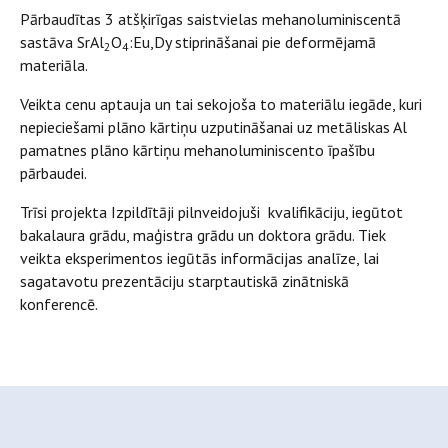
Pārbaudītas 3 atšķirīgas saistvielas mehanoluminiscentā
sastāva SrAl
O
:Eu,Dy stiprināšanai pie deformējamā
2
4
materiāla.
Veikta cenu aptauja un tai sekojoša to materiālu iegāde, kuri
nepieciešami plāno kārtiņu uzputināšanai uz metāliskas Al
pamatnes plāno kārtiņu mehanoluminiscento īpašību
pārbaudei.
Trīsi projekta Izpildītāji pilnveidojuši kvalifikāciju, iegūtot
bakalaura grādu, maģistra grādu un doktora grādu. Tiek
veikta eksperimentos iegūtās informācijas analīze, lai
sagatavotu prezentāciju starptautiskā zinātniskā
konferencē.