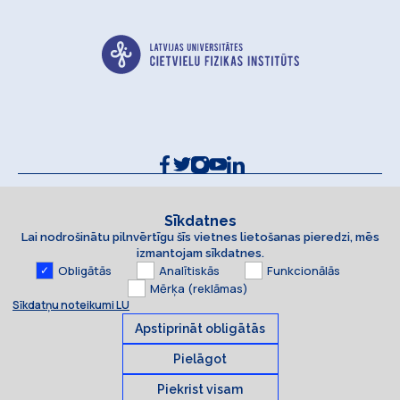
Kontakti un rekvizīti
Sīkdatņu politika
Sīkdatnes
Lai nodrošinātu pilnvērtīgu šīs vietnes lietošanas pieredzi, mēs
Piekļūstamības paziņojums
izmantojam sīkdatnes.
Obligātās
Analītiskās
Funkcionālās
Mērķa (reklāmas)
Sīkdatņu noteikumi LU
Apstiprināt obligātās
Pielāgot
Piekrist visam