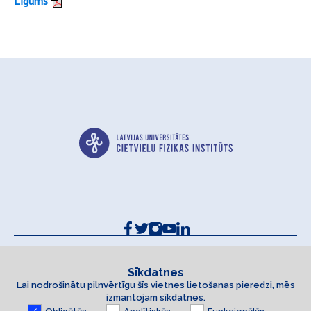
Līgums
Kontakti un rekvizīti
Sīkdatņu politika
Sīkdatnes
Lai nodrošinātu pilnvērtīgu šīs vietnes lietošanas pieredzi, mēs
Piekļūstamības paziņojums
izmantojam sīkdatnes.