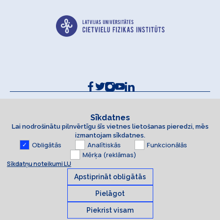
Kontakti un rekvizīti
Sīkdatņu politika
Sīkdatnes
Lai nodrošinātu pilnvērtīgu šīs vietnes lietošanas pieredzi, mēs
Piekļūstamības paziņojums
izmantojam sīkdatnes.
Obligātās
Analītiskās
Funkcionālās
Mērķa (reklāmas)
Sīkdatņu noteikumi LU
Apstiprināt obligātās
Pielāgot
Piekrist visam
Sīkdatnes
© 2026 Latvijas Universitāte. Visas tiesības aizsargātas