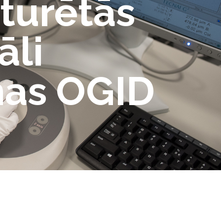
zturētās
āli
mas OGID