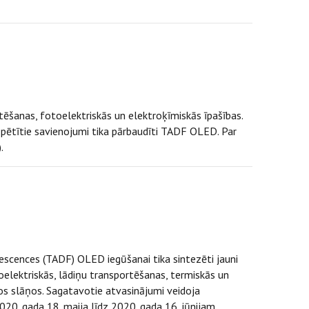
tēšanas, fotoelektriskās un elektroķīmiskās īpašības.
 pētītie savienojumi tika pārbaudīti TADF OLED. Par
).
rescences (TADF) OLED iegūšanai tika sintezēti jauni
toelektriskās, lādiņu transportēšanas, termiskās un
os slāņos. Sagatavotie atvasinājumi veidoja
020. gada 18. maija līdz 2020. gada 16. jūnijam