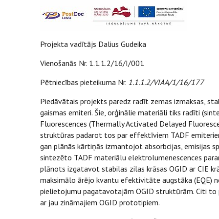
Projekta vadītājs Dalius Gudeika
Vienošanās Nr. 1.1.1.2/16/I/001
Pētniecības pieteikuma Nr.
1.1.1.2/VIAA/1/16/177
Piedāvātais projekts paredz radīt zemas izmaksas, stab
gaismas emiteri. Šie, orģinālie materiāli tiks radīti (si
Fluorescences (Thermally Activated Delayed Fluorescen
struktūras padarot tos par effektīviem TADF emiteriem,
gan plānās kārtiņās izmantojot absorbcijas, emisijas s
sintezēto TADF materiālu elektrolumenescences parame
plānots izgatavot stabilas zilas krāsas OGID ar CIE krā
maksimālo ārējo kvantu efektivitāte augstāka (EQE) ne
pielietojumu pagatavotajām OGID struktūrām. Citi to pa
ar jau zināmajiem OGID prototipiem.