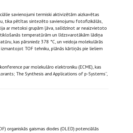
ciālie savienojumi termiski aktivizētām aizkavētas
u, tika pētītas sintezēto savienojumu fotofizikālās,
ija ar metoksi grupām ļāva, salīdzinot ar neaizvietoto
 stiklošanās temperatūrām un līdzsvarotākām lādiņa
ratūru, kas pārsniedz 378 °C, un veidoja molekulārās
 izmantojot TOF tehniku, plānās kārtiņās pie lieliem
s konference par molekulāro elektroniku (ECME), kas
lorants; The Synthesis and Applications of p-Systems”,
TADF) organiskās gaismas diodes (OLED) potenciālās