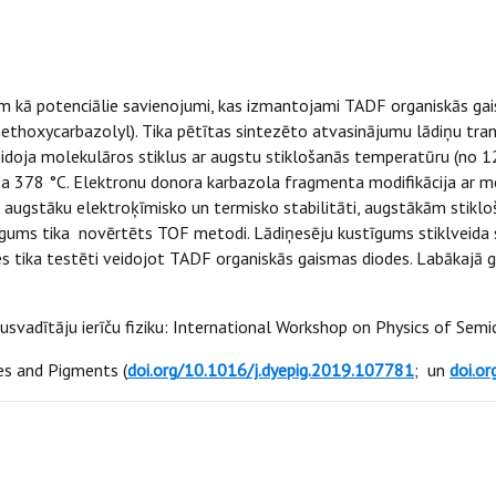
u
 kā potenciālie savienojumi, kas izmantojami TADF organiskās gaism
hoxycarbazolyl). Tika pētītas sintezēto atvasinājumu lādiņu trans
eidoja molekulāros stiklus ar augstu stiklošanās temperatūru (no 1
a 378 °C. Elektronu donora karbazola fragmenta modifikācija ar me
 augstāku elektroķīmisko un termisko stabilitāti, augstākām stik
gums tika novērtēts TOF metodi. Lādiņesēju kustīgums stiklveida 
es tika testēti veidojot TADF organiskās gaismas diodes. Labākajā
usvadītāju ierīču fiziku: International Workshop on Physics of Semi
es and Pigments (
doi.org/10.1016/j.dyepig.2019.107781
; un
doi.o
u