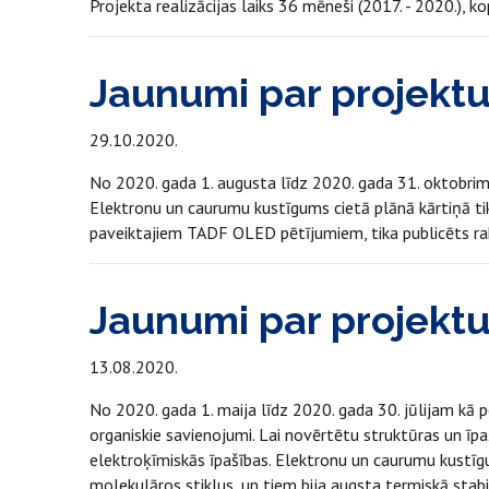
Projekta realizācijas laiks 36 mēneši (2017. - 2020.),
Jaunumi par projekt
29.10.2020.
No 2020. gada 1. augusta līdz 2020. gada 31. oktobrim 
Elektronu un caurumu kustīgums cietā plānā kārtiņā tik
paveiktajiem TADF OLED pētījumiem, tika publicēts rak
Jaunumi par projekt
13.08.2020.
No 2020. gada 1. maija līdz 2020. gada 30. jūlijam kā 
organiskie savienojumi. Lai novērtētu struktūras un īpa
elektroķīmiskās īpašības. Elektronu un caurumu kustīgu
molekulāros stiklus, un tiem bija augsta termiskā stab