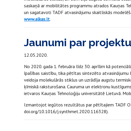
saskaņā ar mobilitātes programmu atrados Kauņas Tehnis
un sagatavoti TADF atvasinājumu skaitliskās modelēšana
www.alkas.lt
.
Jaunumi par projekt
12.05.2020.
No 2020. gada 1. februāra līdz 30. aprīlim kā potenciā
īpašības saistību, tika pētītas sintezēto atvasinājumu 
veidoja molekulārās stiklus un uzrādīja augstu termisko
ķīmiskā raksturošana. Cauruma un elektronu kustīgums c
ietvaros Kauņas Tehnoloģiju universitātē Lietuvā. Mobil
Izmantojot iegūtos rezultātus par pētītajiem TADF OLE
doi.org/10.1016/j.synthmet.2020.116328).