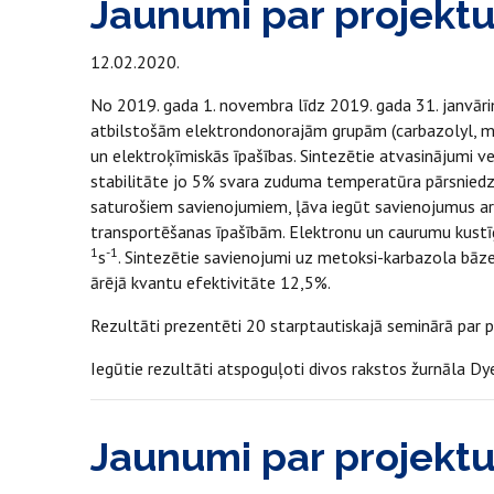
Jaunumi par projekt
12.02.2020.
No 2019. gada 1. novembra līdz 2019. gada 31. janvārim
atbilstošām elektrondonorajām grupām (carbazolyl, met
un elektroķīmiskās īpašības. Sintezētie atvasinājumi v
stabilitāte jo 5% svara zuduma temperatūra pārsniedz
saturošiem savienojumiem, ļāva iegūt savienojumus ar
transportēšanas īpašībām. Elektronu un caurumu kustī
1
-1
s
. Sintezētie savienojumi uz metoksi-karbazola bāz
ārējā kvantu efektivitāte 12,5%.
Rezultāti prezentēti 20 starptautiskajā seminārā par p
Iegūtie rezultāti atspoguļoti divos rakstos žurnāla Dy
Jaunumi par projekt