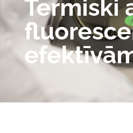
Termiski 
fluoresce
efektīvām