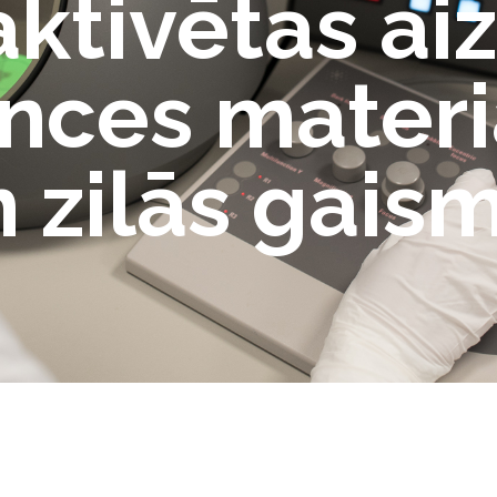
aktivētas ai
nces materi
 zilās gais