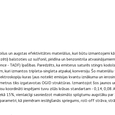
ilus un augstas efektivitātes materiālus, kuri būtu izmantojami kā 
ntezēti) balstoties uz sulfonil, piridīna un benzonitrila atvasinājumi
ce - TADF) īpašības. Paredzēts, ka emiterus saturēs stingrs kodol
 kuri izmantos tripleta-singleta atpakaļ konversiju. Šo materiālu 
pektroskopiju kuras ļaus noteikt emisijas kvantu iznākuma un ierosin
trus tiks izgatavotas OGID struktūras. Izmantojot šos jaunos un 
su koordināti iespējami tuvu zilās krāsas standartam - 0,14, 0,08. A
kā 15%, vienlaicīgi sasniedzot maksimālo spilgtumu augstāku par 5
rametri, kā piemēram ieslēgšanās spriegums, roll-off strāva, strāva