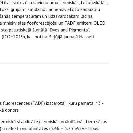
pētītas sintezēto savienojumu termiskās, fotofizikālās,
toksi grupām, salīdzinot ar neaizvietoto karbazolu
lošanās temperatūrām un līdzsvarotākām lādiņa
kā saimniekvielas fosforescējošu un TADF emiteru OLED
 starptautiskajā žurnālā “Dyes and Pigments”.
u (ICOE2019), kas notika Beļģijā jaunajā Hasselt
s fluorescences (TADF) izstarotāji, kuru pamatā ir 3 -
 kā donors.
termiskā stabilitāte (termiskās noārdīšanās tiem sākas
un elektronu afinitātes (3.46 – 3.73 eV) vērtības.