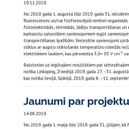
19.11.2019.
No 2019. gada 1. augusta līdz 2019. gada 31. oktobrim 
fluorescences un/vai fosforescējoši emiteri organiskās
fotoelektriskās, termiskās, lādiņu transportēšanas un 
karbazolu saturošiem savienojumiem iegūt savienojumu
transportēšanas īpašībām. Sintezētie savienojumi uzrā
stiklus ar augstu stiklošanās temperatūru robežās no1
-1
elektriskiem laukiem, kas pārsniedza 3,6× 05 V cm
sa
Balstoties uz iegūtajiem rezultātiem par sintezētajie
notika Linköping, Zviedrijā 2019. gada 27. –31. august
kas notika Seviļā, Spānijā, 2019. gada 8. –11. septembrī
Jaunumi par projekt
14.08.2019.
No 2019. gada 1. maija līdz 2019. gada 31. jūlijam, k