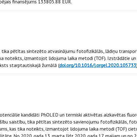
 kopējais finansējums 133805.88 EUR.
u
tika pētītas sintezēto atvasinājumu fotofizikālās, lādiņu transpor
a noteikts, izmantojot lidojuma laika metodi (TOF). Izstrādātie un
sts starptautiskajā žurnālā (
doi.org/10.1016/j.orgel.2020.105733
u
potenciālie kandidāti PhOLED un termiski aktivētas aizkavētas fluo
šību saistību, tika pētītas sintezēto savienojumu fotofizikālās, fo
ms, kas tika noteikts, izmantojot lidojuma laika metodi (TOF) ciet
ilitāte. No 2020. gada 13. marta līdz 2020. gada 17. maijam un no 2