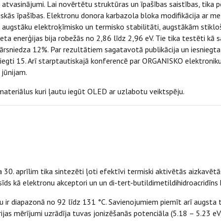
atvasinājumi. Lai novērtētu struktūras un īpašības saistības, tika 
skās īpašības. Elektronu donora karbazola bloka modifikācija ar me
 augstāku elektroķīmisko un termisko stabilitāti, augstākām stik
eta enerģijas bija robežās no 2,86 līdz 2,96 eV. Tie tika testēti 
ārsniedza 12%. Par rezultātiem sagatavotā publikācija un iesniegta
niegti 15. Arī starptautiskajā konferencē par ORGANISKO elektronik
 jūnijam.
 materiālus kuri ļautu iegūt OLED ar uzlabotu veiktspēju.
u
30. aprīlim tika sintezēti ļoti efektīvi termiski aktivētās aizkavētā
sīds kā elektronu akceptori un un di-tert-butildimetildihidroacridīns
u ir diapazonā no 92 līdz 131 °C. Savienojumiem piemīt arī augsta 
jas mērījumi uzrādīja tuvas jonizēšanās potenciāla (5.18 – 5.23 eV) 