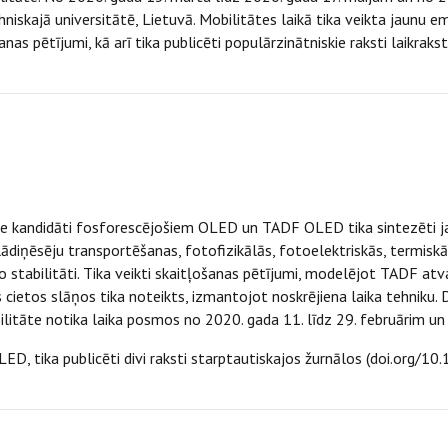
kajā universitātē, Lietuvā. Mobilitātes laikā tika veikta jaunu emi
s pētījumi, kā arī tika publicēti populārzinātniskie raksti laikrak
u
lie kandidāti fosforescējošiem OLED un TADF OLED tika sintezēti jau
lādiņēsēju transportēšanas, fotofizikālās, fotoelektriskās, termiskā
 stabilitāti. Tika veikti skaitļošanas pētījumi, modelējot TADF atv
ietos slāņos tika noteikts, izmantojot noskrējiena laika tehniku. 
itāte notika laika posmos no 2020. gada 11. līdz 29. februārim un n
D, tika publicēti divi raksti starptautiskajos žurnālos (doi.org/1