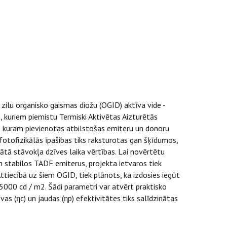
zilu organisko gaismas diožu (OGID) aktīva vide -
em, kuriem piemistu Termiski Aktivētas Aizturētās
s kuram pievienotas atbilstošas emiteru un donoru
fotofizikālās īpašibas tiks raksturotas gan šķīdumos,
ātā stāvokļa dzīves laika vērtības. Lai novērtētu
stabilos TADF emiterus, projekta ietvaros tiek
ttiecībā uz šiem OGID, tiek plānots, ka izdosies iegūt
000 cd / m2. Šādi parametri var atvērt praktisko
s (ηc) un jaudas (ηp) efektivitātes tiks salīdzinātas