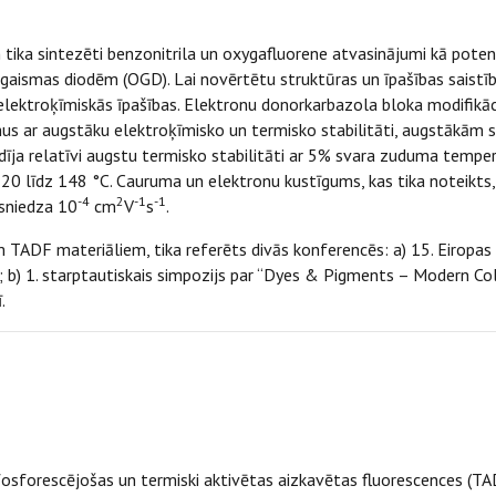
tika sintezēti benzonitrila un oxygafluorene atvasinājumi kā poten
 gaismas diodēm (OGD). Lai novērtētu struktūras un īpašības saistīb
elektroķīmiskās īpašības. Elektronu donorkarbazola bloka modifikāc
s ar augstāku elektroķīmisko un termisko stabilitāti, augstākām
dīja relatīvi augstu termisko stabilitāti ar 5% svara zuduma tempe
20 līdz 148 °C. Cauruma un elektronu kustīgums, kas tika noteikts,
-4
2
-1
-1
sniedza 10
cm
V
s
.
m TADF materiāliem, tika referēts divās konferencēs: a) 15. Eiropa
ā; b) 1. starptautiskais simpozijs par “Dyes & Pigments – Modern Co
.
u
ā fosforescējošas un termiski aktivētas aizkavētas fluorescences (