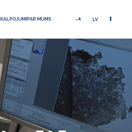
AKALPOJUMI
PAR MUMS
LV
LUORESCENCES MATERIĀLI EFEKTĪVĀM ZILĀS GAISMAS OGID