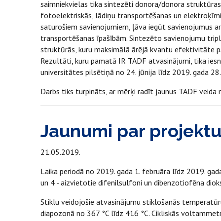
saimniekvielas tika sintezēti donora/donora struktūras 
fotoelektriskās, lādiņu transportēšanas un elektroķīmi
saturošiem savienojumiem, ļāva iegūt savienojumus ar
transportēšanas īpašībām. Sintezēto savienojumu tripl
struktūrās, kuru maksimālā ārējā kvantu efektivitāte p
Rezultāti, kuru pamatā IR TADF atvasinājumi, tika ies
universitātes pilsētiņā no 24. jūnija līdz 2019. gada 28.
Darbs tiks turpināts, ar mērķi radīt jaunus TADF veida
Jaunumi par projekt
21.05.2019.
Laika periodā no 2019. gada 1. februāra līdz 2019. gada 
un 4 - aizvietotie difenilsulfoni un dibenzotiofēna diok
Stiklu veidojošie atvasinājumu stiklošanās temperatūr
diapozonā no 367 °C līdz 416 °C. Cikliskās voltammetri