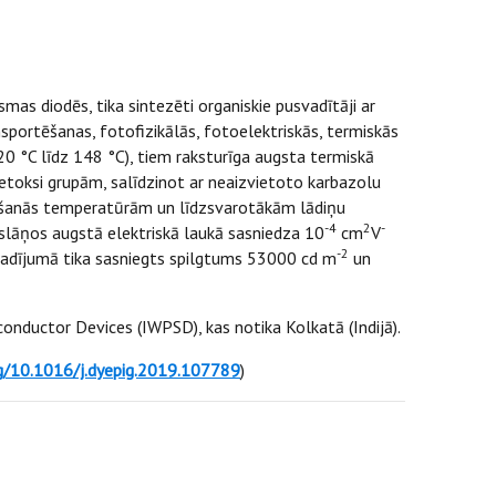
as diodēs, tika sintezēti organiskie pusvadītāji ar
portēšanas, fotofizikālās, fotoelektriskās, termiskās
20 °C līdz 148 °C), tiem raksturīga augsta termiskā
toksi grupām, salīdzinot ar neaizvietoto karbazolu
lošanās temperatūrām un līdzsvarotākām lādiņu
-4
2
-
slāņos augstā elektriskā laukā sasniedza 10
cm
V
-2
 gadījumā tika sasniegts spilgtums 53000 cd m
un
conductor Devices (IWPSD), kas notika Kolkatā (Indijā).
rg/10.1016/j.dyepig.2019.107789
)