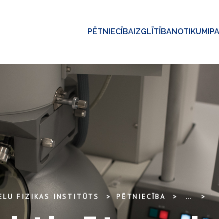
PĒTNIECĪBA
IZGLĪTĪBA
NOTIKUMI
P
ELU FIZIKAS INSTITŪTS
PĒTNIECĪBA
...
TERMISKI AKTIVĒTAS AIZTURĒTĀS F