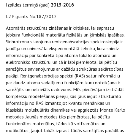
Izpildes termiņš (gadi)
2013-2016
LZP grants No.187/2012
Atomārās struktūras zināšanas ir kritiskas, lai saprastu
jebkura funkcionālā materiāla fizikālās un ķīmiskās īpašības.
Sinhrotrona starojuma rentgenabsorbcijas spektroskopija ir
jaudīga un universāla eksperimentālā tehnika, kura sniedz
informāciju par konkrēta tipa atoma lokālo atomāro un
elektronisko struktūru, un tā ir labi piemērota, lai pētītu
sarežģītus savienojumus ar dažādu struktūras sakārtotības
pakāpi. Rentgenabsorbcijas spektri (RAS) satur informāciju
par daudz-atomu sadalījumu funkcijām, kuru noteikšana ir
sarežģīts un netriviāls uzdevums. Mēs piedāvājam izstrādāt
kompleksu modelēšanas pieeju, kas ļaus iegūt strukturālo
informāciju no RAS izmantojot kvantu mehānikas un
klasiskās molekulārās dinamikas vai apgrieztās Monte Karlo
metodes. Jaunās metodes tiks piemērotas, lai pētītu
funkcionālos materiālus, tādus kā volframātus un
molibdātus, ļaujot labāk izprast tādās sarežģītas parādības