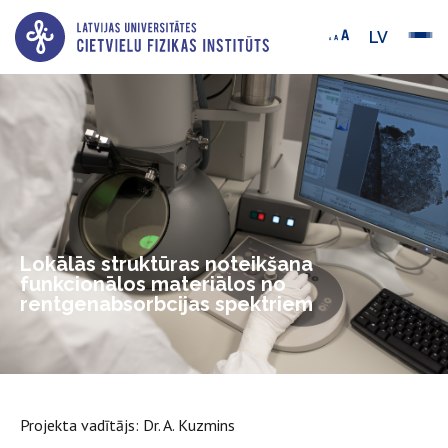
LV
Lokālās struktūras noteikšana
funkcionālos materiālos no
rentgenabsorbcijas spektriem
Projekta vadītājs: Dr. A. Kuzmins