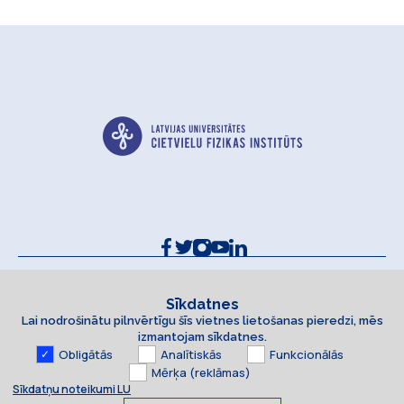
Kontakti un rekvizīti
Sīkdatņu politika
Sīkdatnes
Lai nodrošinātu pilnvērtīgu šīs vietnes lietošanas pieredzi, mēs
Piekļūstamības paziņojums
izmantojam sīkdatnes.
Obligātās
Analītiskās
Funkcionālās
Mērķa (reklāmas)
Sīkdatņu noteikumi LU