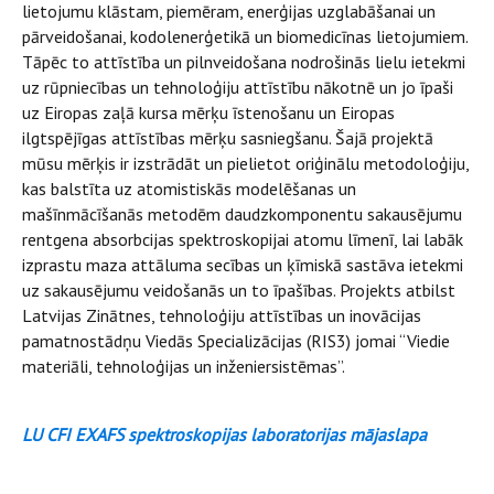
lietojumu klāstam, piemēram, enerģijas uzglabāšanai un
pārveidošanai, kodolenerģetikā un biomedicīnas lietojumiem.
Tāpēc to attīstība un pilnveidošana nodrošinās lielu ietekmi
uz rūpniecības un tehnoloģiju attīstību nākotnē un jo īpaši
uz Eiropas zaļā kursa mērķu īstenošanu un Eiropas
ilgtspējīgas attīstības mērķu sasniegšanu. Šajā projektā
mūsu mērķis ir izstrādāt un pielietot oriģinālu metodoloģiju,
kas balstīta uz atomistiskās modelēšanas un
mašīnmācīšanās metodēm daudzkomponentu sakausējumu
rentgena absorbcijas spektroskopijai atomu līmenī, lai labāk
izprastu maza attāluma secības un ķīmiskā sastāva ietekmi
uz sakausējumu veidošanās un to īpašības. Projekts atbilst
Latvijas Zinātnes, tehnoloģiju attīstības un inovācijas
pamatnostādņu Viedās Specializācijas (RIS3) jomai “Viedie
materiāli, tehnoloģijas un inženiersistēmas”.
LU CFI EXAFS spektroskopijas laboratorijas mājaslapa