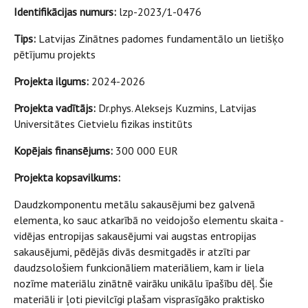
Identifikācijas numurs:
lzp-2023/1-0476
Tips:
Latvijas Zinātnes padomes fundamentālo un lietišķo
pētījumu projekts
Projekta ilgums:
2024-2026
Projekta vadītājs:
Dr.phys. Aleksejs Kuzmins, Latvijas
Universitātes Cietvielu fizikas institūts
Kopējais finansējums:
300 000 EUR
Projekta kopsavilkums:
Daudzkomponentu metālu sakausējumi bez galvenā
elementa, ko sauc atkarībā no veidojošo elementu skaita -
vidējas entropijas sakausējumi vai augstas entropijas
sakausējumi, pēdējās divās desmitgadēs ir atzīti par
daudzsološiem funkcionāliem materiāliem, kam ir liela
nozīme materiālu zinātnē vairāku unikālu īpašību dēļ. Šie
materiāli ir ļoti pievilcīgi plašam visprasīgāko praktisko