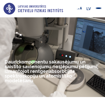
LV
Daudzkomponentu sakausējumu un
saistīto savienojumu noslēpumu pētījumi,
izmantojot rentgenabsorbcijas
spektroskopiju un atomistisko
modelēšanu