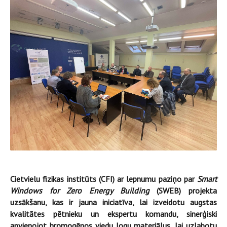
Cietvielu fizikas institūts (CFI) ar lepnumu paziņo par
Smart
Windows for Zero Energy Building
(SWEB) projekta
uzsākšanu, kas ir jauna iniciatīva, lai izveidotu augstas
kvalitātes pētnieku un ekspertu komandu, sinerģiski
apvienojot hromogēnos viedu logu materiālus, lai uzlabotu