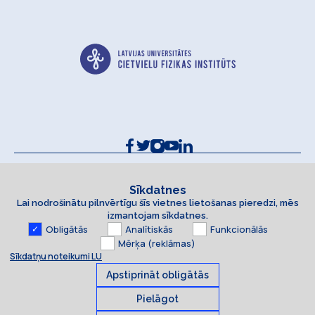
Kontakti un rekvizīti
Sīkdatņu politika
Sīkdatnes
Lai nodrošinātu pilnvērtīgu šīs vietnes lietošanas pieredzi, mēs
Piekļūstamības paziņojums
izmantojam sīkdatnes.
Obligātās
Analītiskās
Funkcionālās
Mērķa (reklāmas)
Sīkdatņu noteikumi LU
Apstiprināt obligātās
Pielāgot