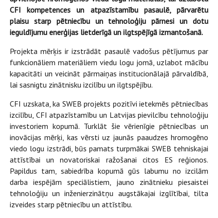
CFI kompetences un atpazīstamību pasaulē, pārvarētu
plaisu starp pētniecību un tehnoloģiju pārnesi un dotu
ieguldījumu enerģijas lietderīgā un ilgtspējīgā izmantošanā.
Projekta mērķis ir izstrādāt pasaulē vadošus pētījumus par
funkcionāliem materiāliem viedu logu jomā, uzlabot mācību
kapacitāti un veicināt pārmaiņas institucionālajā pārvaldībā,
lai sasnigtu zinātnisku izcilību un ilgtspējību.
CFI uzskata, ka SWEB projekts pozitīvi ietekmēs pētniecības
izcilību, CFI atpazīstamību un Latvijas pievilcību tehnoloģiju
investoriem kopumā. Turklāt šie vērienīgie pētniecības un
inovācijas mērķi, kas vērsti uz jaunās paaudzes hromogēno
viedo logu izstrādi, būs pamats turpmākai SWEB tehniskajai
attīstībai un novatoriskai ražošanai citos ES reģionos.
Papildus tam, sabiedrība kopumā gūs labumu no izcilām
darba iespējām speciālistiem, jauno zinātnieku piesaistei
tehnoloģiju un inženierzinātņu augstākajai izglītībai, tilta
izveides starp pētniecību un attīstību.