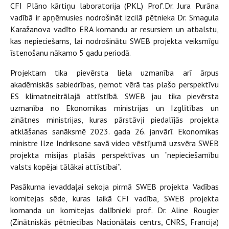
CFI Plāno kārtiņu laboratorija (PKL) Prof.Dr. Jura Purāna
vadībā ir apņēmusies nodrošināt izcilā pētnieka Dr. Smagula
Karažanova vadīto ERA komandu ar resursiem un atbalstu,
kas nepieciešams, lai nodrošinātu SWEB projekta veiksmīgu
īstenošanu nākamo 5 gadu periodā.
Projektam tika pievērsta liela uzmanība arī ārpus
akadēmiskās sabiedrības, ņemot vērā tas plašo perspektīvu
ES klimatneitrālajā attīstībā. SWEB jau tika pievērsta
uzmanība no Ekonomikas ministrijas un Izglītības un
zinātnes ministrijas, kuras pārstāvji piedalījās projekta
atklāšanas sanāksmē 2023. gada 26. janvārī. Ekonomikas
ministre Ilze Indriksone savā video vēstījumā uzsvēra SWEB
projekta misijas plašās perspektīvas un “nepieciešamību
valsts kopējai tālākai attīstībai”.
Pasākuma ievaddaļai sekoja pirmā SWEB projekta Vadības
komitejas sēde, kuras laikā CFI vadība, SWEB projekta
komanda un komitejas dalībnieki prof. Dr. Aline Rougier
(Zinātniskās pētniecības Nacionālais centrs, CNRS, Francija)