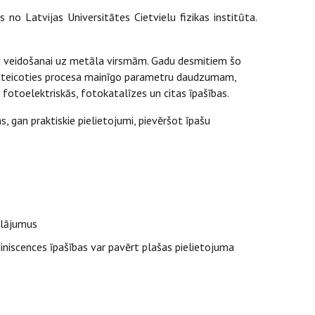
no Latvijas Universitātes Cietvielu fizikas institūta.
umu veidošanai uz metāla virsmām. Gadu desmitiem šo
. Pateicoties procesa mainīgo parametru daudzumam,
, fotoelektriskās, fotokatalīzes un citas īpašības.
, gan praktiskie pielietojumi, pievēršot īpašu
klājumus
miniscences īpašības var pavērt plašas pielietojuma