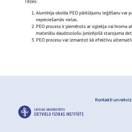
Tēzes:
Alumīnija oksīda PEO pārklājumu leģēšanu var pa
nepieciešamās vielas.
PEO process ir piemērots ar oglekļa vai hroma a
materiālu daudzsološu jonizējošā starojuma det
PEO procesu var izmantot kā efektīvu alternatīv
Kontakti un rekvizī