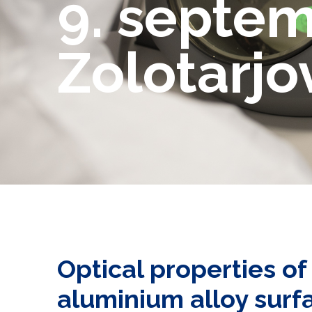
9. septem
Zolotarjo
Optical properties of
aluminium alloy surf