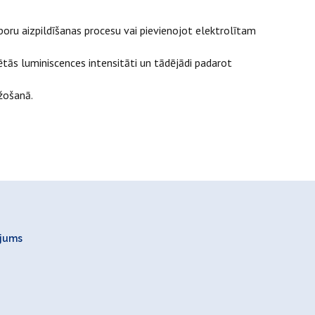
oru aizpildīšanas procesu vai pievienojot elektrolītam
tās luminiscences intensitāti un tādējādi padarot
žošanā.
ojums