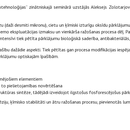
ehnoloģijas” zinātniskajā seminārā uzstājās Aleksejs Zolotarjovs 
zu (daži desmiti mikronu), cietu un ķīmiski izturīgu oksīdu pārklāj
sti zemo ekspluatācijas izmaksu un vienkārša ražošanas procesa dēļ
ntensīvi tiek pētīta pārklājumu bioloģiskā saderība, antibakteriālās
šību dažādie aspekti. Tiek pētītas gan procesa modifikācijas iespējas
ārklājumu optiskajām īpašībām.
ekmējošiem elementiem
 to pielietojamības novērtēšana
uktūras sintēze, tādējādi izveidojot ilgstošus fosforescējošus pār
hēziju, ķīmisko stabilitāti un ātru ražošanas procesu, pievienotās lu