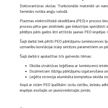
Doktorantūras skolas “Funkcionālie materiāli un nanot
Seminārs notika angļu valodā.
Plazmas elektrolītiskā oksidēšana (PEO) ir process bie
procesu pēta gan zinātnieki, gan industrijas speciāli
pēdējos pāris gados ātri attīstās jaunas PEO iespējas: i
Šajā darbā tiek pētīti PEO pārklājumu luminiscences īpa
uzmanību korelācijai starp sintēzes parametriem un p
Šajā darbā ir apskatītas trīs galvenās tēmas:
Oksīda struktūras leģēšana ar luminiscenci iet
Dozimetram līdzīgu pārklājumu izgatavošana un
Leģēta stroncija alumināta kompleksa oksīda str
Kopā ar citām PEO īpašībām: izcilu cietību, lielisku ad
iespējas esošajās un jaunizveidotajās jomās.