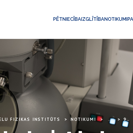
PĒTNIECĪBA
IZGLĪTĪBA
NOTIKUMI
P
ELU FIZIKAS INSTITŪTS
NOTIKUMI
...
9. SEPTEMBRIS | ALEKSEJS ZOLOTARJOVS