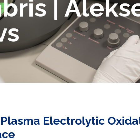
bris | Aleks
vs
 Plasma Electrolytic Oxida
ace