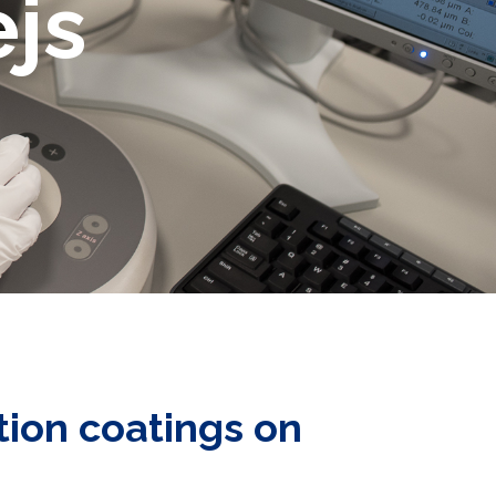
ejs
tion coatings on