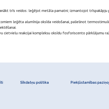
nākt trīs veidos: leģējot metāla pamatni; izmantojot trīspakāpju p
tomiem leģēta alumīnija oksīda veidošanai, palielinot termostimulē
ektēšanai.
u cietvielu reakcijai kompleksu oksīdu fosforiscento pārklājumu ra
ti
Sīkdatņu politika
Piekļūstamības paziņ