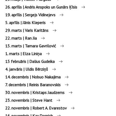
26. aprīlis | Andris Anspoks un Gunārs Ķīsis
19. aprīlis | Sergejs Vidinejevs
5. aprīlis | Jānis Kleperis
29. marts | Varis Karitāns
22. marts | Ran Jia
15. marts | Tamara Gavrilović
1. marts | Elza Liniņa
15 februāris | Dalius Gudeika
4. janvāris | Uldis Bērziņš
14. decembris | Nobuo Nakajima
7. decembris | Reinis Baranovskis
30. novembris | Kristaps Jaudzems
23. novembris | Steve Hant
22. novembris | Robert A. Evarestov
16. novembris | Kay Dornich