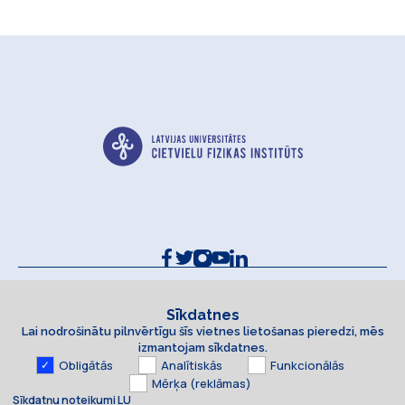
Kontakti un rekvizīti
Sīkdatņu politika
Sīkdatnes
Lai nodrošinātu pilnvērtīgu šīs vietnes lietošanas pieredzi, mēs
Piekļūstamības paziņojums
izmantojam sīkdatnes.
Obligātās
Analītiskās
Funkcionālās
Mērķa (reklāmas)
Sīkdatņu noteikumi LU