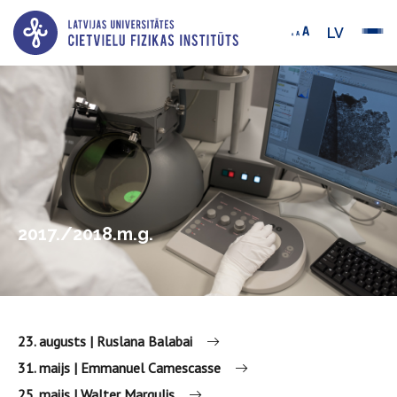
LV
2017./2018.m.g.
23. augusts | Ruslana Balabai
31. maijs | Emmanuel Camescasse
25. maijs | Walter Margulis