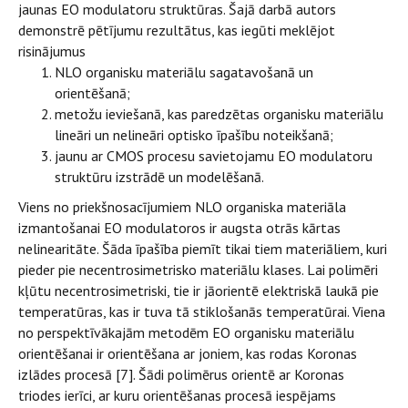
jaunas EO modulatoru struktūras. Šajā darbā autors
demonstrē pētījumu rezultātus, kas iegūti meklējot
risinājumus
NLO organisku materiālu sagatavošanā un
orientēšanā;
metožu ieviešanā, kas paredzētas organisku materiālu
lineāri un nelineāri optisko īpašību noteikšanā;
jaunu ar CMOS procesu savietojamu EO modulatoru
struktūru izstrādē un modelēšanā.
Viens no priekšnosacījumiem NLO organiska materiāla
izmantošanai EO modulatoros ir augsta otrās kārtas
nelinearitāte. Šāda īpašība piemīt tikai tiem materiāliem, kuri
pieder pie necentrosimetrisko materiālu klases. Lai polimēri
kļūtu necentrosimetriski, tie ir jāorientē elektriskā laukā pie
temperatūras, kas ir tuva tā stiklošanās temperatūrai. Viena
no perspektīvākajām metodēm EO organisku materiālu
orientēšanai ir orientēšana ar joniem, kas rodas Koronas
izlādes procesā [7]. Šādi polimērus orientē ar Koronas
triodes ierīci, ar kuru orientēšanas procesā iespējams