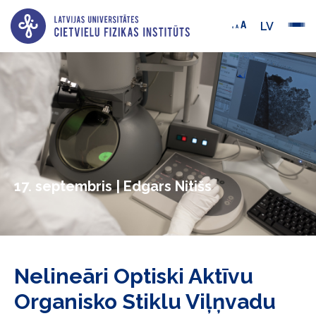
LV
17. septembris | Edgars Nitišs
Nelineāri Optiski Aktīvu
Organisko Stiklu Viļņvadu