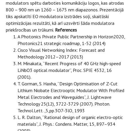
modulators spētu darboties komunikāciju logos, kas atrodas
800 – 900 nm un 1260 – 1675 nm diapazonos. Prezentācijā
tiks apskatīti EO modulatora izstrādes soļi, skaitliski
optimizācijas rezultāti, kā arī uzsvērti šāda modulatora
priekšrocības un trūkumi.
References
A Photonics Private Public Partnership in Horizon2020,
Photonics21 strategic roadmap, 1-52 (2014)
Cisco Visual Networking Index: Forecast and
Methodology 2012–2017 (2013)
M. Minakata, “Recent Progress of 40 GHz high-speed
LiNbO3 optical modulator”, Proc. SPIE 4532, 16
(2001).
T. Gorman, S. Haxha, “Design Optimisation of Z-Cut
Lithium Niobate Electrooptic Modulator With Profiled
Metal Electrodes and Waveguides”, J. Lightwave
Technology 25(12), 3722-3729 (2007). Photon.
Technol.Lett. ,5,pp.3O7-3lO, 1993
L. R. Dalton, “Rational design of organic electro-optic
materials”, J. Phys.: Condens. Matter, 15, 897–934
(2003)