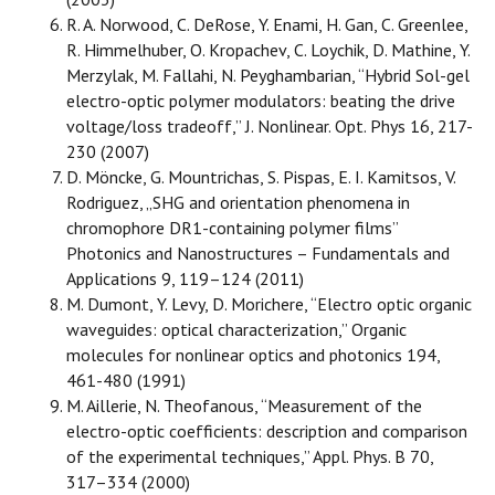
R. A. Norwood, C. DeRose, Y. Enami, H. Gan, C. Greenlee,
R. Himmelhuber, O. Kropachev, C. Loychik, D. Mathine, Y.
Merzylak, M. Fallahi, N. Peyghambarian, “Hybrid Sol-gel
electro-optic polymer modulators: beating the drive
voltage/loss tradeoff,” J. Nonlinear. Opt. Phys 16, 217-
230 (2007)
D. Möncke, G. Mountrichas, S. Pispas, E. I. Kamitsos, V.
Rodriguez, „SHG and orientation phenomena in
chromophore DR1-containing polymer films”
Photonics and Nanostructures – Fundamentals and
Applications 9, 119–124 (2011)
M. Dumont, Y. Levy, D. Morichere, “Electro optic organic
waveguides: optical characterization,” Organic
molecules for nonlinear optics and photonics 194,
461-480 (1991)
M. Aillerie, N. Theofanous, “Measurement of the
electro-optic coefficients: description and comparison
of the experimental techniques,” Appl. Phys. B 70,
317–334 (2000)