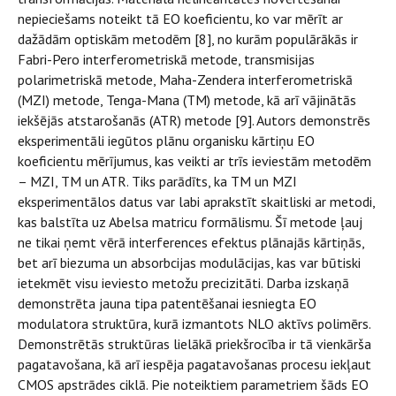
nepieciešams noteikt tā EO koeficientu, ko var mērīt ar
dažādām optiskām metodēm [8], no kurām populārākās ir
Fabri-Pero interferometriskā metode, transmisijas
polarimetriskā metode, Maha-Zendera interferometriskā
(MZI) metode, Tenga-Mana (TM) metode, kā arī vājinātās
iekšējās atstarošanās (ATR) metode [9]. Autors demonstrēs
eksperimentāli iegūtos plānu organisku kārtiņu EO
koeficientu mērījumus, kas veikti ar trīs ieviestām metodēm
– MZI, TM un ATR. Tiks parādīts, ka TM un MZI
eksperimentālos datus var labi aprakstīt skaitliski ar metodi,
kas balstīta uz Abelsa matricu formālismu. Šī metode ļauj
ne tikai ņemt vērā interferences efektus plānajās kārtiņās,
bet arī biezuma un absorbcijas modulācijas, kas var būtiski
ietekmēt visu ieviesto metožu precizitāti. Darba izskaņā
demonstrēta jauna tipa patentēšanai iesniegta EO
modulatora struktūra, kurā izmantots NLO aktīvs polimērs.
Demonstrētās struktūras lielākā priekšrocība ir tā vienkārša
pagatavošana, kā arī iespēja pagatavošanas procesu iekļaut
CMOS apstrādes ciklā. Pie noteiktiem parametriem šāds EO