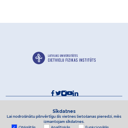
Kontakti un rekvizīti
Sīkdatņu politika
Sīkdatnes
Lai nodrošinātu pilnvērtīgu šīs vietnes lietošanas pieredzi, mēs
Piekļūstamības paziņojums
izmantojam sīkdatnes.
Obligātās
Analītiskās
Funkcionālās