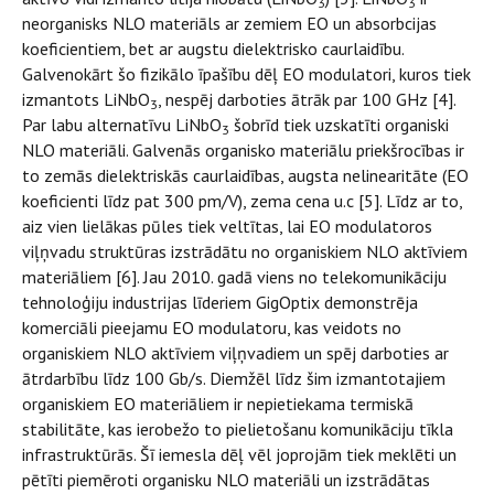
3
3
neorganisks NLO materiāls ar zemiem EO un absorbcijas
koeficientiem, bet ar augstu dielektrisko caurlaidību.
Galvenokārt šo fizikālo īpašību dēļ EO modulatori, kuros tiek
izmantots LiNbO
, nespēj darboties ātrāk par 100 GHz [4].
3
Par labu alternatīvu LiNbO
šobrīd tiek uzskatīti organiski
3
NLO materiāli. Galvenās organisko materiālu priekšrocības ir
to zemās dielektriskās caurlaidības, augsta nelinearitāte (EO
koeficienti līdz pat 300 pm/V), zema cena u.c [5]. Līdz ar to,
aiz vien lielākas pūles tiek veltītas, lai EO modulatoros
viļņvadu struktūras izstrādātu no organiskiem NLO aktīviem
materiāliem [6]. Jau 2010. gadā viens no telekomunikāciju
tehnoloģiju industrijas līderiem GigOptix demonstrēja
komerciāli pieejamu EO modulatoru, kas veidots no
organiskiem NLO aktīviem viļņvadiem un spēj darboties ar
ātrdarbību līdz 100 Gb/s. Diemžēl līdz šim izmantotajiem
organiskiem EO materiāliem ir nepietiekama termiskā
stabilitāte, kas ierobežo to pielietošanu komunikāciju tīkla
infrastruktūrās. Šī iemesla dēļ vēl joprojām tiek meklēti un
pētīti piemēroti organisku NLO materiāli un izstrādātas