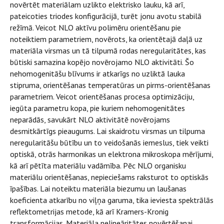
novērtēt materiālam uzlikto elektrisko lauku, kā arī,
pateicoties triodes konfigurācijā, turēt jonu avotu stabilā
režīmā. Veicot NLO aktīvu polimēru orientēšanu pie
noteiktiem parametriem, novērots, ka orientētajā daļā uz
materiāla virsmas un tā tilpumā rodas neregularitātes, kas
būtiski samazina kopējo novērojamo NLO aktivitāti. Šo
nehomogenitāšu blīvums ir atkarīgs no uzliktā lauka
stipruma, orientēšanas temperatūras un pirms-orientēšanas
parametriem. Veicot orientēšanas procesa optimizāciju,
iegūta parametru kopa, pie kuriem nehomogenitātes
neparādās, savukārt NLO aktivitātē novērojams
desmitkārtīgs pieaugums. Lai skaidrotu virsmas un tilpuma
neregularitāšu būtību un to veidošanās iemeslus, tiek veikti
optiskā, otrās harmonikas un elektrona mikroskopa mērījumi,
kā arī pētīta materiālu vadāmība. Pēc NLO organisku
materiālu orientēšanas, nepieciešams raksturot to optiskās
īpašības. Lai noteiktu materiāla biezumu un laušanas
koeficienta atkarību no viļņa garuma, tika ieviesta spektrālās
reflektometrijas metode, kā arī Kramers-Kronig
transformācijas. Materiāla nelineāritātes novērtēšanai