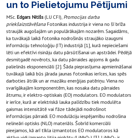
un to Pielietojumu Pētījumi
MSc.
Edgars Nitišs
(LU CFI),
Promocijas darba
priekšaizstāvēšana
Fotonikas industrija ir viena no šī brīža
straujāk augošajām un populārākajām nozarēm. Sagaidāms,
ka tuvākajā laikā fotonika nodrošinās straujāko izaugsmi
informāciju tehnoloģiju (IT) industrijā [1], kurā nepieciešami
lēti un efektīvi risināju datu pārsūtīšanai un apstrādei. Pēdējā
desmitgadē novērots, ka datu pārraides apjoms ik gadu
palielinās eksponenciāli [2]. Šāda pieprasījuma apmierināšanai
tuvākajā laikā būs jārada jaunas fotonikas ierīces, kas spēs
darboties ātrāk un ar mazāku enerģijas patēriņu. Viena no
svarīgākajām komponentēm, kas nosaka datu pārraides
ātrumu, ir elektro-optiskais (EO) modulators. EO modulators
ir ierīce, kurā ar elektriskā lauka palīdzību tiek modulēta
gaismas intensitātē vai fāze tādejādi nodrošinot
informācijas pārraidi. EO modulāciju iespējamību nodrošina
nelineāri optisks (NLO) materiāls. Šobrīd komerciāli
pieejamos, kā arī tīkla izmantotos EO modulatoros kā
aktīvo vidi izmanto litija niobātu (LiNbO
) [3]. LiNbO
ir