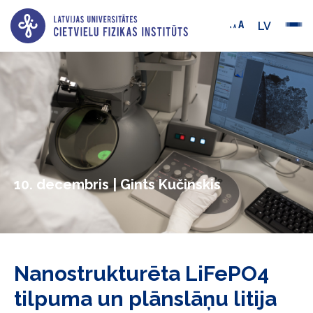
LV
10. decembris | Gints Kučinskis
Nanostrukturēta LiFePO4
tilpuma un plānslāņu litija