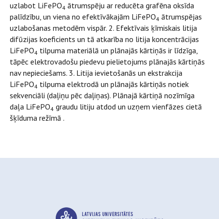
uzlabot LiFePO
ātrumspēju ar reducēta grafēna oksīda
4
palīdzību, un viena no efektīvākajām LiFePO
ātrumspējas
4
uzlabošanas metodēm vispār. 2. Efektīvais ķīmiskais litija
difūzijas koeficients un tā atkarība no litija koncentrācijas
LiFePO
tilpuma materiālā un plānajās kārtiņās ir līdzīga,
4
tāpēc elektrovadošu piedevu pielietojums plānajās kārtiņās
nav nepieciešams. 3. Litija ievietošanās un ekstrakcija
LiFePO
tilpuma elektrodā un plānajās kārtiņās notiek
4
sekvenciāli (daļiņu pēc daļiņas). Plānajā kārtiņā nozīmīga
daļa LiFePO
graudu litiju atdod un uzņem vienfāzes cietā
4
šķīduma režīmā .