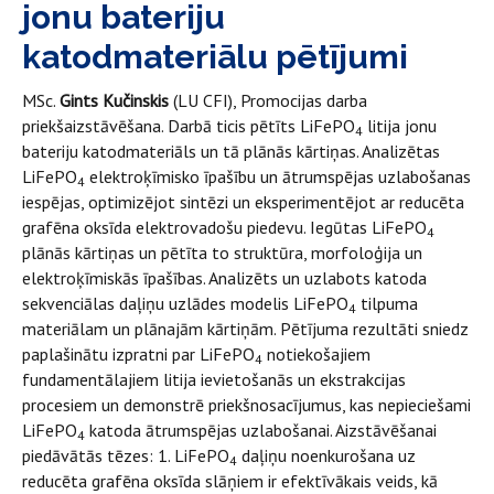
jonu bateriju
katodmateriālu pētījumi
MSc.
Gints Kučinskis
(LU CFI), Promocijas darba
priekšaizstāvēšana. Darbā ticis pētīts LiFePO
litija jonu
4
bateriju katodmateriāls un tā plānās kārtiņas. Analizētas
LiFePO
elektroķīmisko īpašību un ātrumspējas uzlabošanas
4
iespējas, optimizējot sintēzi un eksperimentējot ar reducēta
grafēna oksīda elektrovadošu piedevu. Iegūtas LiFePO
4
plānās kārtiņas un pētīta to struktūra, morfoloģija un
elektroķīmiskās īpašības. Analizēts un uzlabots katoda
sekvenciālas daļiņu uzlādes modelis LiFePO
tilpuma
4
materiālam un plānajām kārtiņām. Pētījuma rezultāti sniedz
paplašinātu izpratni par LiFePO
notiekošajiem
4
fundamentālajiem litija ievietošanās un ekstrakcijas
procesiem un demonstrē priekšnosacījumus, kas nepieciešami
LiFePO
katoda ātrumspējas uzlabošanai. Aizstāvēšanai
4
piedāvātās tēzes: 1. LiFePO
daļiņu noenkurošana uz
4
reducēta grafēna oksīda slāņiem ir efektīvākais veids, kā