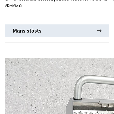
#DiviVienā
Mans stāsts