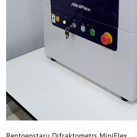
Rentgenstaru Difraktometrs MiniFlex