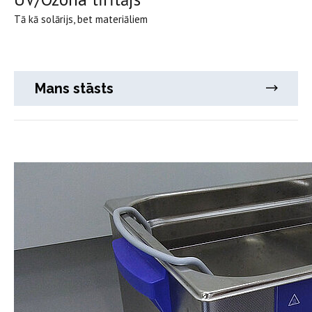
Tā kā solārijs, bet materiāliem
Mans stāsts