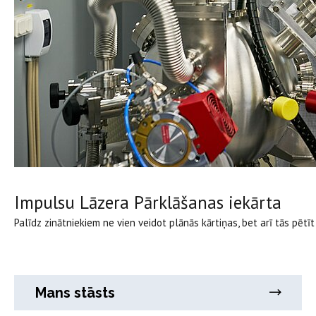
Impulsu Lāzera Pārklāšanas iekārta
Palīdz zinātniekiem ne vien veidot plānās kārtiņas, bet arī tās pētī
Mans stāsts