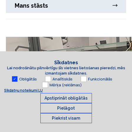
Mans stāsts
Sīkdatnes
Lai nodrošinātu pilnvērtīgu šīs vietnes lietošanas pieredzi, mēs
izmantojam sīkdatnes.
Obligātās
Analītiskās
Funkcionālās
Mērķa (reklāmas)
Sīkdatņu noteikumi LU
Apstiprināt obligātās
Pielāgot
Piekrist visam
Sīkdatnes