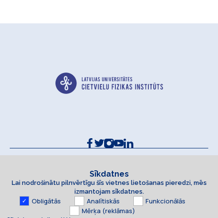
Kontakti un rekvizīti
Sīkdatņu politika
Sīkdatnes
Lai nodrošinātu pilnvērtīgu šīs vietnes lietošanas pieredzi, mēs
Piekļūstamības paziņojums
izmantojam sīkdatnes.
Obligātās
Analītiskās
Funkcionālās
Mērķa (reklāmas)