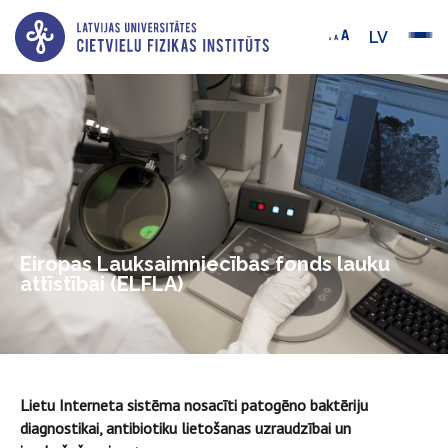
LV
Eiropas Lauksaimniecības fonds lauku
attīstībai (ELFLA)
Lietu Interneta sistēma nosacīti patogēno baktēriju
diagnostikai, antibiotiku lietošanas uzraudzībai un