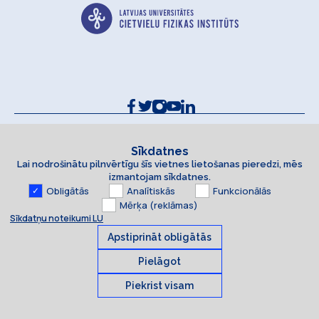
Kontakti un rekvizīti
Sīkdatņu politika
Sīkdatnes
Lai nodrošinātu pilnvērtīgu šīs vietnes lietošanas pieredzi, mēs
Piekļūstamības paziņojums
izmantojam sīkdatnes.
Obligātās
Analītiskās
Funkcionālās
Mērķa (reklāmas)
Sīkdatņu noteikumi LU
Apstiprināt obligātās
Pielāgot
Piekrist visam
Sīkdatnes
© 2026 Latvijas Universitāte. Visas tiesības aizsargātas