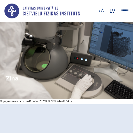
LV
Ziņa
Oops, an error occurred! Code: 20260808100844eeb154da