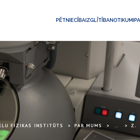
PĒTNIECĪBA
IZGLĪTĪBA
NOTIKUMI
P
ELU FIZIKAS INSTITŪTS
PAR MUMS
...
ZIŅA