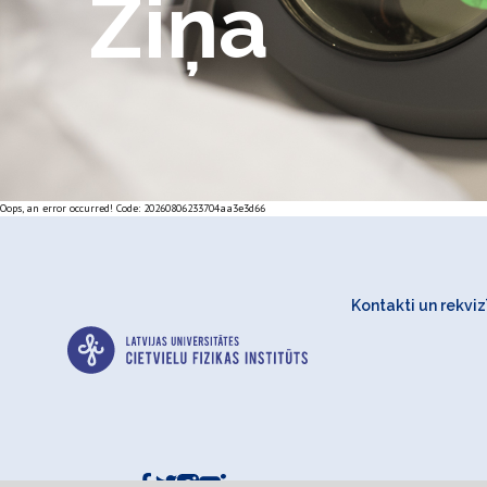
Ziņa
Oops, an error occurred! Code: 20260806233704aa3e3d66
Kontakti un rekvizī