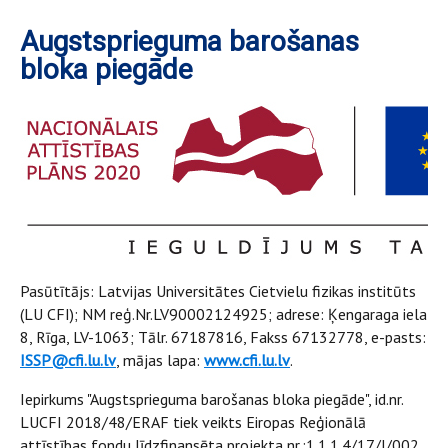
Augstsprieguma barošanas
bloka piegāde
Pasūtītājs: Latvijas Universitātes Cietvielu fizikas institūts
(LU CFI); NM reģ.Nr.LV90002124925; adrese: Ķengaraga iela
8, Rīga, LV-1063; Tālr. 67187816, Fakss 67132778, e-pasts:
ISSP@cfi.lu.lv
, mājas lapa:
www.cfi.lu.lv
.
Iepirkums "Augstsprieguma barošanas bloka piegāde", id.nr.
LUCFI 2018/48/ERAF tiek veikts Eiropas Reģionālā
attīstības fondu līdzfinansēta projekta nr.:1.1.1.4/17/I/002