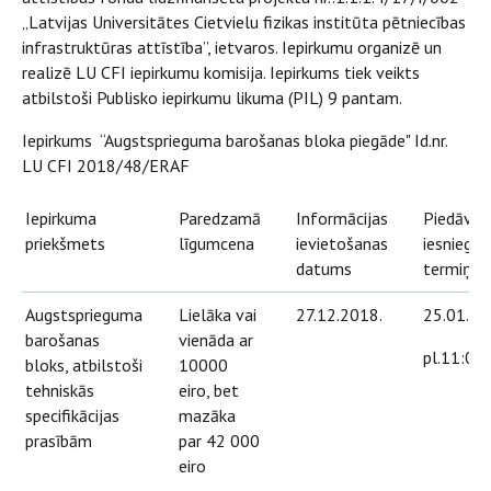
„Latvijas Universitātes Cietvielu fizikas institūta pētniecības
infrastruktūras attīstība”, ietvaros. Iepirkumu organizē un
realizē LU CFI iepirkumu komisija. Iepirkums tiek veikts
atbilstoši Publisko iepirkumu likuma (PIL) 9 pantam.
Iepirkums “Augstsprieguma barošanas bloka piegāde" Id.nr.
LU CFI 2018/48/ERAF
Iepirkuma
Paredzamā
Informācijas
Piedāvā
priekšmets
līgumcena
ievietošanas
iesniegš
datums
termiņš
Augstsprieguma
Lielāka vai
27.12.2018.
25.01.20
barošanas
vienāda ar
pl.11:00
bloks, atbilstoši
10000
tehniskās
eiro, bet
specifikācijas
mazāka
prasībām
par 42 000
eiro