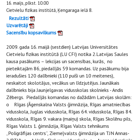
16. maijs, plkst. 10.00
Cietvielu fizikas institūtā, Ķengaraga ielā 8.
Rezultāti
Uzvarētāji
Sacensību kopsavilkums
2009. gada 16. maijā (sestdien) Latvijas Universitātes
Cietvielu fizikas institūtā (LU CFI) notika 2.Latvijas Saules
kausa pasākums – lekcijas un sacensības, kurās, no
pieteiktajām 86, piedalījās 59 komandas. Uz pasākumu bija
ieradušies 120 dalībnieki (110 puiši un 10 meitenes),
neskaitot skolotājus, vecākus un līdzjutējus. Jaunākais
dalībnieks bija Jaunjelgavas vidusskolas skolnieks - Andis
Zēbergs. Piedalījās komandas no dažādām Latvijas skolām:
o Rīgas (Āgenskalna Valsts ģimnāzija, Rīgas amatniecības
vidusskola, Juglas vidusskola, Rīgas 64. vidusskola, Rīgas 84.
vidusskola, Rīgas 9. vakara (maiņu) skola, Rīgas Skolēnu pils,
Rīgas Valsts 1. ģimnāzija, Rīgas Valsts tehnikums
„Poligrāfijas centrs”, Ziemeļvalsts ģimnāzija un TJN Annas-