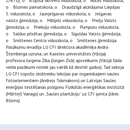
2/RTU); o A.Upīša Skrīveru vidusskola, o Auces vidusskola,
o Blomes pamatskola, o Draudzīgā aicinājuma Liepājas
5. vidusskola, o Jaunjelgavas vidusskola, o Jelgavas
valsts ģimnāzija, o Mālpils vidusskola, o Preiļu Valsts
ģimnāzija, o Priekuļu vidusskola, o Pumpuru vidusskola,
o Saldus pilsētas ģimnāzija, o Siguldas Valsts ģimnāzija,
o Smiltenes Centra vidusskola, o Smiltenes ģimnāzija.
Pasākumu ievadīja LU CFI direktora akadēmiķa Andra
Šternberga uzruna, un Kaseles universitātes (Vācija)
profesora Jurgena Zika (Jürgen Zick) apsveikums (Vācijā šāda
veida pasākumi notiek jau vairāk kā desmit gadus). Tad sekoja
LU CFI topošo zinātnieku lekcijas par organiskajiem saules
fotoelementiem (Andrejs Tokmakovs) un Latvijas Saules
enerģijas testēšanas poligonu Fizikālās enerģētikas institūtā
(Mārtiņš Vanags) un „Saules plantāciju” uz CFI jumta (Jānis
Blūms).