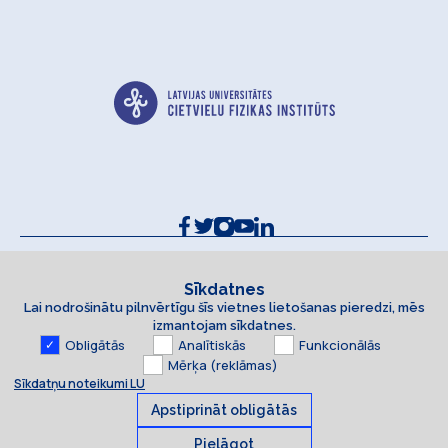
Kontakti un rekvizīti
Sīkdatņu politika
Sīkdatnes
Lai nodrošinātu pilnvērtīgu šīs vietnes lietošanas pieredzi, mēs
Piekļūstamības paziņojums
izmantojam sīkdatnes.
Obligātās
Analītiskās
Funkcionālās
Mērķa (reklāmas)
Sīkdatņu noteikumi LU
Apstiprināt obligātās
Pielāgot