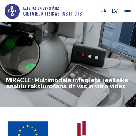
LV
MIRACLE: Multimodāla integrēta reāllaika
analītu raksturošana dzīvās in vitro vidēs