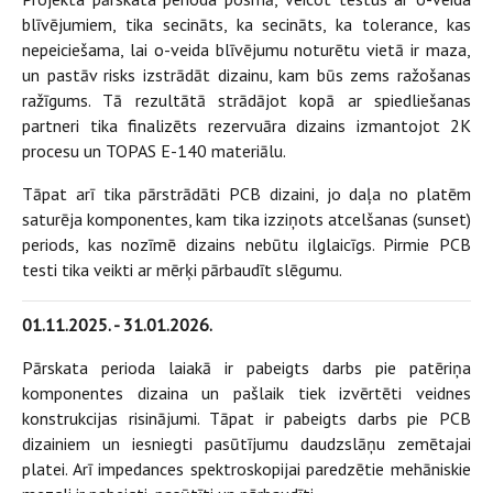
blīvējumiem, tika secināts, ka secināts, ka tolerance, kas
nepeiciešama, lai o-veida blīvējumu noturētu vietā ir maza,
un pastāv risks izstrādāt dizainu, kam būs zems ražošanas
ražīgums. Tā rezultātā strādājot kopā ar spiedliešanas
partneri tika finalizēts rezervuāra dizains izmantojot 2K
procesu un TOPAS E-140 materiālu.
Tāpat arī tika pārstrādāti PCB dizaini, jo daļa no platēm
saturēja komponentes, kam tika izziņots atcelšanas (sunset)
periods, kas nozīmē dizains nebūtu ilglaicīgs. Pirmie PCB
testi tika veikti ar mērķi pārbaudīt slēgumu.
‍01.11.2025. - 31.01.2026.
Pārskata perioda laiakā ir pabeigts darbs pie patēriņa
komponentes dizaina un pašlaik tiek izvērtēti veidnes
konstrukcijas risinājumi. Tāpat ir pabeigts darbs pie PCB
dizainiem un iesniegti pasūtījumu daudzslāņu zemētajai
platei. Arī impedances spektroskopijai paredzētie mehāniskie