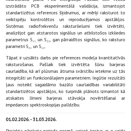
izstrādāto PCB eksperimentālā validācija, izmantojot
standartizētus references šķidrumus, ar mērķi raksturot to
veiktspēju kontrolētos un reproducējamos apstākļos.
Sistēmas radiofrekvenču raksturlielumi tiek izvērtēti,
analizējot gan atstarotos signālus un atbilstošos izkliedes
parametrus S₁₁ un S₂₂, gan pārraidītos signālus, ko raksturo
parametri S₂₁ un S₁₂.
Tāpat ir uzsākts darbs pie references modeļa kvantitatīvās
raksturošanas. Pašlaik tiek izvērtēta šūnu barjeras
caurlaidība, kā arī plūsmas ātruma svārstību ietekme uz tās
integritāti un funkcionālajiem parametriem. Iegūtie rezultāti
ļaus noteikt sagaidāmo bazālo caurlaidības variabilitāti
standartizētos apstākļos, ko turpmāk plānots izmantot kā
atskaites līmeni barjeras stāvokļa novērtēšanai ar
impedances spektroskopijas palīdzību.
‍01.02.2026. - 31.03.2026.
Projekta pārskata perioda posmā, veicot testus ar o-veida