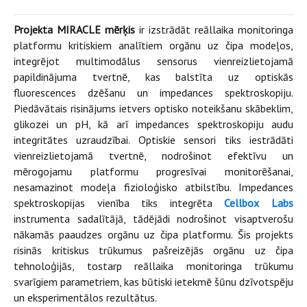
Projekta MIRACLE
mērķis
ir izstrādāt reāllaika monitoringa
platformu kritiskiem analītiem orgānu uz čipa modeļos,
integrējot multimodālus sensorus vienreizlietojamā
papildinājuma tvertnē, kas balstīta uz optiskās
fluorescences dzēšanu un impedances spektroskopiju.
Piedāvātais risinājums ietvers optisko noteikšanu skābeklim,
glikozei un pH, kā arī impedances spektroskopiju audu
integritātes uzraudzībai. Optiskie sensori tiks iestrādāti
vienreizlietojamā tvertnē, nodrošinot efektīvu un
mērogojamu platformu progresīvai monitorēšanai,
nesamazinot modeļa fizioloģisko atbilstību. Impedances
spektroskopijas vienība tiks integrēta
Cellbox Labs
instrumenta sadalītājā, tādējādi nodrošinot visaptverošu
nākamās paaudzes orgānu uz čipa platformu. Šis projekts
risinās kritiskus trūkumus pašreizējās orgānu uz čipa
tehnoloģijās, tostarp reāllaika monitoringa trūkumu
svarīgiem parametriem, kas būtiski ietekmē šūnu dzīvotspēju
un eksperimentālos rezultātus.