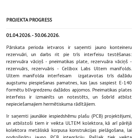
PROJEKTA PROGRESS
‍01.04.2026. - 30.06.2026.
Pārskata perioda ietvaros ir saņemti jauno konteineru
rezervuāri, un darbs rit pie trīs interfeisu testēšanas:
rezervuāra vāciņš - pneimatikas plate, rezervuāra vāciņš -
rezervuārs, rezervuāris - Cellbox Labs Ultem manifolds.
Ultem manifolda interfeisam izgatavotas trīs dažādu
augstumu piespiešanas pamatnes, kas ļaus saspiest E-140
formētu blīvgredzenu dažādos apjomos. Pneimatikas plates
interfeiss ir izmainīts un notestēts, un šobrīd atbilst
nepieciešamajiem hermētiskuma rādītājiem.
Ir saņemti jaunākie iespiedshēmu plašu (PCB) projektējumi,
un atbilstoši tiem ir veikta ULTEM kolektora, kā arī pārējā
kolektora metāliskā korpusa konstrukcijas pielāgošana, lai
nodrošinātu jauno PCB integrāciju. Pašlaik tiek veikta