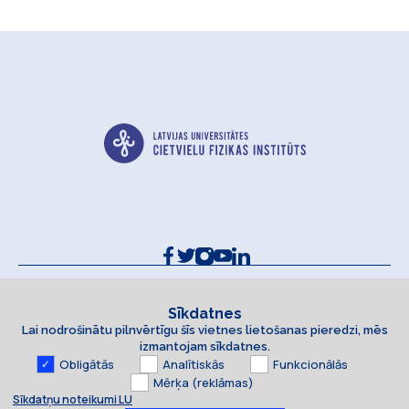
Kontakti un rekvizīti
Sīkdatņu politika
Sīkdatnes
Lai nodrošinātu pilnvērtīgu šīs vietnes lietošanas pieredzi, mēs
Piekļūstamības paziņojums
izmantojam sīkdatnes.
Obligātās
Analītiskās
Funkcionālās
Mērķa (reklāmas)
Sīkdatņu noteikumi LU