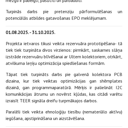
mezgli ir pabeigti, pasūtīti un pārbaudīti.
Turpinās darbs pie pretenziju pārformulēšanas un
potenciālās atbildes gatavošanas EPO meklējumam.
‍01.08.2025. - 31.10.2025.
Projekta ietvaros tikusi veikta rezervuāra prototipēšana- tā
tiek tiek turpināta divos virzienos: pirmkārt, saskarnes slāņa
izstrāde rezervuāru blīvēšanai ar Ultem kolektoriem, otrkārt,
atvilkuma leņķu optimizācija spiedliešanas formām.
Tāpat tiek turpināts darbs pie galvenā kolektora PCB
dizaina, kur tiek veiktas optimizācijas gan shēmplates
dizainā, gan programmaparatūrā. Mērķis ir palielināt I2C
komunikācijas ātrumu un novērst kļūdas, kas citādi varētu
izraisīt TEER signāla dreifu turpmākajos darbos.
Paralēli tiek veikta ehnoloģiju tiesību (nemateriālo aktīvu)
iegūšana, apstiprināšana un aizstāvēšana.