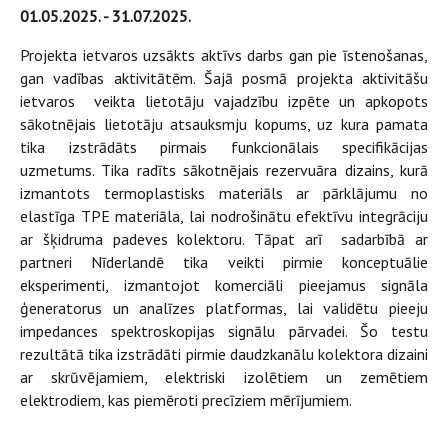
01.05.2025. - 31.07.2025.
Projekta ietvaros uzsākts aktīvs darbs gan pie īstenošanas,
gan vadības aktivitātēm. Šajā posmā projekta aktivitāšu
ietvaros veikta lietotāju vajadzību izpēte un apkopots
sākotnējais lietotāju atsauksmju kopums, uz kura pamata
tika izstrādāts pirmais funkcionālais specifikācijas
uzmetums. Tika radīts sākotnējais rezervuāra dizains, kurā
izmantots termoplastisks materiāls ar pārklājumu no
elastīga TPE materiāla, lai nodrošinātu efektīvu integrāciju
ar šķidruma padeves kolektoru. Tāpat arī sadarbībā ar
partneri Nīderlandē tika veikti pirmie konceptuālie
eksperimenti, izmantojot komerciāli pieejamus signāla
ģeneratorus un analīzes platformas, lai validētu pieeju
impedances spektroskopijas signālu pārvadei. Šo testu
rezultātā tika izstrādāti pirmie daudzkanālu kolektora dizaini
ar skrūvējamiem, elektriski izolētiem un zemētiem
elektrodiem, kas piemēroti precīziem mērījumiem.