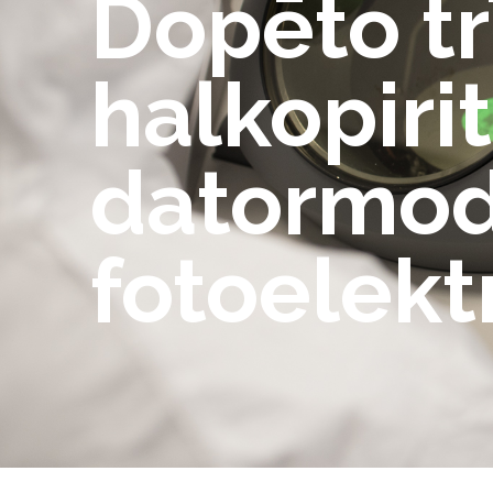
Dopēto t
halkopiri
datormod
fotoelekt