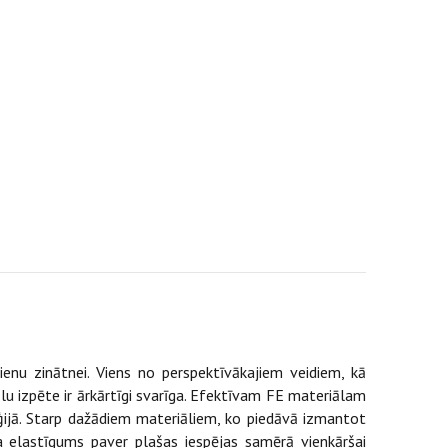
ienu zinātnei. Viens no perspektīvākajiem veidiem, kā
u izpēte ir ārkārtīgi svarīga. Efektīvam FE materiālam
ģijā. Starp dažādiem materiāliem, ko piedāvā izmantot
āva elastīgums paver plašas iespējas samērā vienkāršai