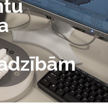
ntu
a
jadzībām