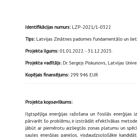
Identifikācijas numurs:
LZP-2021/1-0322
Tips:
Latvijas Zinātnes padomes fundamentālo un liet
Projekta ilgums:
01.01.2022. - 31.12.2025.
Projekta vadītājs:
Dr. Sergejs Piskunovs, Latvijas Univer
Kopējais finansējums:
299 946 EUR
Projekta kopsavilkums:
Ilgtspējīga enerģijas ražošana un fosilās enerģijas 
pārvarēt šo problēmu, ir izstrādāt efektīvākas metode
jābūt ar piemērotu aizliegtās zonas platumu un spēcī
saules enerģijas paneļos, visdaudzsološākie kandidāti