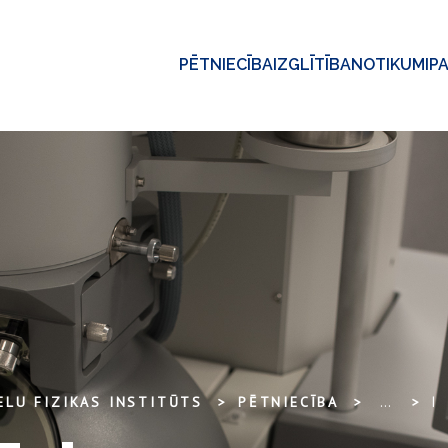
PĒTNIECĪBA
IZGLĪTĪBA
NOTIKUMI
P
ELU FIZIKAS INSTITŪTS
PĒTNIECĪBA
...
DOPĒTO TRĪSKOMPONENTU HALKOPIRITU