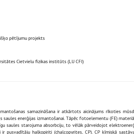
išķo pētījumu projekts
sitātes Cietvielu fizikas institūts (LU CFI)
izmantošanas samazināšana ir atkārtots aicinājums rīkoties mūsd
s saules enerģijas izmantošanai. Tāpēc fotoelementu (FE) materiāl
gu saules starojuma absorbciju, to vēlāk pārveidojot elektroener
 ir pusvadītāju halkopiriti (chalcopyrites, CP). CP ķīmiskā sast