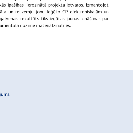
kās īpašības. Ierosinātā projekta ietvaros, izmantojot
etāla un retzemju jonu leģēto CP elektroniskajām un
galvenais rezultāts tiks iegūtas jaunas zināšanas par
ndamentālā nozīme materiālzinātnēs.
ojums