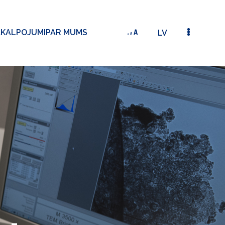
AKALPOJUMI
PAR MUMS
LV
 LIELMĒROGA DATORMODELĒŠANA FOTOELEKTRISKAJĀM VAJADZĪBĀM