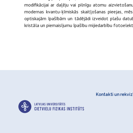
modifikācijai ar daļēju vai pilnīgu atomu aizvietošan
modernas kvantu-ķīmiskās skaitļošanas pieejas, mēs
optiskajām īpašībām un tādējādi izveidot plašu datub
kristāla un piemaisījumu īpašību mijiedarbību fotoele
Kontakti un rekvizī