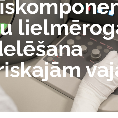
rīskompone
tu lielmērog
elēšana
riskajām va