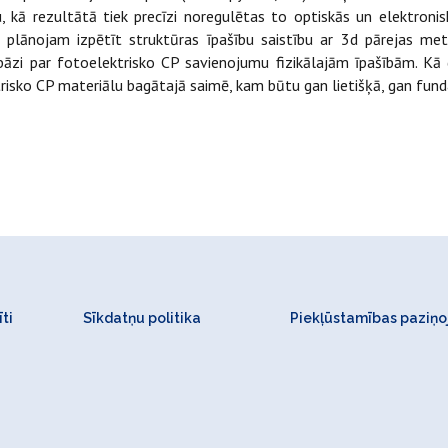
u, kā rezultātā tiek precīzi noregulētas to optiskās un elektronis
 plānojam izpētīt struktūras īpašību saistību ar 3d pārejas m
āzi par fotoelektrisko CP savienojumu fizikālajām īpašībām. Kā 
ktrisko CP materiālu bagātajā saimē, kam būtu gan lietišķā, gan fu
ti
Sīkdatņu politika
Piekļūstamības paziņ