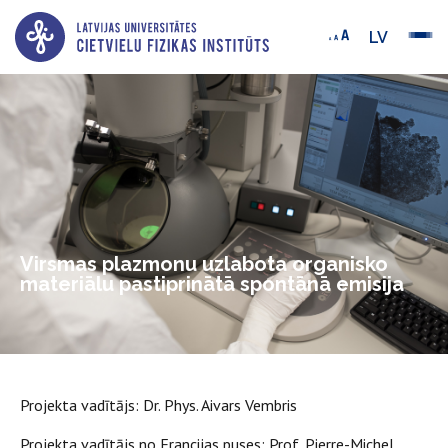
LV
Virsmas plazmonu uzlabota organisko
materiālu pastiprinātā spontānā emisija
Projekta vadītājs: Dr. Phys. Aivars Vembris
Projekta vadītājs no Francijas puses: Prof. Pierre-Michel