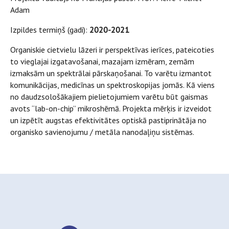
Adam
Izpildes termiņš (gadi):
2020-2021
Organiskie cietvielu lāzeri ir perspektīvas ierīces, pateicoties
to vieglajai izgatavošanai, mazajam izmēram, zemām
izmaksām un spektrālai pārskaņošanai. To varētu izmantot
komunikācijas, medicīnas un spektroskopijas jomās. Kā viens
no daudzsološākajiem pielietojumiem varētu būt gaismas
avots “lab-on-chip” mikroshēmā. Projekta mērķis ir izveidot
un izpētīt augstas efektivitātes optiskā pastiprinātāja no
organisko savienojumu / metāla nanodaļiņu sistēmas.