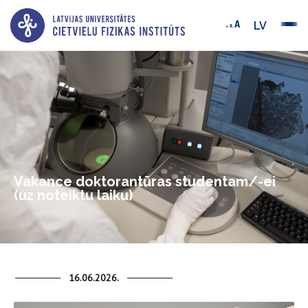
LV
Vakance doktorantūras studentam/-ei
(uz noteiktu laiku)
16.06.2026.