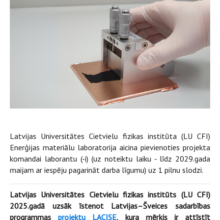
Latvijas Universitātes Cietvielu fizikas institūta (LU CFI)
Enerģijas materiālu laboratorija aicina pievienoties projekta
komandai laborantu (-i) (uz noteiktu laiku - līdz 2029.gada
maijam ar iespēju pagarināt darba līgumu) uz 1 pilnu slodzi.
Latvijas Universitātes Cietvielu fizikas institūts (LU CFI)
2025.gadā uzsāk īstenot Latvijas–Šveices sadarbības
programmas
projektu LACISE
, kura mērķis ir attīstīt