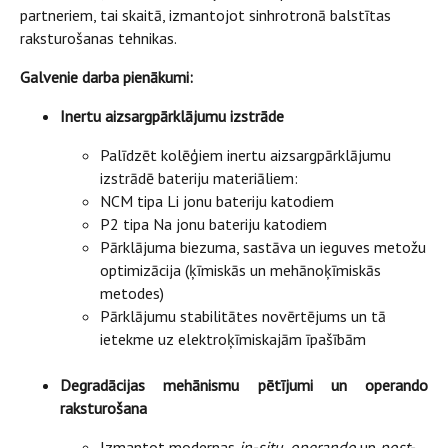
partneriem, tai skaitā, izmantojot sinhrotronā balstītas
raksturošanas tehnikas.
Galvenie darba pienākumi:
Inertu aizsargpārklājumu izstrāde
Palīdzēt kolēģiem inertu aizsargpārklājumu
izstrādē bateriju materiāliem:
NCM tipa Li jonu bateriju katodiem
P2 tipa Na jonu bateriju katodiem
Pārklājuma biezuma, sastāva un ieguves metožu
optimizācija (ķīmiskās un mehānoķīmiskās
metodes)
Pārklājumu stabilitātes novērtējums un tā
ietekme uz elektroķīmiskajām īpašībām
Degradācijas mehānismu pētījumi un operando
raksturošana
Izmantot modernas
in-situ
,
operando
un
post-