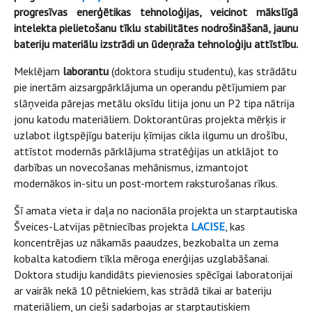
progresīvas enerģētikas tehnoloģijas, veicinot mākslīgā
intelekta pielietošanu tīklu stabilitātes nodrošināšanā, jaunu
bateriju materiālu izstrādi un ūdeņraža tehnoloģiju attīstību.
Meklējam
laborantu
(doktora studiju studentu), kas strādātu
pie inertām aizsargpārklājuma un operandu pētījumiem par
slāņveida pārejas metālu oksīdu litija jonu un P2 tipa nātrija
jonu katodu materiāliem. Doktorantūras projekta mērķis ir
uzlabot ilgtspējīgu bateriju ķīmijas cikla ilgumu un drošību,
attīstot modernās pārklājuma stratēģijas un atklājot to
darbības un novecošanas mehānismus, izmantojot
modernākos in-situ un post-mortem raksturošanas rīkus.
Šī amata vieta ir daļa no nacionāla projekta un starptautiska
Šveices-Latvijas pētniecības projekta
LACISE
, kas
koncentrējas uz nākamās paaudzes, bezkobalta un zema
kobalta katodiem tīkla mēroga enerģijas uzglabāšanai.
Doktora studiju kandidāts pievienosies spēcīgai laboratorijai
ar vairāk nekā 10 pētniekiem, kas strādā tikai ar bateriju
materiāliem, un cieši sadarbojas ar starptautiskiem