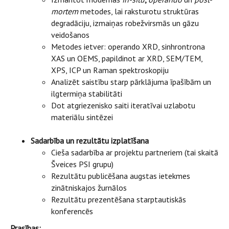
mortem
metodes, lai raksturotu struktūras
degradāciju, izmaiņas robežvirsmās un gāzu
veidošanos
Metodes ietver: operando XRD, sinhrontrona
XAS un OEMS, papildinot ar XRD, SEM/TEM,
XPS, ICP un Raman spektroskopiju
Analizēt saistību starp pārklājuma īpašībām un
ilgtermiņa stabilitāti
Dot atgriezenisko saiti iteratīvai uzlabotu
materiālu sintēzei
Sadarbība un rezultātu izplatīšana
Cieša sadarbība ar projektu partneriem (tai skaitā
Šveices PSI grupu)
Rezultātu publicēšana augstas ietekmes
zinātniskajos žurnālos
Rezultātu prezentēšana starptautiskās
konferencēs
Prasības: