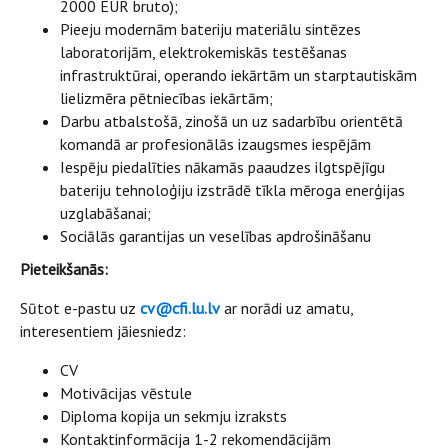
2000 EUR bruto);
Pieeju modernām bateriju materiālu sintēzes
laboratorijām, elektrokemiskās testēšanas
infrastruktūrai, operando iekārtām un starptautiskām
lielizmēra pētniecības iekārtām;
Darbu atbalstošā, zinošā un uz sadarbību orientētā
komandā ar profesionālās izaugsmes iespējām
Iespēju piedalīties nākamās paaudzes ilgtspējīgu
bateriju tehnoloģiju izstrādē tīkla mēroga enerģijas
uzglabāšanai;
Sociālās garantijas un veselības apdrošināšanu
Pieteikšanās:
Sūtot e-pastu uz
cv@cfi.lu.lv
ar norādi uz amatu,
interesentiem jāiesniedz:
CV
Motivācijas vēstule
Diploma kopija un sekmju izraksts
Kontaktinformācija 1-2 rekomendācijām