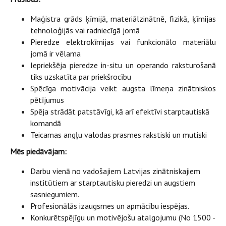
Maģistra grāds ķīmijā, materiālzinātnē, fizikā, ķīmijas
tehnoloģijās vai radniecīgā jomā
Pieredze elektrokīmijas vai funkcionālo materiālu
jomā ir vēlama
Iepriekšēja pieredze in-situ un operando raksturošanā
tiks uzskatīta par priekšrocību
Spēcīga motivācija veikt augsta līmeņa zinātniskos
pētījumus
Spēja strādāt patstāvīgi, kā arī efektīvi starptautiskā
komandā
Teicamas angļu valodas prasmes rakstiski un mutiski
Mēs piedāvājam:
Darbu vienā no vadošajiem Latvijas zinātniskajiem
institūtiem ar starptautisku pieredzi un augstiem
sasniegumiem.
Profesionālās izaugsmes un apmācību iespējas.
Konkurētspējīgu un motivējošu atalgojumu (No 1500 -