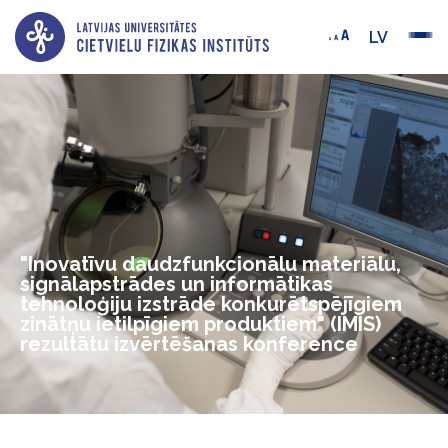
LV
"Inovatīvu daudzfunkcionālu materiālu,
signālapstrādes un informātikas
tehnoloģiju izstrāde konkurētspējīgiem
zinātņu ietilpīgiem produktiem" (IMIS)
rezultātu izvērtēšanas konference