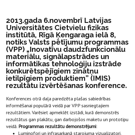
2013.gada 6.novembrī Latvijas
Universitātes Cietvielu fizikas
institūtā, Rīgā Ķengaraga ielā 8,
notiks Valsts pētījumu programmas
(VPP) „Inovatīvu daudzfunkcionālu
materiālu, signālapstrādes un
informātikas tehnoloģiju izstrāde
konkurētspējīgiem zinātņu
ietilpīgiem produktiem” (IMIS)
rezultātu izvērtēšanas konference.
Konferences otrā daļa paredzēta plašas sabiedrības
informēšanai populārā veidā par VPP sasniegtajiem
rezultātiem. Varēsiet apmeklēt izstādi, kurā demonstrēs
rezultātus gan plakātu, gan darbojošos maketu un prototipu
veidā.
Programmas rezultātu demonstrējumi
:
Luminofori un infrasarkanā starojuma vizualizatori,