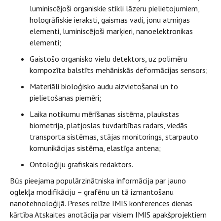
luminiscējoši organiskie stikli lāzeru pielietojumiem,
hologrāfiskie ieraksti, gaismas vadi, jonu atmiņas
elementi, luminiscējoši marķieri, nanoelektronikas
elementi;
Gaistošo organisko vielu detektors, uz polimēru
kompozīta balstīts mehāniskās deformācijas sensors;
Materiāli bioloģisko audu aizvietošanai un to
pielietošanas piemēri;
Laika notikumu mērīšanas sistēma, plaukstas
biometrija, platjoslas tuvdarbības radars, viedās
transporta sistēmas, stājas monitorings, starpauto
komunikācijas sistēma, elastīga antena;
Ontoloģiju grafiskais redaktors.
Būs pieejama populārzinātniska informācija par jauno
oglekļa modifikāciju – grafēnu un tā izmantošanu
nanotehnoloģijā.
Preses relīze
IMIS konferences dienas
kārtība
Atskaites anotācija par visiem IMIS apakš
projektiem