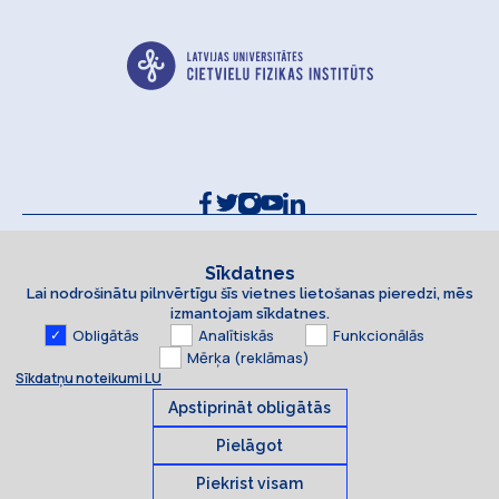
Kontakti un rekvizīti
Sīkdatņu politika
Sīkdatnes
Lai nodrošinātu pilnvērtīgu šīs vietnes lietošanas pieredzi, mēs
Piekļūstamības paziņojums
izmantojam sīkdatnes.
Obligātās
Analītiskās
Funkcionālās
Mērķa (reklāmas)
Sīkdatņu noteikumi LU
Apstiprināt obligātās
Pielāgot
Piekrist visam