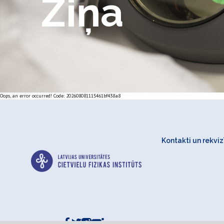
Ziņa
Oops, an error occurred! Code: 202608081115461bf438a8
Kontakti un rekvizī