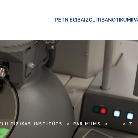
PĒTNIECĪBA
IZGLĪTĪBA
NOTIKUMI
P
ELU FIZIKAS INSTITŪTS
PAR MUMS
...
ZIŅA