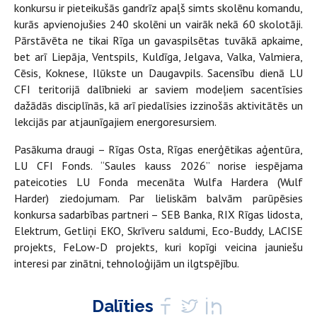
konkursu ir pieteikušās gandrīz apaļš simts skolēnu komandu,
kurās apvienojušies 240 skolēni un vairāk nekā 60 skolotāji.
Pārstāvēta ne tikai Rīga un gavaspilsētas tuvākā apkaime,
bet arī Liepāja, Ventspils, Kuldīga, Jelgava, Valka, Valmiera,
Cēsis, Koknese, Ilūkste un Daugavpils. Sacensību dienā LU
CFI teritorijā dalībnieki ar saviem modeļiem sacentīsies
dažādās disciplīnās, kā arī piedalīsies izzinošās aktivitātēs un
lekcijās par atjaunīgajiem energoresursiem.
Pasākuma draugi – Rīgas Osta, Rīgas enerģētikas aģentūra,
LU CFI Fonds. “Saules kauss 2026” norise iespējama
pateicoties LU Fonda mecenāta Wulfa Hardera (Wulf
Harder) ziedojumam. Par lieliskām balvām parūpēsies
konkursa sadarbības partneri – SEB Banka, RIX Rīgas lidosta,
Elektrum, Getliņi EKO, Skrīveru saldumi, Eco-Buddy, LACISE
projekts, FeLow-D projekts, kuri kopīgi veicina jauniešu
interesi par zinātni, tehnoloģijām un ilgtspējību.
Dalīties