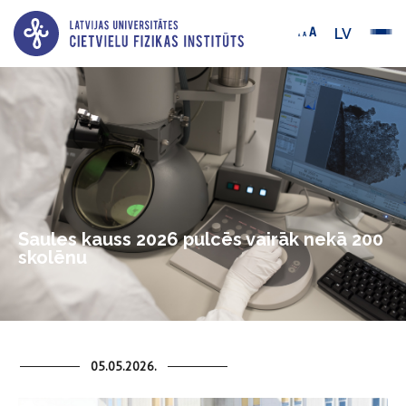
LV
Saules kauss 2026 pulcēs vairāk nekā 200
skolēnu
05.05.2026.