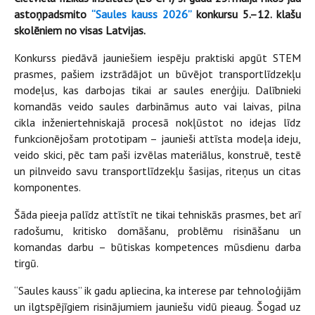
astoņpadsmito
“Saules kauss 2026”
konkursu 5.–12. klašu
skolēniem no visas Latvijas.
Konkurss piedāvā jauniešiem iespēju praktiski apgūt STEM
prasmes, pašiem izstrādājot un būvējot transportlīdzekļu
modeļus, kas darbojas tikai ar saules enerģiju. Dalībnieki
komandās veido saules darbināmus auto vai laivas, pilna
cikla inženiertehniskajā procesā nokļūstot no idejas līdz
funkcionējošam prototipam – jaunieši attīsta modeļa ideju,
veido skici, pēc tam paši izvēlas materiālus, konstruē, testē
un pilnveido savu transportlīdzekļu šasijas, riteņus un citas
komponentes.
Šāda pieeja palīdz attīstīt ne tikai tehniskās prasmes, bet arī
radošumu, kritisko domāšanu, problēmu risināšanu un
komandas darbu – būtiskas kompetences mūsdienu darba
tirgū.
“Saules kauss” ik gadu apliecina, ka interese par tehnoloģijām
un ilgtspējīgiem risinājumiem jauniešu vidū pieaug. Šogad uz