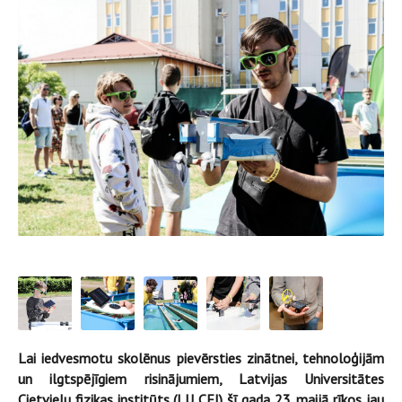
Lai iedvesmotu skolēnus pievērsties zinātnei, tehnoloģijām
un ilgtspējīgiem risinājumiem, Latvijas Universitātes
Cietvielu fizikas institūts (LU CFI) šī gada 23. maijā rīkos jau