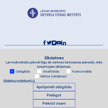
Kontakti un rekvizīti
Sīkdatņu politika
Sīkdatnes
Lai nodrošinātu pilnvērtīgu šīs vietnes lietošanas pieredzi, mēs
Piekļūstamības paziņojums
izmantojam sīkdatnes.
Obligātās
Analītiskās
Funkcionālās
Mērķa (reklāmas)
Sīkdatņu noteikumi LU
Apstiprināt obligātās
Pielāgot
Piekrist visam
Sīkdatnes