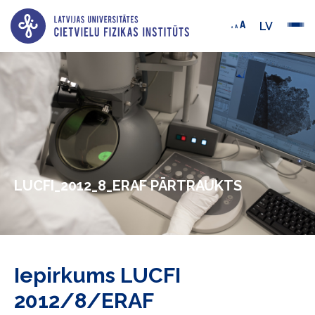
LV
LUCFI_2012_8_ERAF PĀRTRAUKTS
Iepirkums LUCFI
2012/8/ERAF