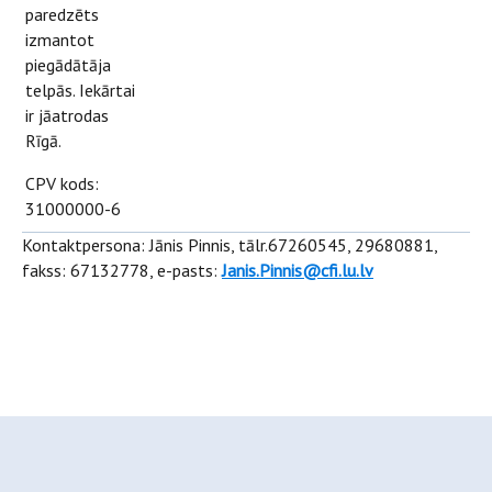
paredzēts
izmantot
piegādātāja
telpās. Iekārtai
ir jāatrodas
Rīgā.
CPV kods:
31000000-6
Kontaktpersona: Jānis Pinnis, tālr.67260545, 29680881,
fakss: 67132778, e-pasts:
Janis.Pinnis@cfi.lu.lv