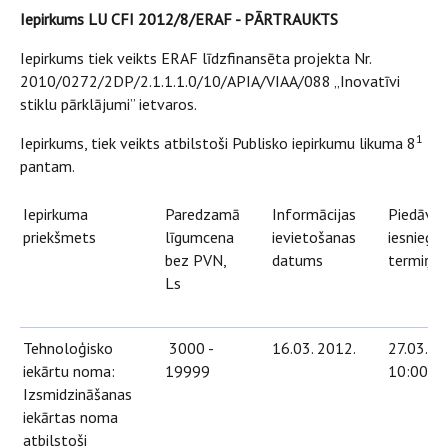
Iepirkums LU CFI 2012/8/ERAF - PĀRTRAUKTS
Iepirkums tiek veikts ERAF līdzfinansēta projekta Nr.
2010/0272/2DP/2.1.1.1.0/10/APIA/VIAA/088 „Inovatīvi
stiklu pārklājumi” ietvaros.
1
Iepirkums, tiek veikts atbilstoši Publisko iepirkumu likuma 8
pantam.
Iepirkuma
Paredzamā
Informācijas
Piedāvā
priekšmets
līgumcena
ievietošanas
iesniegš
bez PVN,
datums
termiņš
Ls
Tehnoloģisko
3000 -
16.03. 2012.
27.03. 2
iekārtu noma:
19999
10:00
Izsmidzināšanas
iekārtas noma
atbilstoši