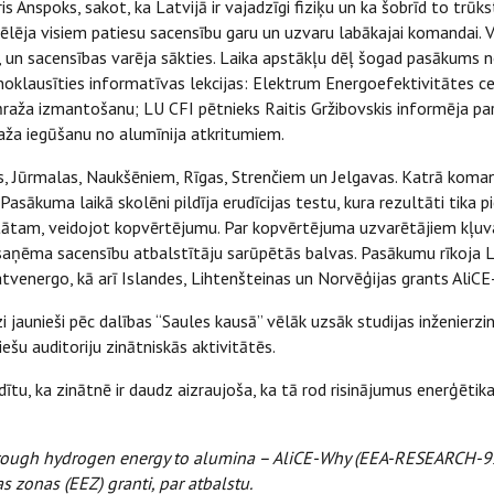
 Anspoks, sakot, ka Latvijā ir vajadzīgi fiziķu un ka šobrīd to trūk
ovēlēja visiem patiesu sacensību garu un uzvaru labākajai komandai.
, un sacensības varēja sākties. Laika apstākļu dēļ šogad pasākums n
oklausīties informatīvas lekcijas: Elektrum Energoefektivitātes cent
raža izmantošanu; LU CFI pētnieks Raitis Gržibovskis informēja pa
raža iegūšanu no alumīnija atkritumiem.
 Jūrmalas, Naukšēniem, Rīgas, Strenčiem un Jelgavas. Katrā komandā
asākuma laikā skolēni pildīja erudīcijas testu, kura rezultāti tika p
am, veidojot kopvērtējumu. Par kopvērtējuma uzvarētājiem kļuva j
ņu saņēma sacensību atbalstītāju sarūpētās balvas. Pasākumu rīkoj
atvenergo, kā arī Islandes, Lihtenšteinas un Norvēģijas grants AliC
aunieši pēc dalības “Saules kausā” vēlāk uzsāk studijas inženierzinā
ešu auditoriju zinātniskās aktivitātēs.
dītu, ka zinātnē ir daudz aizraujoša, ka tā rod risinājumus enerģēt
rough hydrogen energy to alumina – AliCE-Why (EEA-RESEARCH-92)” i
 zonas (EEZ) granti, par atbalstu.