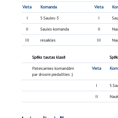
Vieta
Komanda
Vieta
Ko
I
5.Saules-3
I
Sa
II
Saules komanda
II
Nau
III
resaikles
III
Nau
Spēks tautas klasē
Spēk
Pateicamies komandām
Vieta
Kom
par drosmi piedalīties :)
I
5.Sa
II
Nau