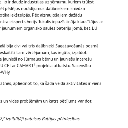
st, jo ir daudz industrijas uzņēmumu, kuriem trūkst
 Vēl pēdējos norādījumus dalībniekiem sniedza
otika iekštelpās. Pēc aizraujošajiem dažādu
ra eksperts Anrijs Tukulis iepazīstināja klausītājus ar
r jaunumiem organisko saules bateriju jomā, bet LU
 bija divi vai trīs dalībnieki. Sagatavošanās posmā
ieskaitīti tam vērtējumam, kas iegūts, izpildot
aunieši no Jūrmalas bērnu un jauniešu interešu
2
a LU CFI ar CAMART
projekta atbalstu. Sacensību
E-WHy.
tnēs, apliecinot to, ka šāda veida aktivitātes ir viens
ikas un vides problēmām un katrs pētījums var dot
zpildītāji pateicas Baltijas pētniecības