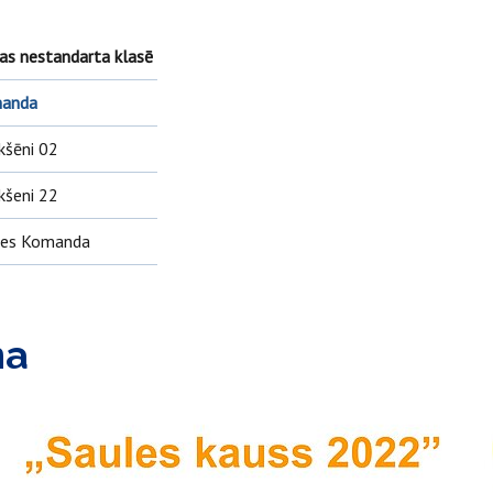
as nestandarta klasē
anda
kšēni 02
kšeni 22
les Komanda
ma