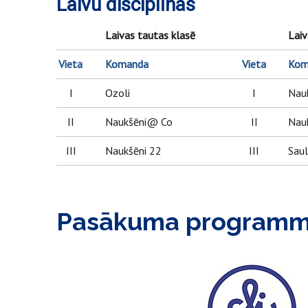
Laivu disciplīnas
Laivas tautas klasē
Laiv
Vieta
Komanda
Vieta
Kom
I
Ozoli
I
Nau
II
Naukšēni@ Co
II
Nau
III
Naukšēni 22
III
Sau
Pasākuma program