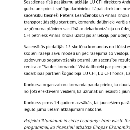
Sestdienas rītā pasākumu atklāja LU CFI direktors Andris
gudru un spriest spējīgu darbinieku. Tāpat direktors n
sacensību tiesneši Pēteris Lesničenoks un Ainārs Knoks
transportlīdzekļu startiem, komandu dalībnieki varēja n
uzņēmuma plāniem saistībā ar dekarbonizāciju un ūdeņ
CFI pētnieks Ainārs Knoks uzstājās ar lekciju par ūdeņ
Sacensībās piedalījās 13 skolēnu komandas no Ilūkstes,
skolēni rasēja savu modeli un pēc rasējuma to veidoja. P
uzdevumus sagatavošanās posmā, un sacensību rezultāt
centra ar “Saules komandu”. Visi dalībnieki par piemi
sadarbības partneri šogad bija LU CFI, LU CFI fonds, L
Konkursa organizatoru komanda pauda prieku, ka daudzi j
no ļoti efektīviem veidiem, kā uzrunāt un iesaistīt jauni
Konkurss pirms 14 gadiem aizsākās, lai jauniešiem parā
ieguldījumu lielam atklājumam nākotnē.
Projekta “Aluminum in circle economy - from waste th
programmai, ko finansiāli atbalsta Eiropas Ekonomikas