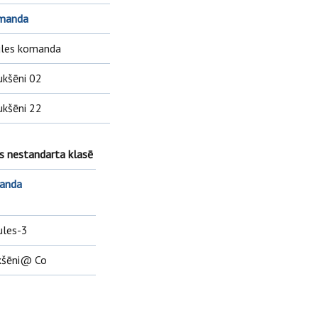
manda
ules komanda
kšēni 02
kšēni 22
s nestandarta klasē
anda
ules-3
kšēni@ Co