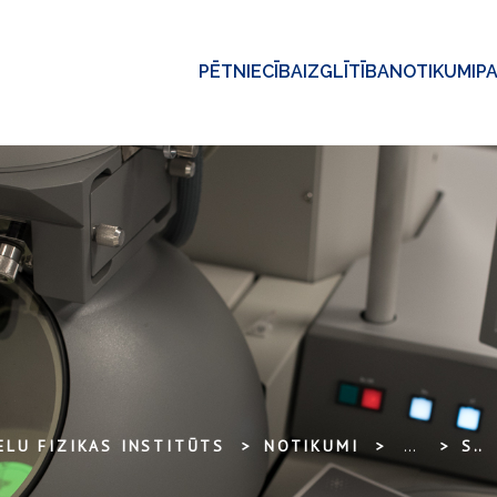
PĒTNIECĪBA
IZGLĪTĪBA
NOTIKUMI
P
ELU FIZIKAS INSTITŪTS
NOTIKUMI
...
SAULES KAUSS 2022