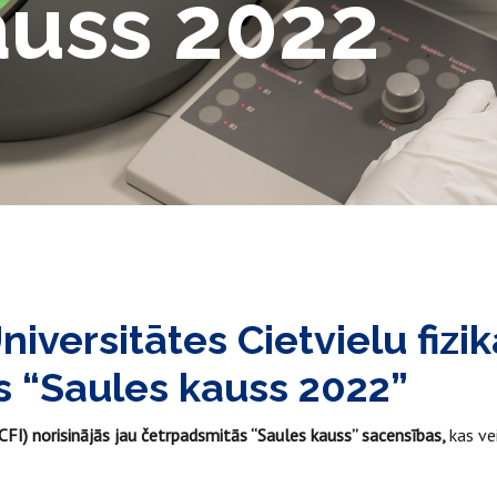
auss 2022
iversitātes Cietvielu fizik
s “Saules kauss 2022”
 CFI) norisinājās jau četrpadsmitās “Saules kauss” sacensības,
kas ve