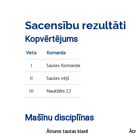
Sacensību rezultāti
Kopvērtējums
Vieta
Komanda
I
Saules Komanda
II
Saules vējš
III
Naukšēni 22
Mašīnu disciplīnas
Ātrums tautas klasē
Ātr