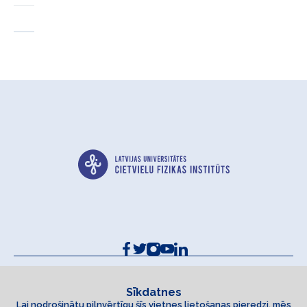
Kontakti un rekvizīti
Sīkdatņu politika
Sīkdatnes
Lai nodrošinātu pilnvērtīgu šīs vietnes lietošanas pieredzi, mēs