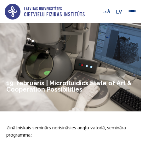
LV
19. februāris | Microfluidics State of Art &
Cooperation Possibilities
Zinātniskais seminārs norisināsies angļu valodā, semināra
programma: