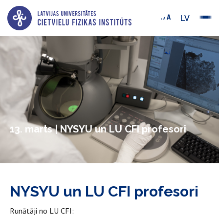
LV
13. marts | NYSYU un LU CFI profesori
NYSYU un LU CFI profesori
Runātāji no LU CFI: