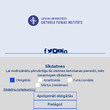
Kontakti un rekvizīti
Sīkdatņu politika
Sīkdatnes
Lai nodrošinātu pilnvērtīgu šīs vietnes lietošanas pieredzi, mēs
Piekļūstamības paziņojums
izmantojam sīkdatnes.
Obligātās
Analītiskās
Funkcionālās
Mērķa (reklāmas)
Sīkdatņu noteikumi LU
Apstiprināt obligātās
Pielāgot