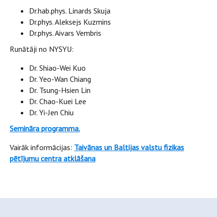
Dr.hab.phys. Linards Skuja
Dr.phys. Aleksejs Kuzmins
Dr.phys. Aivars Vembris
Runātāji no NYSYU:
Dr. Shiao-Wei Kuo
Dr. Yeo-Wan Chiang
Dr. Tsung-Hsien Lin
Dr. Chao-Kuei Lee
Dr. Yi-Jen Chiu
Semināra programma
.
Vairāk informācijas:
Taivānas un Baltijas valstu fizikas
pētījumu centra atklāšana