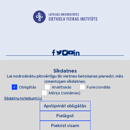
Kontakti un rekvizīti
Sīkdatņu politika
Sīkdatnes
Lai nodrošinātu pilnvērtīgu šīs vietnes lietošanas pieredzi, mēs
Piekļūstamības paziņojums
izmantojam sīkdatnes.
Obligātās
Analītiskās
Funkcionālās
Mērķa (reklāmas)
Sīkdatņu noteikumi LU
Apstiprināt obligātās
Pielāgot
Piekrist visam
Sīkdatnes