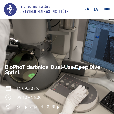
LV
BioPhoT darbnīca: Dual-Use Deep Dive
Sprint
11.09.2025.
09.30 - 16.00
Ķengaraga iela 8, Rīga