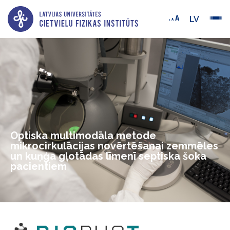
LV
Optiska multimodāla metode
mikrocirkulācijas novērtēšanai zemmēles
un kuņģa gļotādas līmenī septiska šoka
pacientiem