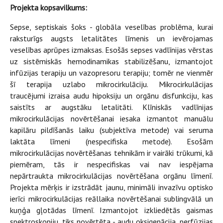
Projekta kopsavilkums:
Sepse, septiskais šoks - globāla veselības problēma, kurai
raksturīgs augsts letalitātes līmenis un ievērojamas
veselības aprūpes izmaksas. Esošās sepses vadlīnijas vērstas
uz sistēmiskās hemodinamikas stabilizēšanu, izmantojot
infūzijas terapiju un vazopresoru terapiju; tomēr ne vienmēr
šī terapija uzlabo mikrocirkulāciju. Mikrocirkulācijas
traucējumi izraisa audu hipoksiju un orgānu disfunkciju, kas
saistīts ar augstāku letalitāti. Klīniskās vadlīnijas
mikrocirkulācijas novērtēšanai iesaka izmantot manuālu
kapilāru pildīšanās laiku (subjektīva metode) vai seruma
laktāta līmeni (nespecifiska metode). Esošām
mikrocirkulācijas novērtēšanas tehnikām ir vairāki trūkumi, kā
piemēram, tās ir nespecifiskas vai nav iespējama
nepārtraukta mikrocirkulācijas novērtēšana orgānu līmenī.
Projekta mērķis ir izstrādāt jaunu, minimāli invazīvu optisko
ierīci mikrocirkulācijas reāllaika novērtēšanai sublingvālā un
kuņģa gļotādas līmenī. Izmantojot izkliedētās gaismas
spektroskopiju, tiks novērtēta - audu oksigenācija, perfūzijas