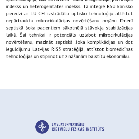
indekss un heterogenitātes indekss. Tā integrē RSU klīnisko
pieredzi ar LU CFI izstrādāto optisko tehnoloģiju attīstot
nepārtrauktu mikrocirkulācijas novērtēšanu orgānu līmenī
septiskā šoka pacientiem sākotnējā stāvokļa stabilizācijas
laikā. Šai tehnikai ir potenciāls uzlabot mikrocirkulācijas
novērtēšanu, mazināt septiskā šoka komplikācijas un dot
ieguldījumu Latvijas RIS3 stratēģijā, attīstot biomedicīnas
tehnoloģijas un stiprinot uz zināšanām balstītu ekonomiku.