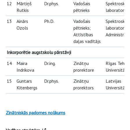
12
Mārtiņš
Dr.phys.
Vadošais
Spektroskopi
Rutkis
pētnieks
laboratorija
13
Ainārs
Ph.D.
Vadošais
Spektroskopi
Ozols
pētnieks;
laboratorija;
Attīstības
Administrāci
d
aļas vadītājs
Inkorporētie augstskolu pārstāvji
14
Maira
Dr.ing.
Zinātņu
Rīgas Tehnis
Indrikova
prorektore
Universitāte
15
Guntars
Dr.phys.
Zinātņu
Latvijas
Kitenbergs
prorektors
Universitāte
Zinātniskās padomes nolikums