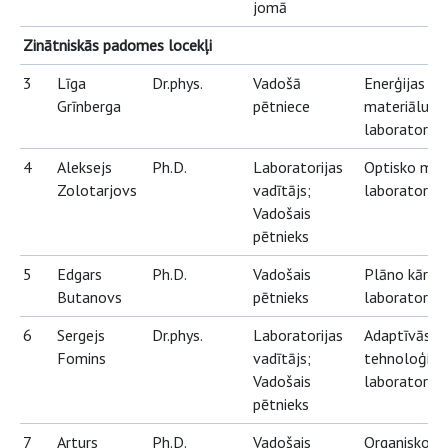
jomā
Zinātniskās padomes locekļi
3
Līga
Dr.phys.
Vadošā
Enerģijas
Grīnberga
pētniece
materiālu
laboratorija
4
Aleksejs
Ph.D.
Laboratorijas
Optisko mat
Zolotarjovs
vadītājs;
laboratorija
Vadošais
pētnieks
5
Edgars
Ph.D.
Vadošais
Plāno kārtiņ
Butanovs
pētnieks
laboratorija
6
Sergejs
Dr.phys.
Laboratorijas
Adaptīvās o
Fomins
vadītājs;
tehnoloģiju
Vadošais
laboratorija
pētnieks
7
Arturs
Ph.D.
Vadošais
Organisko