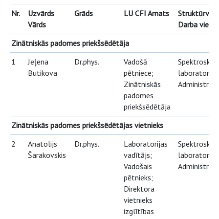
Nr.
Uzvārds
Grāds
LU CFI Amats
Struktūrvien
Vārds
Darba vieta
Zinātniskās padomes priekšsēdētāja
1
Jeļena
Dr.phys.
Vadošā
Spektroskopi
Butikova
pētniece;
laboratorija;
Zinātniskās
Administrāci
padomes
priekšsēdētāja
Zinātniskās padomes priekšsēdētājas vietnieks
2
Anatolijs
Dr.phys.
Laboratorijas
Spektroskopi
Šarakovskis
vadītājs;
laboratorija;
Vadošais
Administrāci
pētnieks;
Direktora
vietnieks
izglītības