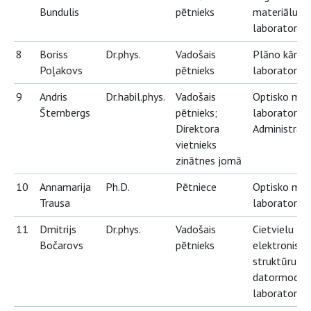
Bundulis
pētnieks
materiālu
laboratorija
8
Boriss
Dr.phys.
Vadošais
Plāno kārtiņ
Poļakovs
pētnieks
laboratorija
9
Andris
Dr.habil.phys.
Vadošais
Optisko mat
Šternbergs
pētnieks;
laboratorija;
Direktora
Administrāci
vietnieks
zinātnes jomā
10
Annamarija
Ph.D.
Pētniece
Optisko mat
Trausa
laboratorija
11
Dmitrijs
Dr.phys.
Vadošais
Cietvielu
Bočarovs
pētnieks
elektronisko
struktūru
datormodel
laboratorija