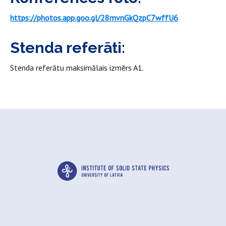
https://photos.app.goo.gl/28mvnGkQzpC7wffU6
Stenda referāti:
Stenda referātu maksimālais izmērs A1.