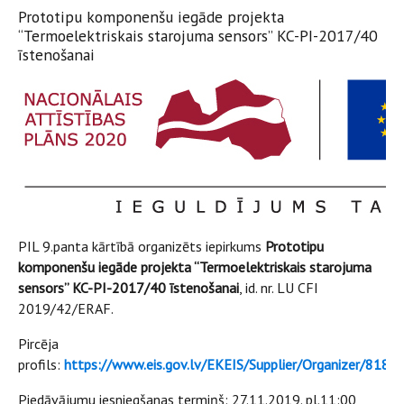
Prototipu komponenšu iegāde projekta
“Termoelektriskais starojuma sensors” KC-PI-2017/40
īstenošanai
PIL 9.panta kārtībā organizēts iepirkums
Prototipu
komponenšu iegāde projekta “Termoelektriskais starojuma
sensors” KC-PI-2017/40 īstenošanai
, id. nr. LU CFI
2019/42/ERAF.
Pircēja
profils:
https://www.eis.gov.lv/EKEIS/Supplier/Organizer/818
Piedāvājumu iesniegšanas termiņš: 27.11.2019. pl.11:00