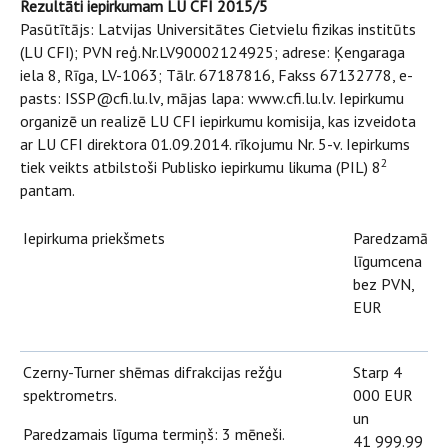
Rezultāti iepirkumam LU CFI 2015/5
Pasūtītājs: Latvijas Universitātes Cietvielu fizikas institūts
(LU CFI); PVN reģ.Nr.LV90002124925; adrese: Ķengaraga
iela 8, Rīga, LV-1063; Tālr. 67187816, Fakss 67132778, e-
pasts: ISSP@cfi.lu.lv, mājas lapa: www.cfi.lu.lv. Iepirkumu
organizē un realizē LU CFI iepirkumu komisija, kas izveidota
ar LU CFI direktora 01.09.2014. rīkojumu Nr. 5-v. Iepirkums
2
tiek veikts atbilstoši Publisko iepirkumu likuma (PIL) 8
pantam.
Iepirkuma priekšmets
Paredzamā
līgumcena
bez PVN,
EUR
Czerny-Turner shēmas difrakcijas režģu
Starp 4
spektrometrs.
000 EUR
un
Paredzamais līguma termiņš: 3 mēneši.
41 999.99