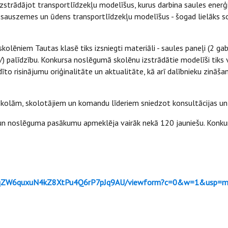
rādājot transportlīdzekļu modelīšus, kurus darbina saules enerģija.
s sauszemes un ūdens transportlīdzekļu modelīšus - šogad lielāks s
kolēniem Tautas klasē tiks izsniegti materiāli - saules paneļi (2 g
līdzību. Konkursa noslēgumā skolēnu izstrādātie modelīši tiks vēr
dīto risinājumu oriģinalitāte un aktualitāte, kā arī dalībnieku zin
kolām, skolotājiem un komandu līderiem sniedzot konsultācijas un p
n noslēguma pasākumu apmeklēja vairāk nekā 120 jauniešu. Konkursā 
xIqZW6quxuN4kZ8XtPu4Q6rP7pJq9AU/viewform?c=0&w=1&usp=mai