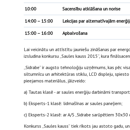
10:00
Sacensību atklāšana un norise
14:00 – 15:00
Lekcijas par alternatīvajām enerģi
15:00 – 16:00
Apbalvošana
Lai veicinātu un attīstītu jauniešu zināšanas par energ
izsludina konkursu „Saules kauss 2015”, kura finālsacens
„Sidrabe” ir augsto tehnoloģiju uzņēmums, kas pēc vis
siltumnīcu un arhitektūras stiklu, LCD displeju, spiest
pieejamos materiālus, jāizveido:
a) Tautas klasē - ar saules enerģiju darbināmi transp
b) Eksperts-1 klasē: lidmašīnas ar saules paneļiem;
c) Eksperts-2 klasē: ar A/S „Sidrabe sarūpētiem 30x30
Konkurss „Saules kauss” tiek rīkots jau astoto gadu, u