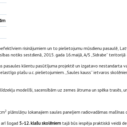
jām
oefektīviem risinājumiem un to pielietojumu mūsdienu pasaulē, Latvij
ības notiks sestdienā, 2015. gada 16.maijā, A/S „Sidrabe” teritorijā (
as pasaules klientu pasūtījuma projektē un izgatavo nestandarta v
o elastīgo plašu u.c. pielietojumiem. „Saules kauss” ietvaros skolēni
ortlīdzekļu modelīši, sacensībām uz zemes ātruma un spēka trasēs, 
2
 cm
plānslāņu lokanajiem saules paneļiem radiovadāmas mašīnas or
n arī šogad
5.-12. klašu skolēniem
tajā būs iespēja praktiskā veidā d