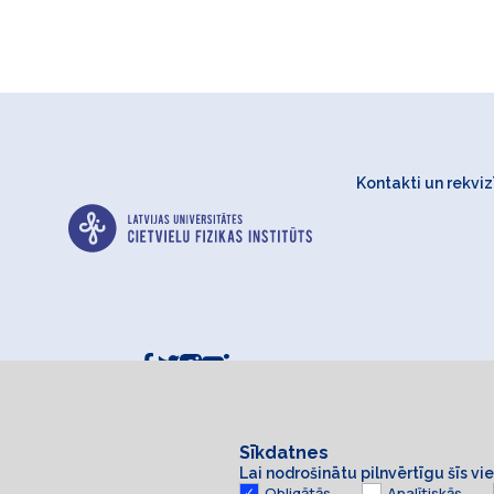
Kontakti un rekvizī
Sīkdatnes
Lai nodrošinātu pilnvērtīgu šīs v
Obligātās
Analītiskās