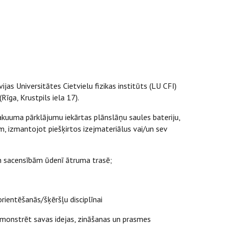
as Universitātes Cietvielu fizikas institūts (LU CFI)
Rīga, Krustpils iela 17).
akuuma pārklājumu iekārtas plānslāņu saules bateriju,
em, izmantojot piešķirtos izejmateriālus vai/un sev
un sacensībām ūdenī ātruma trasē;
ientēšanās/šķēršļu disciplīnai
emonstrēt savas idejas, zināšanas un prasmes