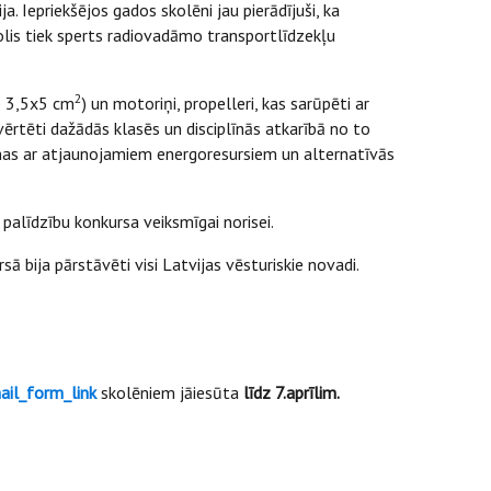
 Iepriekšējos gados skolēni jau pierādījuši, ka
olis tiek sperts radiovadāmo transportlīdzekļu
2
ab 3,5x5 cm
) un motoriņi, propelleri, kas sarūpēti ar
tēti dažādās klasēs un disciplīnās atkarībā no to
āšanas ar atjaunojamiem energoresursiem un alternatīvās
alīdzību konkursa veiksmīgai norisei.
bija pārstāvēti visi Latvijas vēsturiskie novadi.
l_form_link
skolēniem jāiesūta
līdz 7.aprīlim.