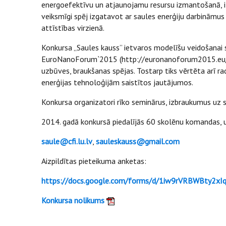
energoefektīvu un atjaunojamu resursu izmantošanā, izst
veiksmīgi spēj izgatavot ar saules enerģiju darbināmu
attīstības virzienā.
Konkursa „Saules kauss” ietvaros modelīšu veidošanai s
EuroNanoForum`2015 (http://euronanoforum2015.eu/) pa
uzbūves, braukšanas spējas. Tostarp tiks vērtēta arī ra
enerģijas tehnoloģijām saistītos jautājumos.
Konkursa organizatori rīko seminārus, izbraukumus uz s
2014. gadā konkursā piedalījās 60 skolēnu komandas, u
saule@cfi.lu.lv
,
sauleskauss@gmail.com
Aizpildītas pieteikuma anketas:
https://docs.google.com/forms/d/1iw9rVRBWBty2
Konkursa nolikums