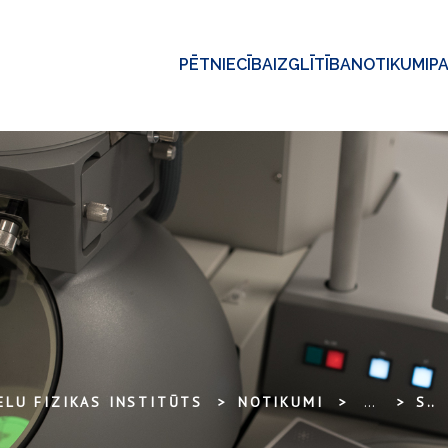
PĒTNIECĪBA
IZGLĪTĪBA
NOTIKUMI
P
ELU FIZIKAS INSTITŪTS
NOTIKUMI
...
SAULES KAUSS 2015