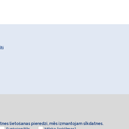
ti
ietnes lietošanas pieredzi, mēs izmantojam sīkdatnes.
Funkcionālās
Mērķa (reklāmas)