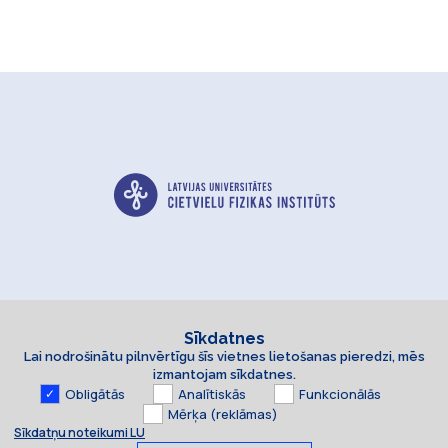
Sīkdatnes
Lai nodrošinātu pilnvērtīgu šīs vietnes lietošanas pieredzi, mēs
Kontakti un rekvizīti
izmantojam sīkdatnes.
Obligātās
Analītiskās
Funkcionālās
Mērķa (reklāmas)
Sīkdatņu noteikumi LU