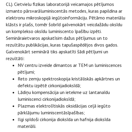
CL). Cietvielu fizikas laboratorijā veicamajos pētījumos
izmanto pārsvarāluminiscentās metodes, kuras papildina ar
elektronu mikroskopijā iegūtoinformāciju. Pētāmo materiālu
klāsts ir plašs, tomēr šobrīd galvenokārt veicdažādu oksīdu
un komplekso oksīdu luminiscento īpašību izpēti.
Semināraietvaros apskatīsim dažus pētījumus un to
rezultātu publikācijas, kuras tapušaspēdējos divos gados.
Galvenokārt seminārā tiks apskatīti šādi pētījumi un
rezultāti:
NV centru izveide dimantos ar TEM un luminiscences
pētījumi;
Reto zemju spektroskopija kristāliskās apkārtnes un
defektu izpētē cirkonijadioksīdā;
Lādiņu kompensācija un ietekme uz lantanaīdu
luminiscenci cirkonijadioksīdā;
Plazmas elektrolītiskās oksidācijas ceļā iegūto
pārklājumu luminiscentāsīpašības;
Ilgi spīdoši cirkonija dioksīda un hafnija dioksīda
materiāli.