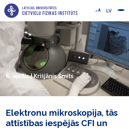
LV
6. aprīlis | Krišjānis Šmits
Elektronu mikroskopija, tās
attīstības iespējās CFI un