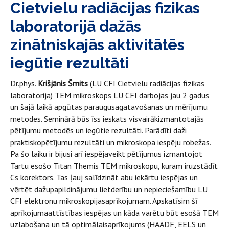
Cietvielu radiācijas fizikas
laboratorijā dažās
zinātniskajās aktivitātēs
iegūtie rezultāti
Dr.phys.
Krišjānis Šmits
(LU CFI Cietvielu radiācijas fizikas
laboratorija) TEM mikroskops LU CFI darbojas jau 2 gadus
un šajā laikā apgūtas paraugusagatavošanas un mērījumu
metodes. Seminārā būs īss ieskats visvairākizmantotajās
pētījumu metodēs un iegūtie rezultāti. Parādīti daži
praktiskopētījumu rezultāti un mikroskopa iespēju robežas.
Pa šo laiku ir bijusi arī iespējaveikt pētījumus izmantojot
Tartu esošo Titan Themis TEM mikroskopu, kuram iruzstādīt
Cs korektors. Tas ļauj salīdzināt abu iekārtu iespējas un
vērtēt dažupapildinājumu lietderību un nepieciešamību LU
CFI elektronu mikroskopijasaprīkojumam. Apskatīsim šī
aprīkojumaattīstības iespējas un kāda varētu būt esošā TEM
uzlabošana un tā optimālaisaprīkojums (HAADF, EELS un